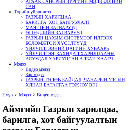
АГААР, САНСРЫН ЗУРГИЙН МЭДЭЭЛЛИЙН
САН
Төрийн үйлчилгээ
ГАЗРЫН ХАРИЛЦАА
БАРИЛГА, ХОТ БАЙГУУЛАЛТ
МАЯГТЫН ЗАГВАРУУД
ӨРГӨДЛИЙН ЗАГВАРУУД
ГАЗРЫН ЦАХИМ СИСТЕМЭЭР ИЛГЭЭХ
БОЛОМЖТОЙ ХҮСЭЛТҮҮД
ҮЙЛЧИЛГЭЭНИЙ ЦАГИЙН ХУВААРЬ
ҮЙЛЧИЛГЭЭ, ЗАХИДАЛ ХАРИЛЦААНЫ
АСУУДАЛ ХАРИУЦСАН АЛБАН ХААГЧ
Мэдээ
Видео мэдээ
Зар мэдээ
ГАЗРЫН ТӨЛӨВ БАЙДАЛ, ЧАНАРЫН УЛСЫН
ХЯНАН БАТАЛГАА ГЭЖ ЮУ ВЭ?
Нүүр
Мэдээ
Видео мэдээ
Аймгийн Газрын харилцаа,
барилга, хот байгуулалтын