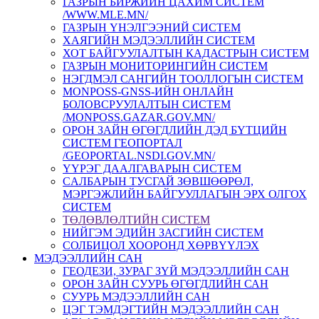
ГАЗРЫН БИРЖИЙН ЦАХИМ СИСТЕМ
/WWW.MLE.MN/
ГАЗРЫН ҮНЭЛГЭЭНИЙ СИСТЕМ
ХАЯГИЙН МЭДЭЭЛЛИЙН СИСТЕМ
ХОТ БАЙГУУЛАЛТЫН КАДАСТРЫН СИСТЕМ
ГАЗРЫН МОНИТОРИНГИЙН СИСТЕМ
НЭГДМЭЛ САНГИЙН ТООЛЛОГЫН СИСТЕМ
MONPOSS-GNSS-ИЙН ОНЛАЙН
БОЛОВСРУУЛАЛТЫН СИСТЕМ
/MONPOSS.GAZAR.GOV.MN/
ОРОН ЗАЙН ӨГӨГДЛИЙН ДЭД БҮТЦИЙН
СИСТЕМ ГЕОПОРТАЛ
/GEOPORTAL.NSDI.GOV.MN/
ҮҮРЭГ ДААЛГАВАРЫН СИСТЕМ
CАЛБАРЫН ТУСГАЙ ЗӨВШӨӨРӨЛ,
МЭРГЭЖЛИЙН БАЙГУУЛЛАГЫН ЭРХ ОЛГОХ
СИСТЕМ
ТӨЛӨВЛӨЛТИЙН СИСТЕМ
НИЙГЭМ ЭДИЙН ЗАСГИЙН СИСТЕМ
СОЛБИЦОЛ ХООРОНД ХӨРВҮҮЛЭХ
МЭДЭЭЛЛИЙН САН
ГЕОДЕЗИ, ЗУРАГ ЗҮЙ МЭДЭЭЛЛИЙН САН
ОРОН ЗАЙН СУУРЬ ӨГӨГДЛИЙН САН
СУУРЬ МЭДЭЭЛЛИЙН САН
ЦЭГ ТЭМДЭГТИЙН МЭДЭЭЛЛИЙН САН