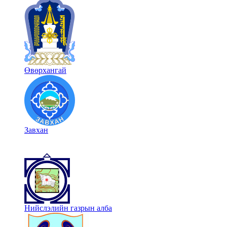
Өвөрхангай
Завхан
Нийслэлийн газрын алба