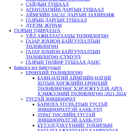
САЙДЫН ТУШААЛ
АГЕНТЛАГИЙН ДАРГЫН ТУШААЛ
АЙМГИЙН ЗАСАГ ДАРГЫН ЗАХИРАМЖ
ГАЗРЫН ДАРГЫН ТУШААЛ
ДҮРЭМ, ЖУРАМ
ГАЗРЫН УДИРДЛАГА
ҮЙЛ АЖИЛЛАГААНЫ ТӨЛӨВЛӨГӨӨ
ГАЗАР ЗОХИОН БАЙГУУЛАЛТЫН
ТӨЛӨВЛӨГӨӨ
ГАЗАР ЗОХИОН БАЙГУУЛАЛТЫН
ТӨЛӨВЛӨГӨӨ /СУМУУД/
ГАЗРЫН ТӨЛБӨР ТУШААХ ДАНС
Барилга хот байгуулалт
ЕРӨНХИЙ ТӨЛӨВЛӨГӨӨ
БАЯН-ӨЛГИЙ АЙМГИЙН ӨЛГИЙ
ХОТЫН ХӨГЖЛИЙН ЕРӨНХИЙ
ТӨЛӨВЛӨГӨӨГ ХЭРЭГЖҮҮЛЭХ АРГА
ХЭМЖЭЭНИЙ ТӨЛӨВЛӨГӨӨ /2021-2024/
ТУСГАЙ ЗӨВШӨӨРӨЛ
БАРИЛГА УГСРАЛТЫН ТУСГАЙ
ЗӨВШӨӨРӨЛТЭЙ ААНБ-УУД
ЗУРАГ ТӨСЛИЙН ТУСГАЙ
ЗӨВШӨӨРӨЛТЭЙ ААНБ-УУД
БҮТЭЭГДЭХҮҮНИЙГ ТОХИРЛЫН
БАТАЛГААЖУУЛТАНД ХАМРУУЛАХ