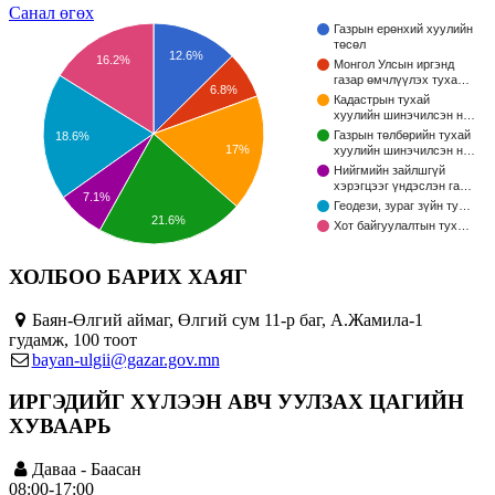
Санал өгөх
Газрын ерөнхий хуулийн
төсөл
12.6%
16.2%
Монгол Улсын иргэнд
газар өмчлүүлэх туха…
6.8%
Кадастрын тухай
хуулийн шинэчилсэн н…
Газрын төлбөрийн тухай
18.6%
17%
хуулийн шинэчилсэн н…
Нийгмийн зайлшгүй
хэрэгцээг үндэслэн га…
7.1%
Геодези, зураг зүйн ту…
21.6%
Хот байгуулалтын тух…
ХОЛБОО БАРИХ ХАЯГ
Баян-Өлгий аймаг, Өлгий сум 11-р баг, А.Жамила-1
гудамж, 100 тоот
bayan-ulgii@gazar.gov.mn
ИРГЭДИЙГ ХҮЛЭЭН АВЧ УУЛЗАХ ЦАГИЙН
ХУВААРЬ
Даваа - Баасан
08:00-17:00