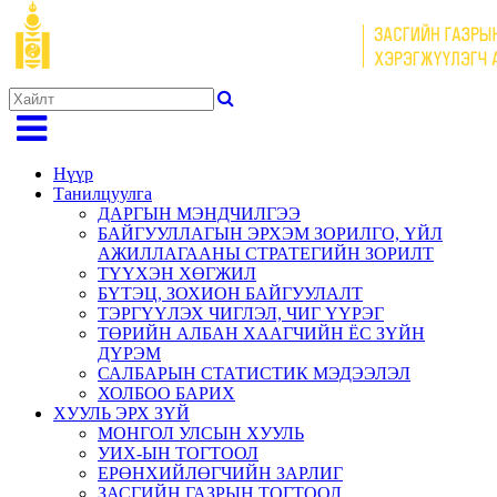
Нүүр
Танилцуулга
ДАРГЫН МЭНДЧИЛГЭЭ
БАЙГУУЛЛАГЫН ЭРХЭМ ЗОРИЛГО, ҮЙЛ
АЖИЛЛАГААНЫ СТРАТЕГИЙН ЗОРИЛТ
ТҮҮХЭН ХӨГЖИЛ
БҮТЭЦ, ЗОХИОН БАЙГУУЛАЛТ
ТЭРГҮҮЛЭХ ЧИГЛЭЛ, ЧИГ ҮҮРЭГ
ТӨРИЙН АЛБАН ХААГЧИЙН ЁС ЗҮЙН
ДҮРЭМ
САЛБАРЫН СТАТИСТИК МЭДЭЭЛЭЛ
ХОЛБОО БАРИХ
ХУУЛЬ ЭРХ ЗҮЙ
МОНГОЛ УЛСЫН ХУУЛЬ
УИХ-ЫН ТОГТООЛ
ЕРӨНХИЙЛӨГЧИЙН ЗАРЛИГ
ЗАСГИЙН ГАЗРЫН ТОГТООЛ