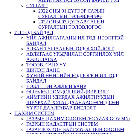
АШИГЛАЛТАД ОРСОН БАРИЛГУУД
СУРГАЛТ
2022 ОНЫ 01 ДҮГЭЭР САРЫН
СУРГАЛТЫН ТӨЛӨВЛӨГӨӨ
2022 ОНЫ 03 ДУГААР САРЫН
СУРГАЛТЫН ТӨЛӨВЛӨГӨӨ
ИЛ ТОД БАЙДАЛ
ҮЙЛ АЖИЛЛАГААНЫ ИЛ ТОД, НЭЭЛТТЭЙ
БАЙДАЛ
АЛБАН ТУШААЛЫН ТОДОРХОЙЛОЛТ
АВЛИГААС УРЬДЧИЛАН СЭРГИЙЛЭХ ҮЙЛ
АЖИЛЛАГАА
ТӨСӨВ, САНХҮҮ
ШИЛЭН ДАНС
ХҮНИЙ НӨӨЦИЙН БОДЛОГЫН ИЛ ТОД
БАЙДАЛ
НЭЭЛТТЭЙ АЖЛЫН БАЙР
ӨРГӨДӨЛ ГОМДОЛ ШИЙДВЭРЛЭЛТ
АЙМГИЙН УДИРДАХ АЖИЛТНУУДЫН
ШУУРХАЙ ХУРАЛДААНААС ӨГӨГДСӨН
ҮҮРЭГ ДААЛГАВАР, БИЕЛЭЛТ
ЦАХИМ СИСТЕМ
ГАЗРЫН ЦАХИМ СИСТЕМ /EGAZAR.GOV.MN/
ГАЗРЫН КАДАСТРЫН СИСТЕМ
ГАЗАР ЗОХИОН БАЙГУУЛАЛТЫН СИСТЕМ