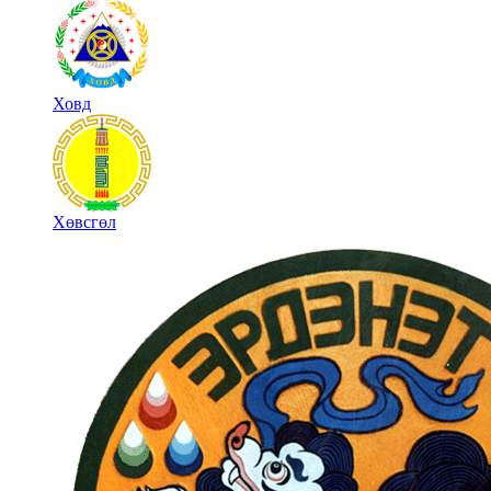
Ховд
Хөвсгөл