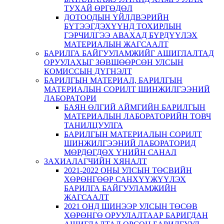
ТУХАЙ ӨРГӨДӨЛ
ДОТООДЫН ҮЙЛДВЭРИЙН
БҮТЭЭГДЭХҮҮНД ТОХИРЛЫН
ГЭРЧИЛГЭЭ АВАХАД БҮРДҮҮЛЭХ
МАТЕРИАЛЫН ЖАГСААЛТ
БАРИЛГА БАЙГУУЛАМЖИЙГ АШИГЛАЛТАД
ОРУУЛАХЫГ ЗӨВШӨӨРСӨН УЛСЫН
КОМИССЫН ДҮГНЭЛТ
БАРИЛГЫН МАТЕРИАЛ, БАРИЛГЫН
МАТЕРИАЛЫН СОРИЛТ ШИНЖИЛГЭЭНИЙ
ЛАБОРАТОРИ
БАЯН ӨЛГИЙ АЙМГИЙН БАРИЛГЫН
МАТЕРИАЛЫН ЛАБОРАТОРИЙН ТОВЧ
ТАНИЛЦУУЛГА
БАРИЛГЫН МАТЕРИАЛЫН СОРИЛТ
ШИНЖИЛГЭЭНИЙ ЛАБОРАТОРИД
МӨРДӨГДӨХ ҮНИЙН САНАЛ
ЗАХИАЛАГЧИЙН ХЯНАЛТ
2021-2022 ОНЫ УЛСЫН ТӨСВИЙН
ХӨРӨНГӨӨР САНХҮҮЖҮҮЛЭХ
БАРИЛГА БАЙГУУЛАМЖИЙН
ЖАГСААЛТ
2021 ОНД ШИНЭЭР УЛСЫН ТӨСӨВ
ХӨРӨНГӨ ОРУУЛАЛТААР БАРИГДАН