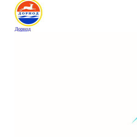
Дорнод