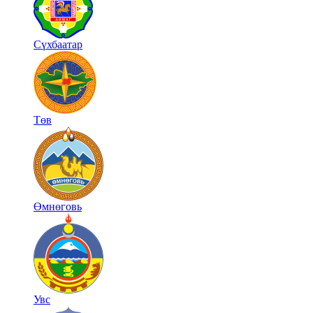
Сүхбаатар
Төв
Өмнөговь
Увс