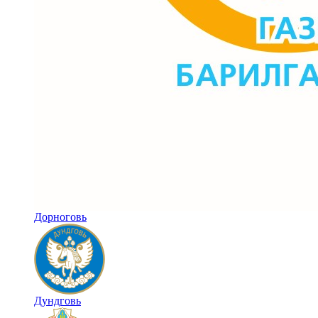
Дорноговь
Дундговь