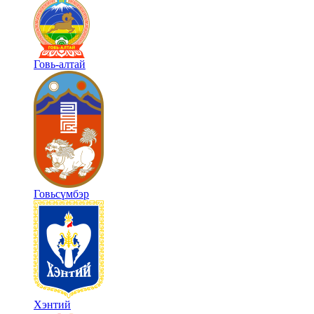
Говь-алтай
Говьсүмбэр
Хэнтий