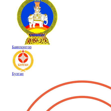
Баянхонгор
Булган