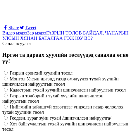
Share
Tweet
Видео мэдээ
Зар мэдээ
ГАЗРЫН ТӨЛӨВ БАЙДАЛ, ЧАНАРЫН
УЛСЫН ХЯНАН БАТАЛГАА ГЭЖ ЮУ ВЭ?
Санал асуулга
Иргэн та дараах хуулийн төслүүдэд саналаа өгнө
үү!
Газрын ерөнхий хуулийн төсөл
Монгол Улсын иргэнд газар өмчлүүлэх тухай хуулийн
шинэчилсэн найруулгын төсөл
Кадастрын тухай хуулийн шинэчилсэн найруулгын төсөл
Газрын төлбөрийн тухай хуулийн шинэчилсэн
найруулгын төсөл
Нийгмийн зайлшгүй хэрэгцээг үндэслэн газар чөлөөлөх
тухай хуулийн төсөл
Геодези, зураг зүйн тухай /шинэчилсэн найруулга/
Хот байгуулалтын тухай хуулийн шинэчилсэн найруулгын
төсөл