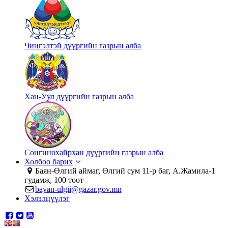
Чингэлтэй дүүргийн газрын алба
Хан-Уул дүүргийн газрын алба
Сонгинохайрхан дүүргийн газрын алба
Холбоо барих
Баян-Өлгий аймаг, Өлгий сум 11-р баг, А.Жамила-1
гудамж, 100 тоот
bayan-ulgii@gazar.gov.mn
Хэлэлцүүлэг