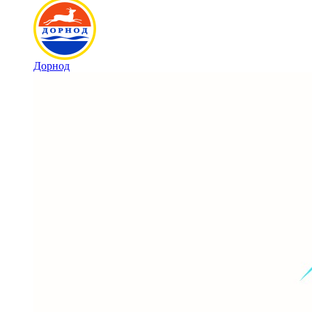
Дорнод