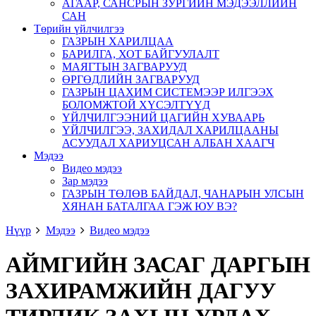
АГААР, САНСРЫН ЗУРГИЙН МЭДЭЭЛЛИЙН
САН
Төрийн үйлчилгээ
ГАЗРЫН ХАРИЛЦАА
БАРИЛГА, ХОТ БАЙГУУЛАЛТ
МАЯГТЫН ЗАГВАРУУД
ӨРГӨДЛИЙН ЗАГВАРУУД
ГАЗРЫН ЦАХИМ СИСТЕМЭЭР ИЛГЭЭХ
БОЛОМЖТОЙ ХҮСЭЛТҮҮД
ҮЙЛЧИЛГЭЭНИЙ ЦАГИЙН ХУВААРЬ
ҮЙЛЧИЛГЭЭ, ЗАХИДАЛ ХАРИЛЦААНЫ
АСУУДАЛ ХАРИУЦСАН АЛБАН ХААГЧ
Мэдээ
Видео мэдээ
Зар мэдээ
ГАЗРЫН ТӨЛӨВ БАЙДАЛ, ЧАНАРЫН УЛСЫН
ХЯНАН БАТАЛГАА ГЭЖ ЮУ ВЭ?
Нүүр
Мэдээ
Видео мэдээ
АЙМГИЙН ЗАСАГ ДАРГЫН
ЗАХИРАМЖИЙН ДАГУУ