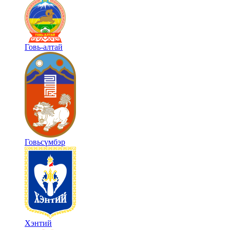
Говь-алтай
Говьсүмбэр
Хэнтий