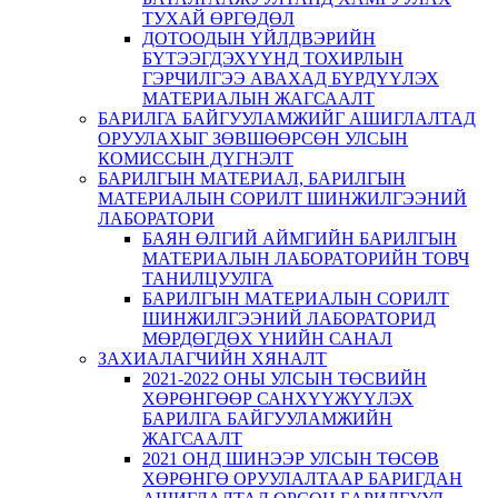
ТУХАЙ ӨРГӨДӨЛ
ДОТООДЫН ҮЙЛДВЭРИЙН
БҮТЭЭГДЭХҮҮНД ТОХИРЛЫН
ГЭРЧИЛГЭЭ АВАХАД БҮРДҮҮЛЭХ
МАТЕРИАЛЫН ЖАГСААЛТ
БАРИЛГА БАЙГУУЛАМЖИЙГ АШИГЛАЛТАД
ОРУУЛАХЫГ ЗӨВШӨӨРСӨН УЛСЫН
КОМИССЫН ДҮГНЭЛТ
БАРИЛГЫН МАТЕРИАЛ, БАРИЛГЫН
МАТЕРИАЛЫН СОРИЛТ ШИНЖИЛГЭЭНИЙ
ЛАБОРАТОРИ
БАЯН ӨЛГИЙ АЙМГИЙН БАРИЛГЫН
МАТЕРИАЛЫН ЛАБОРАТОРИЙН ТОВЧ
ТАНИЛЦУУЛГА
БАРИЛГЫН МАТЕРИАЛЫН СОРИЛТ
ШИНЖИЛГЭЭНИЙ ЛАБОРАТОРИД
МӨРДӨГДӨХ ҮНИЙН САНАЛ
ЗАХИАЛАГЧИЙН ХЯНАЛТ
2021-2022 ОНЫ УЛСЫН ТӨСВИЙН
ХӨРӨНГӨӨР САНХҮҮЖҮҮЛЭХ
БАРИЛГА БАЙГУУЛАМЖИЙН
ЖАГСААЛТ
2021 ОНД ШИНЭЭР УЛСЫН ТӨСӨВ
ХӨРӨНГӨ ОРУУЛАЛТААР БАРИГДАН