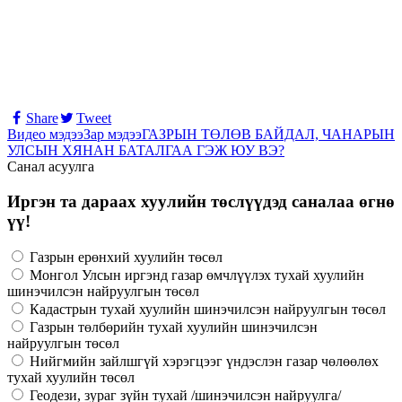
Share
Tweet
Видео мэдээ
Зар мэдээ
ГАЗРЫН ТӨЛӨВ БАЙДАЛ, ЧАНАРЫН
УЛСЫН ХЯНАН БАТАЛГАА ГЭЖ ЮУ ВЭ?
Санал асуулга
Иргэн та дараах хуулийн төслүүдэд саналаа өгнө
үү!
Газрын ерөнхий хуулийн төсөл
Монгол Улсын иргэнд газар өмчлүүлэх тухай хуулийн
шинэчилсэн найруулгын төсөл
Кадастрын тухай хуулийн шинэчилсэн найруулгын төсөл
Газрын төлбөрийн тухай хуулийн шинэчилсэн
найруулгын төсөл
Нийгмийн зайлшгүй хэрэгцээг үндэслэн газар чөлөөлөх
тухай хуулийн төсөл
Геодези, зураг зүйн тухай /шинэчилсэн найруулга/