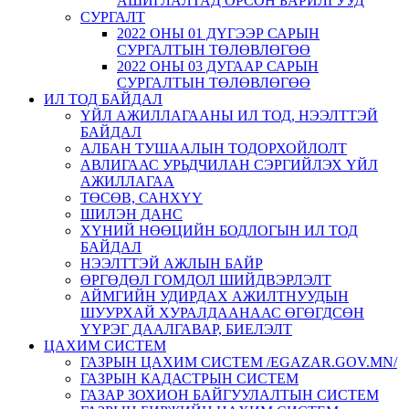
АШИГЛАЛТАД ОРСОН БАРИЛГУУД
СУРГАЛТ
2022 ОНЫ 01 ДҮГЭЭР САРЫН
СУРГАЛТЫН ТӨЛӨВЛӨГӨӨ
2022 ОНЫ 03 ДУГААР САРЫН
СУРГАЛТЫН ТӨЛӨВЛӨГӨӨ
ИЛ ТОД БАЙДАЛ
ҮЙЛ АЖИЛЛАГААНЫ ИЛ ТОД, НЭЭЛТТЭЙ
БАЙДАЛ
АЛБАН ТУШААЛЫН ТОДОРХОЙЛОЛТ
АВЛИГААС УРЬДЧИЛАН СЭРГИЙЛЭХ ҮЙЛ
АЖИЛЛАГАА
ТӨСӨВ, САНХҮҮ
ШИЛЭН ДАНС
ХҮНИЙ НӨӨЦИЙН БОДЛОГЫН ИЛ ТОД
БАЙДАЛ
НЭЭЛТТЭЙ АЖЛЫН БАЙР
ӨРГӨДӨЛ ГОМДОЛ ШИЙДВЭРЛЭЛТ
АЙМГИЙН УДИРДАХ АЖИЛТНУУДЫН
ШУУРХАЙ ХУРАЛДААНААС ӨГӨГДСӨН
ҮҮРЭГ ДААЛГАВАР, БИЕЛЭЛТ
ЦАХИМ СИСТЕМ
ГАЗРЫН ЦАХИМ СИСТЕМ /EGAZAR.GOV.MN/
ГАЗРЫН КАДАСТРЫН СИСТЕМ
ГАЗАР ЗОХИОН БАЙГУУЛАЛТЫН СИСТЕМ