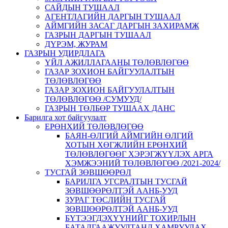
САЙДЫН ТУШААЛ
АГЕНТЛАГИЙН ДАРГЫН ТУШААЛ
АЙМГИЙН ЗАСАГ ДАРГЫН ЗАХИРАМЖ
ГАЗРЫН ДАРГЫН ТУШААЛ
ДҮРЭМ, ЖУРАМ
ГАЗРЫН УДИРДЛАГА
ҮЙЛ АЖИЛЛАГААНЫ ТӨЛӨВЛӨГӨӨ
ГАЗАР ЗОХИОН БАЙГУУЛАЛТЫН
ТӨЛӨВЛӨГӨӨ
ГАЗАР ЗОХИОН БАЙГУУЛАЛТЫН
ТӨЛӨВЛӨГӨӨ /СУМУУД/
ГАЗРЫН ТӨЛБӨР ТУШААХ ДАНС
Барилга хот байгуулалт
ЕРӨНХИЙ ТӨЛӨВЛӨГӨӨ
БАЯН-ӨЛГИЙ АЙМГИЙН ӨЛГИЙ
ХОТЫН ХӨГЖЛИЙН ЕРӨНХИЙ
ТӨЛӨВЛӨГӨӨГ ХЭРЭГЖҮҮЛЭХ АРГА
ХЭМЖЭЭНИЙ ТӨЛӨВЛӨГӨӨ /2021-2024/
ТУСГАЙ ЗӨВШӨӨРӨЛ
БАРИЛГА УГСРАЛТЫН ТУСГАЙ
ЗӨВШӨӨРӨЛТЭЙ ААНБ-УУД
ЗУРАГ ТӨСЛИЙН ТУСГАЙ
ЗӨВШӨӨРӨЛТЭЙ ААНБ-УУД
БҮТЭЭГДЭХҮҮНИЙГ ТОХИРЛЫН
БАТАЛГААЖУУЛТАНД ХАМРУУЛАХ