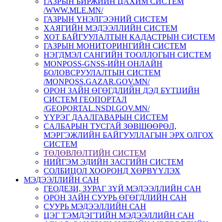
ГАЗРЫН БИРЖИЙН ЦАХИМ СИСТЕМ
/WWW.MLE.MN/
ГАЗРЫН ҮНЭЛГЭЭНИЙ СИСТЕМ
ХАЯГИЙН МЭДЭЭЛЛИЙН СИСТЕМ
ХОТ БАЙГУУЛАЛТЫН КАДАСТРЫН СИСТЕМ
ГАЗРЫН МОНИТОРИНГИЙН СИСТЕМ
НЭГДМЭЛ САНГИЙН ТООЛЛОГЫН СИСТЕМ
MONPOSS-GNSS-ИЙН ОНЛАЙН
БОЛОВСРУУЛАЛТЫН СИСТЕМ
/MONPOSS.GAZAR.GOV.MN/
ОРОН ЗАЙН ӨГӨГДЛИЙН ДЭД БҮТЦИЙН
СИСТЕМ ГЕОПОРТАЛ
/GEOPORTAL.NSDI.GOV.MN/
ҮҮРЭГ ДААЛГАВАРЫН СИСТЕМ
CАЛБАРЫН ТУСГАЙ ЗӨВШӨӨРӨЛ,
МЭРГЭЖЛИЙН БАЙГУУЛЛАГЫН ЭРХ ОЛГОХ
СИСТЕМ
ТӨЛӨВЛӨЛТИЙН СИСТЕМ
НИЙГЭМ ЭДИЙН ЗАСГИЙН СИСТЕМ
СОЛБИЦОЛ ХООРОНД ХӨРВҮҮЛЭХ
МЭДЭЭЛЛИЙН САН
ГЕОДЕЗИ, ЗУРАГ ЗҮЙ МЭДЭЭЛЛИЙН САН
ОРОН ЗАЙН СУУРЬ ӨГӨГДЛИЙН САН
СУУРЬ МЭДЭЭЛЛИЙН САН
ЦЭГ ТЭМДЭГТИЙН МЭДЭЭЛЛИЙН САН