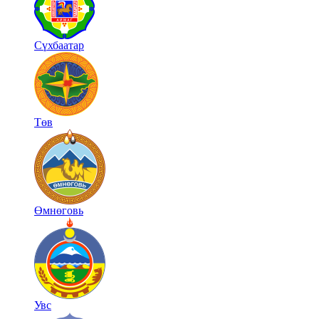
Сүхбаатар
Төв
Өмнөговь
Увс