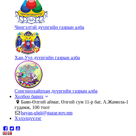
Чингэлтэй дүүргийн газрын алба
Хан-Уул дүүргийн газрын алба
Сонгинохайрхан дүүргийн газрын алба
Холбоо барих
Баян-Өлгий аймаг, Өлгий сум 11-р баг, А.Жамила-1
гудамж, 100 тоот
bayan-ulgii@gazar.gov.mn
Хэлэлцүүлэг