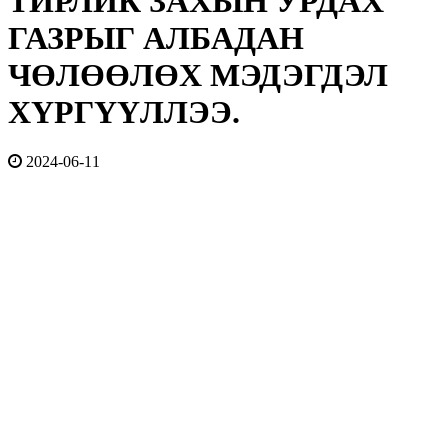
ТИРЛИК ЗАХЫН УРДАХ
ГАЗРЫГ АЛБАДАН
ЧӨЛӨӨЛӨХ МЭДЭГДЭЛ
ХҮРГҮҮЛЛЭЭ.
2024-06-11