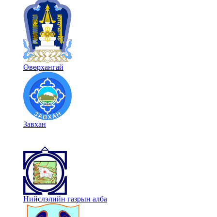
Өвөрхангай
Завхан
Нийслэлийн газрын алба