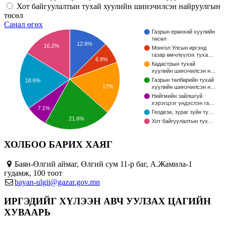
Хот байгуулалтын тухай хуулийн шинэчилсэн найруулгын
төсөл
Санал өгөх
Газрын ерөнхий хуулийн
төсөл
12.6%
16.2%
Монгол Улсын иргэнд
газар өмчлүүлэх туха…
6.8%
Кадастрын тухай
хуулийн шинэчилсэн н…
Газрын төлбөрийн тухай
18.6%
17%
хуулийн шинэчилсэн н…
Нийгмийн зайлшгүй
хэрэгцээг үндэслэн га…
7.1%
Геодези, зураг зүйн ту…
21.6%
Хот байгуулалтын тух…
ХОЛБОО БАРИХ ХАЯГ
Баян-Өлгий аймаг, Өлгий сум 11-р баг, А.Жамила-1
гудамж, 100 тоот
bayan-ulgii@gazar.gov.mn
ИРГЭДИЙГ ХҮЛЭЭН АВЧ УУЛЗАХ ЦАГИЙН
ХУВААРЬ