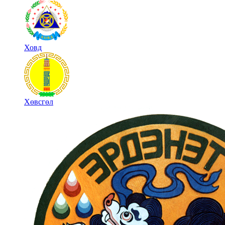
Ховд
Хөвсгөл