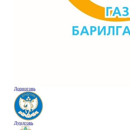
Дорноговь
Дундговь