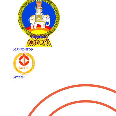
Баянхонгор
Булган