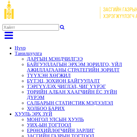
Нүүр
Танилцуулга
ДАРГЫН МЭНДЧИЛГЭЭ
БАЙГУУЛЛАГЫН ЭРХЭМ ЗОРИЛГО, ҮЙЛ
АЖИЛЛАГААНЫ СТРАТЕГИЙН ЗОРИЛТ
ТҮҮХЭН ХӨГЖИЛ
БҮТЭЦ, ЗОХИОН БАЙГУУЛАЛТ
ТЭРГҮҮЛЭХ ЧИГЛЭЛ, ЧИГ ҮҮРЭГ
ТӨРИЙН АЛБАН ХААГЧИЙН ЁС ЗҮЙН
ДҮРЭМ
САЛБАРЫН СТАТИСТИК МЭДЭЭЛЭЛ
ХОЛБОО БАРИХ
ХУУЛЬ ЭРХ ЗҮЙ
МОНГОЛ УЛСЫН ХУУЛЬ
УИХ-ЫН ТОГТООЛ
ЕРӨНХИЙЛӨГЧИЙН ЗАРЛИГ
ЗАСГИЙН ГАЗРЫН ТОГТООЛ