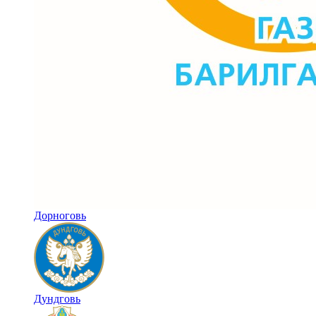
Дорноговь
Дундговь