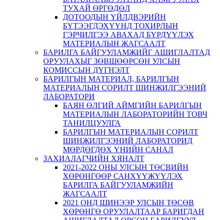
ТУХАЙ ӨРГӨДӨЛ
ДОТООДЫН ҮЙЛДВЭРИЙН
БҮТЭЭГДЭХҮҮНД ТОХИРЛЫН
ГЭРЧИЛГЭЭ АВАХАД БҮРДҮҮЛЭХ
МАТЕРИАЛЫН ЖАГСААЛТ
БАРИЛГА БАЙГУУЛАМЖИЙГ АШИГЛАЛТАД
ОРУУЛАХЫГ ЗӨВШӨӨРСӨН УЛСЫН
КОМИССЫН ДҮГНЭЛТ
БАРИЛГЫН МАТЕРИАЛ, БАРИЛГЫН
МАТЕРИАЛЫН СОРИЛТ ШИНЖИЛГЭЭНИЙ
ЛАБОРАТОРИ
БАЯН ӨЛГИЙ АЙМГИЙН БАРИЛГЫН
МАТЕРИАЛЫН ЛАБОРАТОРИЙН ТОВЧ
ТАНИЛЦУУЛГА
БАРИЛГЫН МАТЕРИАЛЫН СОРИЛТ
ШИНЖИЛГЭЭНИЙ ЛАБОРАТОРИД
МӨРДӨГДӨХ ҮНИЙН САНАЛ
ЗАХИАЛАГЧИЙН ХЯНАЛТ
2021-2022 ОНЫ УЛСЫН ТӨСВИЙН
ХӨРӨНГӨӨР САНХҮҮЖҮҮЛЭХ
БАРИЛГА БАЙГУУЛАМЖИЙН
ЖАГСААЛТ
2021 ОНД ШИНЭЭР УЛСЫН ТӨСӨВ
ХӨРӨНГӨ ОРУУЛАЛТААР БАРИГДАН