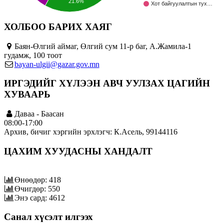
21.6%
Хот байгуулалтын тух…
ХОЛБОО БАРИХ ХАЯГ
Баян-Өлгий аймаг, Өлгий сум 11-р баг, А.Жамила-1
гудамж, 100 тоот
bayan-ulgii@gazar.gov.mn
ИРГЭДИЙГ ХҮЛЭЭН АВЧ УУЛЗАХ ЦАГИЙН
ХУВААРЬ
Даваа - Баасан
08:00-17:00
Архив, бичиг хэргийн эрхлэгч: К.Асель, 99144116
ЦАХИМ ХУУДАСНЫ ХАНДАЛТ
Өнөөдөр: 418
Өчигдөр: 550
Энэ сард: 4612
Санал хүсэлт илгээх