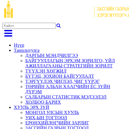
Нүүр
Танилцуулга
ДАРГЫН МЭНДЧИЛГЭЭ
БАЙГУУЛЛАГЫН ЭРХЭМ ЗОРИЛГО, ҮЙЛ
АЖИЛЛАГААНЫ СТРАТЕГИЙН ЗОРИЛТ
ТҮҮХЭН ХӨГЖИЛ
БҮТЭЦ, ЗОХИОН БАЙГУУЛАЛТ
ТЭРГҮҮЛЭХ ЧИГЛЭЛ, ЧИГ ҮҮРЭГ
ТӨРИЙН АЛБАН ХААГЧИЙН ЁС ЗҮЙН
ДҮРЭМ
САЛБАРЫН СТАТИСТИК МЭДЭЭЛЭЛ
ХОЛБОО БАРИХ
ХУУЛЬ ЭРХ ЗҮЙ
МОНГОЛ УЛСЫН ХУУЛЬ
УИХ-ЫН ТОГТООЛ
ЕРӨНХИЙЛӨГЧИЙН ЗАРЛИГ
ЗАСГИЙН ГАЗРЫН ТОГТООЛ