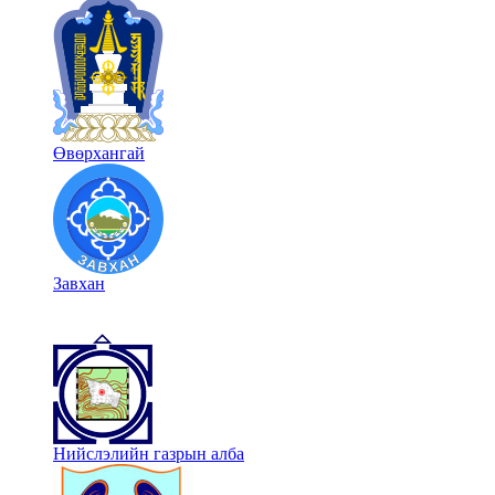
Өвөрхангай
Завхан
Нийслэлийн газрын алба