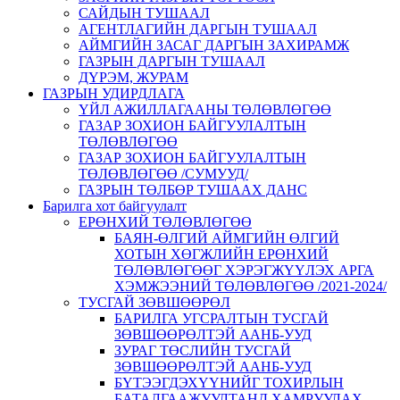
САЙДЫН ТУШААЛ
АГЕНТЛАГИЙН ДАРГЫН ТУШААЛ
АЙМГИЙН ЗАСАГ ДАРГЫН ЗАХИРАМЖ
ГАЗРЫН ДАРГЫН ТУШААЛ
ДҮРЭМ, ЖУРАМ
ГАЗРЫН УДИРДЛАГА
ҮЙЛ АЖИЛЛАГААНЫ ТӨЛӨВЛӨГӨӨ
ГАЗАР ЗОХИОН БАЙГУУЛАЛТЫН
ТӨЛӨВЛӨГӨӨ
ГАЗАР ЗОХИОН БАЙГУУЛАЛТЫН
ТӨЛӨВЛӨГӨӨ /СУМУУД/
ГАЗРЫН ТӨЛБӨР ТУШААХ ДАНС
Барилга хот байгуулалт
ЕРӨНХИЙ ТӨЛӨВЛӨГӨӨ
БАЯН-ӨЛГИЙ АЙМГИЙН ӨЛГИЙ
ХОТЫН ХӨГЖЛИЙН ЕРӨНХИЙ
ТӨЛӨВЛӨГӨӨГ ХЭРЭГЖҮҮЛЭХ АРГА
ХЭМЖЭЭНИЙ ТӨЛӨВЛӨГӨӨ /2021-2024/
ТУСГАЙ ЗӨВШӨӨРӨЛ
БАРИЛГА УГСРАЛТЫН ТУСГАЙ
ЗӨВШӨӨРӨЛТЭЙ ААНБ-УУД
ЗУРАГ ТӨСЛИЙН ТУСГАЙ
ЗӨВШӨӨРӨЛТЭЙ ААНБ-УУД
БҮТЭЭГДЭХҮҮНИЙГ ТОХИРЛЫН
БАТАЛГААЖУУЛТАНД ХАМРУУЛАХ