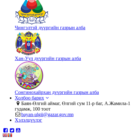
Чингэлтэй дүүргийн газрын алба
Хан-Уул дүүргийн газрын алба
Сонгинохайрхан дүүргийн газрын алба
Холбоо барих
Баян-Өлгий аймаг, Өлгий сум 11-р баг, А.Жамила-1
гудамж, 100 тоот
bayan-ulgii@gazar.gov.mn
Хэлэлцүүлэг