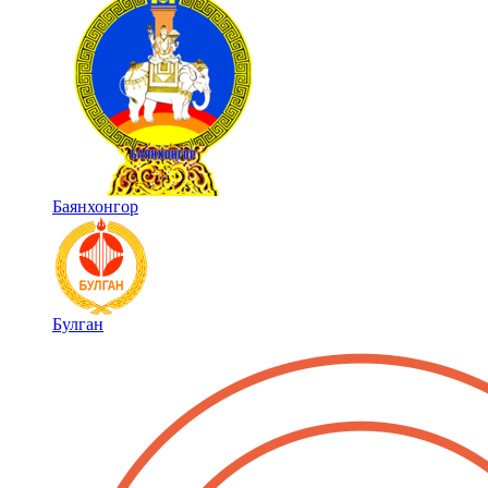
Баянхонгор
Булган