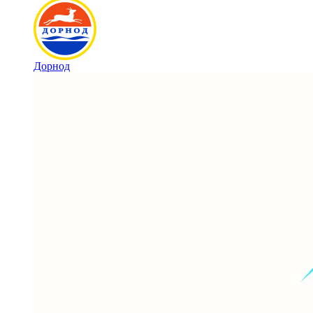
Дорнод