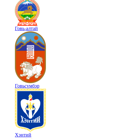
Говь-алтай
Говьсүмбэр
Хэнтий