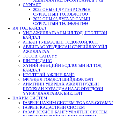
АШИГЛАЛТАД ОРСОН БАРИЛГУУД
СУРГАЛТ
2022 ОНЫ 01 ДҮГЭЭР САРЫН
СУРГАЛТЫН ТӨЛӨВЛӨГӨӨ
2022 ОНЫ 03 ДУГААР САРЫН
СУРГАЛТЫН ТӨЛӨВЛӨГӨӨ
ИЛ ТОД БАЙДАЛ
ҮЙЛ АЖИЛЛАГААНЫ ИЛ ТОД, НЭЭЛТТЭЙ
БАЙДАЛ
АЛБАН ТУШААЛЫН ТОДОРХОЙЛОЛТ
АВЛИГААС УРЬДЧИЛАН СЭРГИЙЛЭХ ҮЙЛ
АЖИЛЛАГАА
ТӨСӨВ, САНХҮҮ
ШИЛЭН ДАНС
ХҮНИЙ НӨӨЦИЙН БОДЛОГЫН ИЛ ТОД
БАЙДАЛ
НЭЭЛТТЭЙ АЖЛЫН БАЙР
ӨРГӨДӨЛ ГОМДОЛ ШИЙДВЭРЛЭЛТ
АЙМГИЙН УДИРДАХ АЖИЛТНУУДЫН
ШУУРХАЙ ХУРАЛДААНААС ӨГӨГДСӨН
ҮҮРЭГ ДААЛГАВАР, БИЕЛЭЛТ
ЦАХИМ СИСТЕМ
ГАЗРЫН ЦАХИМ СИСТЕМ /EGAZAR.GOV.MN/
ГАЗРЫН КАДАСТРЫН СИСТЕМ
ГАЗАР ЗОХИОН БАЙГУУЛАЛТЫН СИСТЕМ