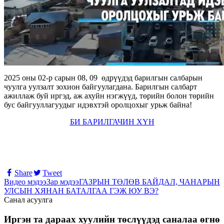
2025 оны 02-р сарын 08, 09 өдрүүдэд барилгын салбарын
чуулга уулзалт зохион байгуулагдана. Барилгын салбарт
ажиллаж буй иргэд, аж ахуйн нэгжүүд, төрийн болон төрийн
бус байгууллагуудыг идэвхтэй оролцохыг урьж байна!
БИ БАРИЛГАЧИН ХҮН
Share
Tweet
Видео мэдээ
Зар мэдээ
ГАЗРЫН ТӨЛӨВ БАЙДАЛ, ЧАНАРЫН
УЛСЫН ХЯНАН БАТАЛГАА ГЭЖ ЮУ ВЭ?
Санал асуулга
Иргэн та дараах хуулийн төслүүдэд саналаа өгнө