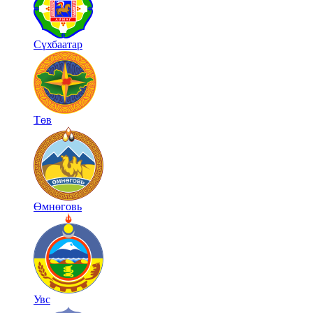
Сүхбаатар
Төв
Өмнөговь
Увс