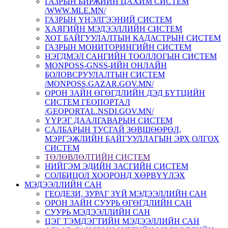
ГАЗРЫН БИРЖИЙН ЦАХИМ СИСТЕМ
/WWW.MLE.MN/
ГАЗРЫН ҮНЭЛГЭЭНИЙ СИСТЕМ
ХАЯГИЙН МЭДЭЭЛЛИЙН СИСТЕМ
ХОТ БАЙГУУЛАЛТЫН КАДАСТРЫН СИСТЕМ
ГАЗРЫН МОНИТОРИНГИЙН СИСТЕМ
НЭГДМЭЛ САНГИЙН ТООЛЛОГЫН СИСТЕМ
MONPOSS-GNSS-ИЙН ОНЛАЙН
БОЛОВСРУУЛАЛТЫН СИСТЕМ
/MONPOSS.GAZAR.GOV.MN/
ОРОН ЗАЙН ӨГӨГДЛИЙН ДЭД БҮТЦИЙН
СИСТЕМ ГЕОПОРТАЛ
/GEOPORTAL.NSDI.GOV.MN/
ҮҮРЭГ ДААЛГАВАРЫН СИСТЕМ
CАЛБАРЫН ТУСГАЙ ЗӨВШӨӨРӨЛ,
МЭРГЭЖЛИЙН БАЙГУУЛЛАГЫН ЭРХ ОЛГОХ
СИСТЕМ
ТӨЛӨВЛӨЛТИЙН СИСТЕМ
НИЙГЭМ ЭДИЙН ЗАСГИЙН СИСТЕМ
СОЛБИЦОЛ ХООРОНД ХӨРВҮҮЛЭХ
МЭДЭЭЛЛИЙН САН
ГЕОДЕЗИ, ЗУРАГ ЗҮЙ МЭДЭЭЛЛИЙН САН
ОРОН ЗАЙН СУУРЬ ӨГӨГДЛИЙН САН
СУУРЬ МЭДЭЭЛЛИЙН САН
ЦЭГ ТЭМДЭГТИЙН МЭДЭЭЛЛИЙН САН