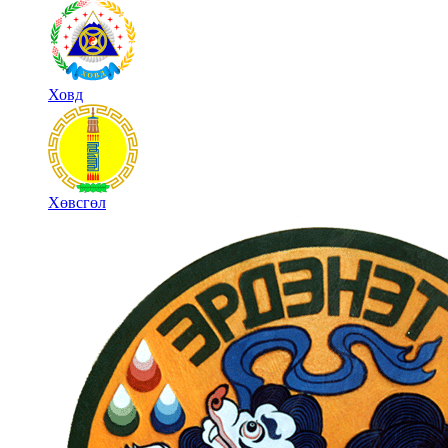
Ховд
Хөвсгөл