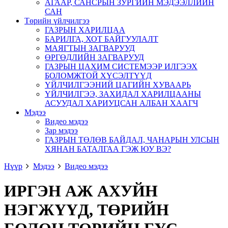
АГААР, САНСРЫН ЗУРГИЙН МЭДЭЭЛЛИЙН
САН
Төрийн үйлчилгээ
ГАЗРЫН ХАРИЛЦАА
БАРИЛГА, ХОТ БАЙГУУЛАЛТ
МАЯГТЫН ЗАГВАРУУД
ӨРГӨДЛИЙН ЗАГВАРУУД
ГАЗРЫН ЦАХИМ СИСТЕМЭЭР ИЛГЭЭХ
БОЛОМЖТОЙ ХҮСЭЛТҮҮД
ҮЙЛЧИЛГЭЭНИЙ ЦАГИЙН ХУВААРЬ
ҮЙЛЧИЛГЭЭ, ЗАХИДАЛ ХАРИЛЦААНЫ
АСУУДАЛ ХАРИУЦСАН АЛБАН ХААГЧ
Мэдээ
Видео мэдээ
Зар мэдээ
ГАЗРЫН ТӨЛӨВ БАЙДАЛ, ЧАНАРЫН УЛСЫН
ХЯНАН БАТАЛГАА ГЭЖ ЮУ ВЭ?
Нүүр
Мэдээ
Видео мэдээ
ИРГЭН АЖ АХУЙН
НЭГЖҮҮД, ТӨРИЙН