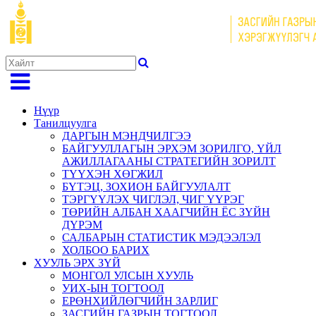
Нүүр
Танилцуулга
ДАРГЫН МЭНДЧИЛГЭЭ
БАЙГУУЛЛАГЫН ЭРХЭМ ЗОРИЛГО, ҮЙЛ
АЖИЛЛАГААНЫ СТРАТЕГИЙН ЗОРИЛТ
ТҮҮХЭН ХӨГЖИЛ
БҮТЭЦ, ЗОХИОН БАЙГУУЛАЛТ
ТЭРГҮҮЛЭХ ЧИГЛЭЛ, ЧИГ ҮҮРЭГ
ТӨРИЙН АЛБАН ХААГЧИЙН ЁС ЗҮЙН
ДҮРЭМ
САЛБАРЫН СТАТИСТИК МЭДЭЭЛЭЛ
ХОЛБОО БАРИХ
ХУУЛЬ ЭРХ ЗҮЙ
МОНГОЛ УЛСЫН ХУУЛЬ
УИХ-ЫН ТОГТООЛ
ЕРӨНХИЙЛӨГЧИЙН ЗАРЛИГ
ЗАСГИЙН ГАЗРЫН ТОГТООЛ