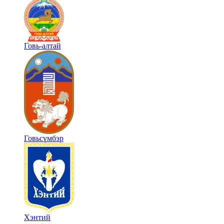
Говь-алтай
Говьсүмбэр
Хэнтий