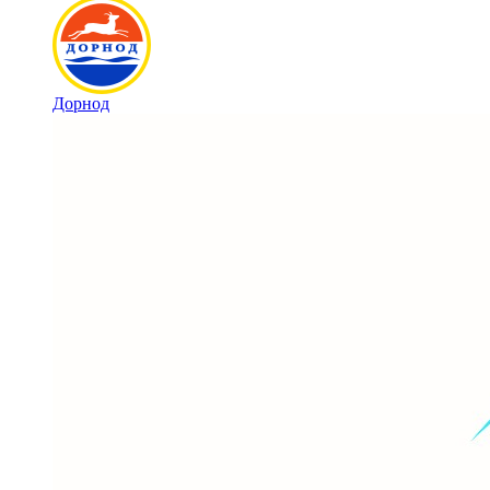
Дорнод