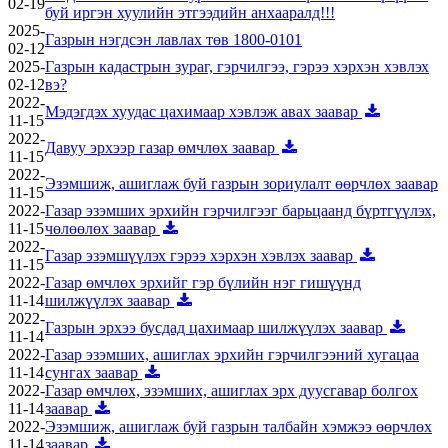
02-19
буй иргэн хуулийн этгээдийн анхааралд!!!
2025-
Газрын нэгдсэн лавлах төв 1800-0101
02-12
2025-
Газрын кадастрын зураг, гэрчилгээ, гэрээ хэрхэн хэвлэх
02-12
вэ?
2022-
Мэдэгдэх хуудас цахимаар хэвлэж авах заавар
11-15
2022-
Давуу эрхээр газар өмчлөх заавар
11-15
2022-
Эзэмшиж, ашиглаж буй газрын зориулалт өөрчлөх заавар
11-15
2022-
Газар эзэмших эрхийн гэрчилгээг барьцаанд бүртгүүлэх,
11-15
чөлөөлөх заавар
2022-
Газар эзэмшүүлэх гэрээ хэрхэн хэвлэх заавар
11-15
2022-
Газар өмчлөх эрхийг гэр бүлийн нэг гишүүнд
11-14
шилжүүлэх заавар
2022-
Газрын эрхээ бусдад цахимаар шилжүүлэх заавар
11-14
2022-
Газар эзэмших, ашиглах эрхийн гэрчилгээний хугацаа
11-14
сунгах заавар
2022-
Газар өмчлөх, эзэмших, ашиглах эрх дуусгавар болгох
11-14
заавар
2022-
Эзэмшиж, ашиглаж буй газрын талбайн хэмжээ өөрчлөх
11-14
заавар