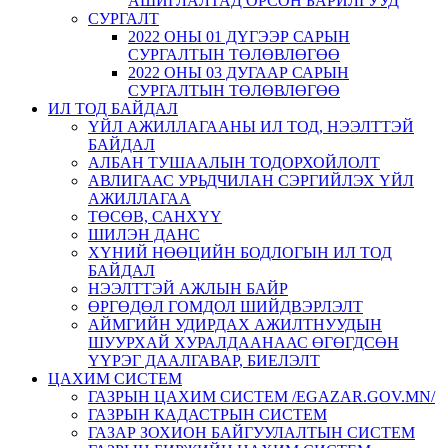
АШИГЛАЛТАД ОРСОН БАРИЛГУУД
СУРГАЛТ
2022 ОНЫ 01 ДҮГЭЭР САРЫН
СУРГАЛТЫН ТӨЛӨВЛӨГӨӨ
2022 ОНЫ 03 ДУГААР САРЫН
СУРГАЛТЫН ТӨЛӨВЛӨГӨӨ
ИЛ ТОД БАЙДАЛ
ҮЙЛ АЖИЛЛАГААНЫ ИЛ ТОД, НЭЭЛТТЭЙ
БАЙДАЛ
АЛБАН ТУШААЛЫН ТОДОРХОЙЛОЛТ
АВЛИГААС УРЬДЧИЛАН СЭРГИЙЛЭХ ҮЙЛ
АЖИЛЛАГАА
ТӨСӨВ, САНХҮҮ
ШИЛЭН ДАНС
ХҮНИЙ НӨӨЦИЙН БОДЛОГЫН ИЛ ТОД
БАЙДАЛ
НЭЭЛТТЭЙ АЖЛЫН БАЙР
ӨРГӨДӨЛ ГОМДОЛ ШИЙДВЭРЛЭЛТ
АЙМГИЙН УДИРДАХ АЖИЛТНУУДЫН
ШУУРХАЙ ХУРАЛДААНААС ӨГӨГДСӨН
ҮҮРЭГ ДААЛГАВАР, БИЕЛЭЛТ
ЦАХИМ СИСТЕМ
ГАЗРЫН ЦАХИМ СИСТЕМ /EGAZAR.GOV.MN/
ГАЗРЫН КАДАСТРЫН СИСТЕМ
ГАЗАР ЗОХИОН БАЙГУУЛАЛТЫН СИСТЕМ