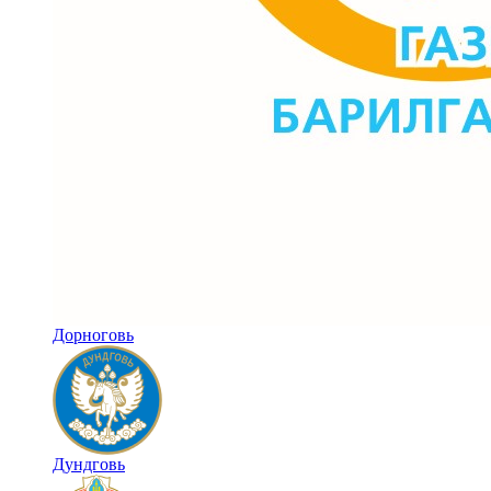
Дорноговь
Дундговь