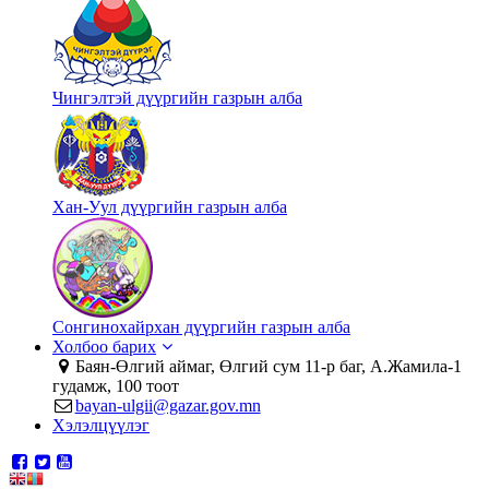
Чингэлтэй дүүргийн газрын алба
Хан-Уул дүүргийн газрын алба
Сонгинохайрхан дүүргийн газрын алба
Холбоо барих
Баян-Өлгий аймаг, Өлгий сум 11-р баг, А.Жамила-1
гудамж, 100 тоот
bayan-ulgii@gazar.gov.mn
Хэлэлцүүлэг