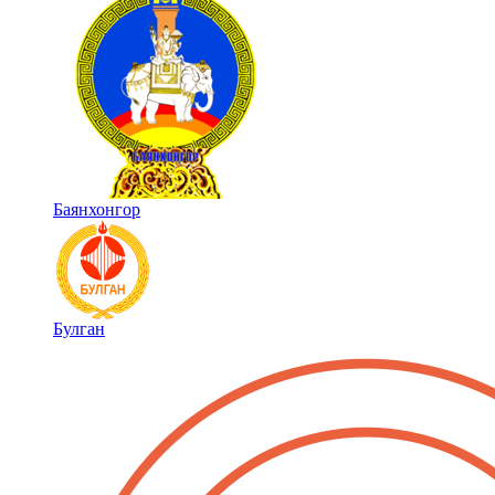
Баянхонгор
Булган