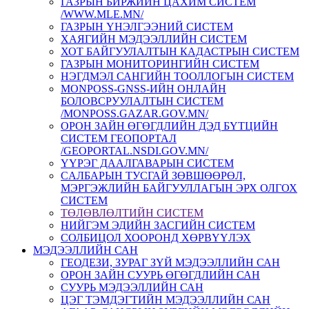
ГАЗРЫН БИРЖИЙН ЦАХИМ СИСТЕМ
/WWW.MLE.MN/
ГАЗРЫН ҮНЭЛГЭЭНИЙ СИСТЕМ
ХАЯГИЙН МЭДЭЭЛЛИЙН СИСТЕМ
ХОТ БАЙГУУЛАЛТЫН КАДАСТРЫН СИСТЕМ
ГАЗРЫН МОНИТОРИНГИЙН СИСТЕМ
НЭГДМЭЛ САНГИЙН ТООЛЛОГЫН СИСТЕМ
MONPOSS-GNSS-ИЙН ОНЛАЙН
БОЛОВСРУУЛАЛТЫН СИСТЕМ
/MONPOSS.GAZAR.GOV.MN/
ОРОН ЗАЙН ӨГӨГДЛИЙН ДЭД БҮТЦИЙН
СИСТЕМ ГЕОПОРТАЛ
/GEOPORTAL.NSDI.GOV.MN/
ҮҮРЭГ ДААЛГАВАРЫН СИСТЕМ
CАЛБАРЫН ТУСГАЙ ЗӨВШӨӨРӨЛ,
МЭРГЭЖЛИЙН БАЙГУУЛЛАГЫН ЭРХ ОЛГОХ
СИСТЕМ
ТӨЛӨВЛӨЛТИЙН СИСТЕМ
НИЙГЭМ ЭДИЙН ЗАСГИЙН СИСТЕМ
СОЛБИЦОЛ ХООРОНД ХӨРВҮҮЛЭХ
МЭДЭЭЛЛИЙН САН
ГЕОДЕЗИ, ЗУРАГ ЗҮЙ МЭДЭЭЛЛИЙН САН
ОРОН ЗАЙН СУУРЬ ӨГӨГДЛИЙН САН
СУУРЬ МЭДЭЭЛЛИЙН САН
ЦЭГ ТЭМДЭГТИЙН МЭДЭЭЛЛИЙН САН