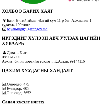
Хот байгуулалтын тух…
ХОЛБОО БАРИХ ХАЯГ
Баян-Өлгий аймаг, Өлгий сум 11-р баг, А.Жамила-1
гудамж, 100 тоот
bayan-ulgii@gazar.gov.mn
ИРГЭДИЙГ ХҮЛЭЭН АВЧ УУЛЗАХ ЦАГИЙН
ХУВААРЬ
Даваа - Баасан
08:00-17:00
Архив, бичиг хэргийн эрхлэгч: К.Асель, 99144116
ЦАХИМ ХУУДАСНЫ ХАНДАЛТ
Өнөөдөр: 475
Өчигдөр: 485
Энэ сард: 5652
Санал хүсэлт илгээх