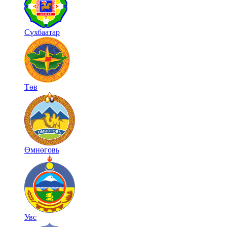
Сүхбаатар
Төв
Өмнөговь
Увс