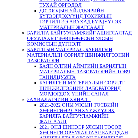
ТУХАЙ ӨРГӨДӨЛ
ДОТООДЫН ҮЙЛДВЭРИЙН
БҮТЭЭГДЭХҮҮНД ТОХИРЛЫН
ГЭРЧИЛГЭЭ АВАХАД БҮРДҮҮЛЭХ
МАТЕРИАЛЫН ЖАГСААЛТ
БАРИЛГА БАЙГУУЛАМЖИЙГ АШИГЛАЛТАД
ОРУУЛАХЫГ ЗӨВШӨӨРСӨН УЛСЫН
КОМИССЫН ДҮГНЭЛТ
БАРИЛГЫН МАТЕРИАЛ, БАРИЛГЫН
МАТЕРИАЛЫН СОРИЛТ ШИНЖИЛГЭЭНИЙ
ЛАБОРАТОРИ
БАЯН ӨЛГИЙ АЙМГИЙН БАРИЛГЫН
МАТЕРИАЛЫН ЛАБОРАТОРИЙН ТОВЧ
ТАНИЛЦУУЛГА
БАРИЛГЫН МАТЕРИАЛЫН СОРИЛТ
ШИНЖИЛГЭЭНИЙ ЛАБОРАТОРИД
МӨРДӨГДӨХ ҮНИЙН САНАЛ
ЗАХИАЛАГЧИЙН ХЯНАЛТ
2021-2022 ОНЫ УЛСЫН ТӨСВИЙН
ХӨРӨНГӨӨР САНХҮҮЖҮҮЛЭХ
БАРИЛГА БАЙГУУЛАМЖИЙН
ЖАГСААЛТ
2021 ОНД ШИНЭЭР УЛСЫН ТӨСӨВ
ХӨРӨНГӨ ОРУУЛАЛТААР БАРИГДАН