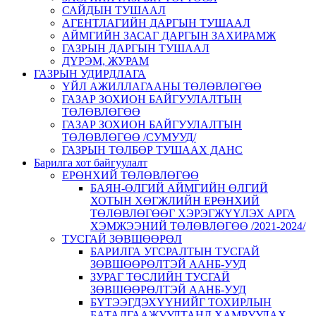
САЙДЫН ТУШААЛ
АГЕНТЛАГИЙН ДАРГЫН ТУШААЛ
АЙМГИЙН ЗАСАГ ДАРГЫН ЗАХИРАМЖ
ГАЗРЫН ДАРГЫН ТУШААЛ
ДҮРЭМ, ЖУРАМ
ГАЗРЫН УДИРДЛАГА
ҮЙЛ АЖИЛЛАГААНЫ ТӨЛӨВЛӨГӨӨ
ГАЗАР ЗОХИОН БАЙГУУЛАЛТЫН
ТӨЛӨВЛӨГӨӨ
ГАЗАР ЗОХИОН БАЙГУУЛАЛТЫН
ТӨЛӨВЛӨГӨӨ /СУМУУД/
ГАЗРЫН ТӨЛБӨР ТУШААХ ДАНС
Барилга хот байгуулалт
ЕРӨНХИЙ ТӨЛӨВЛӨГӨӨ
БАЯН-ӨЛГИЙ АЙМГИЙН ӨЛГИЙ
ХОТЫН ХӨГЖЛИЙН ЕРӨНХИЙ
ТӨЛӨВЛӨГӨӨГ ХЭРЭГЖҮҮЛЭХ АРГА
ХЭМЖЭЭНИЙ ТӨЛӨВЛӨГӨӨ /2021-2024/
ТУСГАЙ ЗӨВШӨӨРӨЛ
БАРИЛГА УГСРАЛТЫН ТУСГАЙ
ЗӨВШӨӨРӨЛТЭЙ ААНБ-УУД
ЗУРАГ ТӨСЛИЙН ТУСГАЙ
ЗӨВШӨӨРӨЛТЭЙ ААНБ-УУД
БҮТЭЭГДЭХҮҮНИЙГ ТОХИРЛЫН
БАТАЛГААЖУУЛТАНД ХАМРУУЛАХ