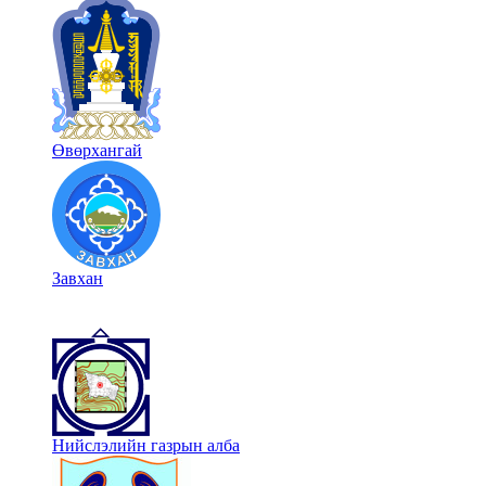
Өвөрхангай
Завхан
Нийслэлийн газрын алба