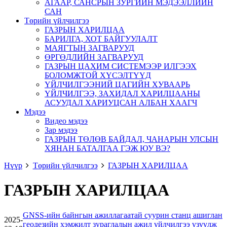
АГААР, САНСРЫН ЗУРГИЙН МЭДЭЭЛЛИЙН
САН
Төрийн үйлчилгээ
ГАЗРЫН ХАРИЛЦАА
БАРИЛГА, ХОТ БАЙГУУЛАЛТ
МАЯГТЫН ЗАГВАРУУД
ӨРГӨДЛИЙН ЗАГВАРУУД
ГАЗРЫН ЦАХИМ СИСТЕМЭЭР ИЛГЭЭХ
БОЛОМЖТОЙ ХҮСЭЛТҮҮД
ҮЙЛЧИЛГЭЭНИЙ ЦАГИЙН ХУВААРЬ
ҮЙЛЧИЛГЭЭ, ЗАХИДАЛ ХАРИЛЦААНЫ
АСУУДАЛ ХАРИУЦСАН АЛБАН ХААГЧ
Мэдээ
Видео мэдээ
Зар мэдээ
ГАЗРЫН ТӨЛӨВ БАЙДАЛ, ЧАНАРЫН УЛСЫН
ХЯНАН БАТАЛГАА ГЭЖ ЮУ ВЭ?
Нүүр
Төрийн үйлчилгээ
ГАЗРЫН ХАРИЛЦАА
ГАЗРЫН ХАРИЛЦАА
GNSS-ийн байнгын ажиллагаатай суурин станц ашиглан
2025-
геодезийн хэмжилт зураглалын ажил үйлчилгээ үзүүлж