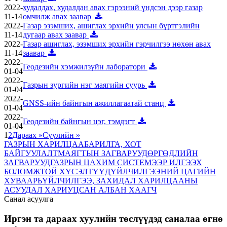
2022-
худалдах, худалдан авах гэрээний үндсэн дээр газар
11-14
өмчилж авах заавар
2022-
Газар эзэмших, ашиглах эрхийн улсын бүртгэлийн
11-14
дугаар авах заавар
2022-
Газар ашиглах, эзэмших эрхийн гэрчилгээ нөхөн авах
11-14
заавар
2022-
Геодезийн хэмжилзүйн лаборатори
01-04
2022-
Газрын зургийн нэг маягийн суурь
01-04
2022-
GNSS-ийн байнгын ажиллагаатай станц
01-04
2022-
Геодезийн байнгын цэг, тэмдэгт
01-04
1
2
Дараах »
Сүүлийн »
ГАЗРЫН ХАРИЛЦАА
БАРИЛГА, ХОТ
БАЙГУУЛАЛТ
МАЯГТЫН ЗАГВАРУУД
ӨРГӨДЛИЙН
ЗАГВАРУУД
ГАЗРЫН ЦАХИМ СИСТЕМЭЭР ИЛГЭЭХ
БОЛОМЖТОЙ ХҮСЭЛТҮҮД
ҮЙЛЧИЛГЭЭНИЙ ЦАГИЙН
ХУВААРЬ
ҮЙЛЧИЛГЭЭ, ЗАХИДАЛ ХАРИЛЦААНЫ
АСУУДАЛ ХАРИУЦСАН АЛБАН ХААГЧ
Санал асуулга
Иргэн та дараах хуулийн төслүүдэд саналаа өгнө