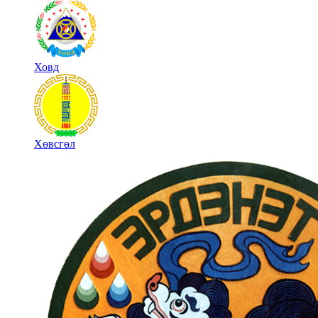
Ховд
Хөвсгөл