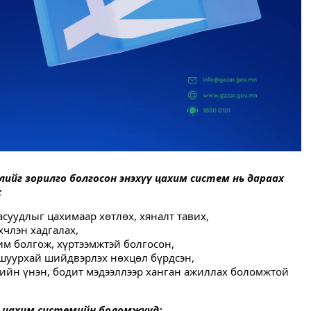
лийг зорилго болгосон энэхүү цахим систем нь дараах
:
суудлыг цахимаар хөтлөх, хяналт тавих,
члэн хадгалах,
м болгож, хүртээмжтэй болгосон,
шуурхай шийдвэрлэх нөхцөл бүрдсэн,
ийн үнэн, бодит мэдээллээр ханган ажиллах боломжтой
й цахим системийн боломжууд: