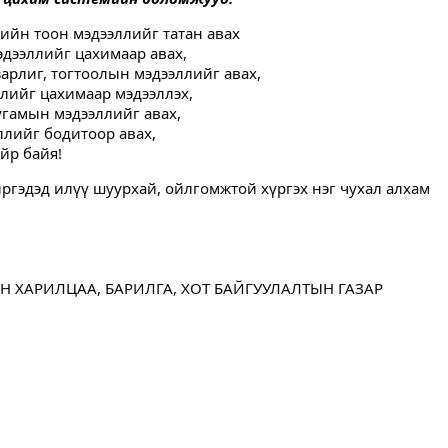
гийн тоон мэдээллийг татан авах
эдээллийг цахимаар авах,
арлиг, тогтоолын мэдээллийг авах,
лийг цахимаар мэдээллэх,
угамын мэдээллийг авах,
ллийг бодитоор авах,
ойр байя!
иргэдэд илүү шуурхай, ойлгомжтой хүргэх нэг чухал алхам
 ХАРИЛЦАА, БАРИЛГА, ХОТ БАЙГУУЛАЛТЫН ГАЗАР