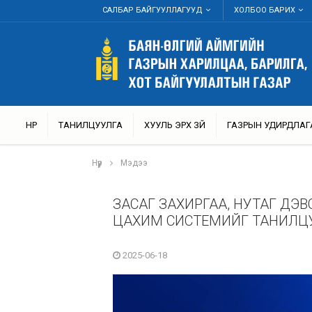
САЛБАР БАЙГУУЛЛАГУУД
ХОЛБОО БАРИХ
НҮҮР
ТАНИЛЦУУЛГА
ХУУЛЬ ЭРХ ЗҮЙ
ГАЗРЫН УДИРДЛАГ
Нүүр
Мэдээ
ЗАСАГ ЗАХИРГАА, НУТАГ Д
ЦАХИМ СИСТЕМИЙГ ТАНИЛЦ
2025-06-18