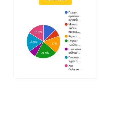
Газрын
ерөнхий
хуулий…
Монгол
Улсын
иргэнд…
16.2%
Кадаст…
Газрын
18.6%
17%
төлбөр…
Нийгмийн
зайлшг…
21.6%
Геодези,
зураг з…
Хот
байгуул…