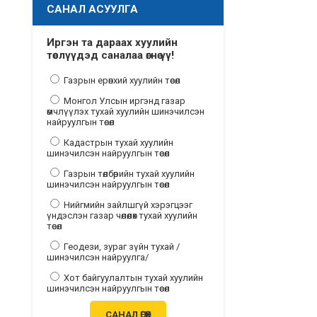
САНАЛ АСУУЛГА
Иргэн та дараах хуулийн
төслүүдэд саналаа өгнө үү!
Газрын ерөнхий хуулийн төсөл
Монгол Улсын иргэнд газар
өмчлүүлэх тухай хуулийн шинэчилсэн
найруулгын төсөл
Кадастрын тухай хуулийн
шинэчилсэн найруулгын төсөл
Газрын төлбөрийн тухай хуулийн
шинэчилсэн найруулгын төсөл
Нийгмийн зайлшгүй хэрэгцээг
үндэслэн газар чөлөөлөх тухай хуулийн
төсөл
Геодези, зураг зүйн тухай /
шинэчилсэн найруулга/
Хот байгуулалтын тухай хуулийн
шинэчилсэн найруулгын төсөл
САНАЛ ӨГӨХ