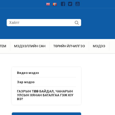
ТЕМ
МЭДЭЭЛЛИЙН САН
ТӨРИЙН ҮЙЛЧИЛГЭЭ
МЭДЭЭ
Видео мэдээ
Зар мэдээ
ГАЗРЫН ТӨЛӨВ БАЙДАЛ, ЧАНАРЫН
УЛСЫН ХЯНАН БАТАЛГАА ГЭЖ ЮУ
ВЭ?