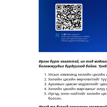
Иргэн бүрт нээлттэй, ил тод мэдээл
боломжуудыг бүрдүүлээд байна. Үүнд
Улсын хэмжээнд хилийн цэсийн а
Хилийн цэсийн өөрчлөлтийг түүх
Архивын цаасан мэдээллийг цахи
Хилийн цэсийн маргааныг илүү 
Иргэд, олон нийтийг хилийн цэс
болсон.
Иргэд та бүхэнд зориулсан нээлттэ