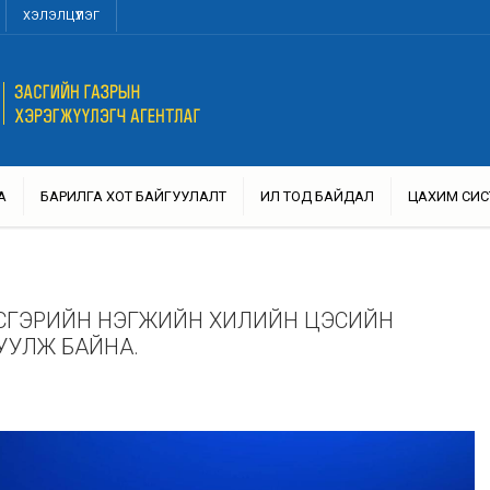
ХЭЛЭЛЦҮҮЛЭГ
А
БАРИЛГА ХОТ БАЙГУУЛАЛТ
ИЛ ТОД БАЙДАЛ
ЦАХИМ СИС
ЭВСГЭРИЙН НЭГЖИЙН ХИЛИЙН ЦЭСИЙН
УУЛЖ БАЙНА.