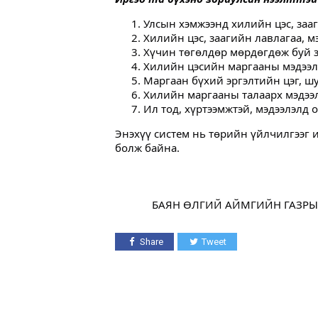
Улсын хэмжээнд хилийн цэс, заа
Хилийн цэс, заагийн лавлагаа, м
Хүчин төгөлдөр мөрдөгдөж буй з
Хилийн цэсийн маргааны мэдээл
Маргаан бүхий эргэлтийн цэг, ш
Хилийн маргааны талаарх мэдээ
Ил тод, хүртээмжтэй, мэдээлэлд 
Энэхүү систем нь төрийн үйлчилгээг 
болж байна.
БАЯН ӨЛГИЙ АЙМГИЙН ГАЗРЫН
Share
Tweet