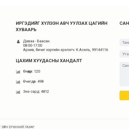
ИРГЭДИЙГ ХҮЛЭЭН АВЧ УУЛЗАХ ЦАГИЙН
САН
ХУВААРЬ
Даваа - Баасан
08:00-17:00
Архив, бичиг хэргийн эрхлэгч: К.Асель, 99144116
ЦАХИМ ХУУДАСНЫ ХАНДАЛТ
Өнөөдөр: 120
Өчигдөр: 498
Энэ сард: 4812
 ЗҮЙН ЕРӨНХИЙ ГАЗАР