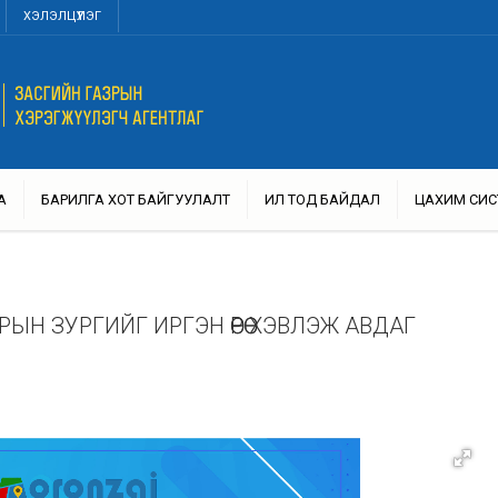
ХЭЛЭЛЦҮҮЛЭГ
А
БАРИЛГА ХОТ БАЙГУУЛАЛТ
ИЛ ТОД БАЙДАЛ
ЦАХИМ СИС
Н ЗУРГИЙГ ИРГЭН ӨӨРӨӨ ХЭВЛЭЖ АВДАГ