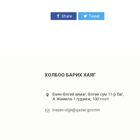
Share
Tweet
ХОЛБОО БАРИХ ХАЯГ
Баян-Өлгий аймаг, Өлгий сум 11-р баг,
А.Жамила-1 гудамж, 100 тоот
bayan-ulgii@gazar.gov.mn