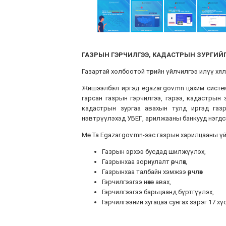
ГАЗРЫН
ГЭРЧИЛГЭЭ
,
КАДАСТРЫН
ЗУРГИЙ
Газартай холбоотой төрийн үйлчилгээ илүү хял
Жишээлбэл иргэд egazar.gov.mn цахим сист
гарсан газрын гэрчилгээ, гэрээ, кадастрын зу
кадастрын зургаа авахын тулд иргэд газр
нэвтрүүлэхэд УБЕГ, арилжааны банкууд нэгдсэн
Мөн Та Egazar.gov.mn-ээс газрын харилцааны 
Газрын эрхээ бусдад шилжүүлэх,
Газрынхаа зориулалт өөрчлөх,
Газрынхаа талбайн хэмжээ өөрчлөх
Гэрчилгээгээ нөхөн авах,
Гэрчилгээгээ барьцаанд бүртгүүлэх,
Гэрчилгээний хугацаа сунгах зэрэг 17 х