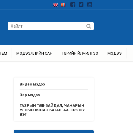
ТЕМ
МЭДЭЭЛЛИЙН САН
ТӨРИЙН ҮЙЛЧИЛГЭЭ
МЭДЭЭ
Видео мэдээ
Зар мэдээ
ГАЗРЫН ТӨЛӨВ БАЙДАЛ, ЧАНАРЫН
УЛСЫН ХЯНАН БАТАЛГАА ГЭЖ ЮУ
ВЭ?