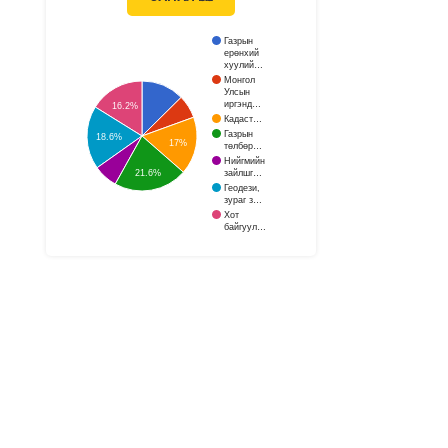
Газрын
ерөнхий
хуулий…
Монгол
Улсын
иргэнд…
16.2%
Кадаст…
Газрын
18.6%
17%
төлбөр…
Нийгмийн
зайлшг…
21.6%
Геодези,
зураг з…
Хот
байгуул…