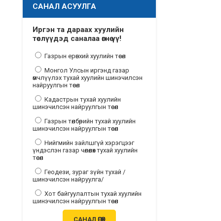
САНАЛ АСУУЛГА
Иргэн та дараах хуулийн
төслүүдэд саналаа өгнө үү!
Газрын ерөнхий хуулийн төсөл
Монгол Улсын иргэнд газар
өмчлүүлэх тухай хуулийн шинэчилсэн
найруулгын төсөл
Кадастрын тухай хуулийн
шинэчилсэн найруулгын төсөл
Газрын төлбөрийн тухай хуулийн
шинэчилсэн найруулгын төсөл
Нийгмийн зайлшгүй хэрэгцээг
үндэслэн газар чөлөөлөх тухай хуулийн
төсөл
Геодези, зураг зүйн тухай /
шинэчилсэн найруулга/
Хот байгуулалтын тухай хуулийн
шинэчилсэн найруулгын төсөл
САНАЛ ӨГӨХ