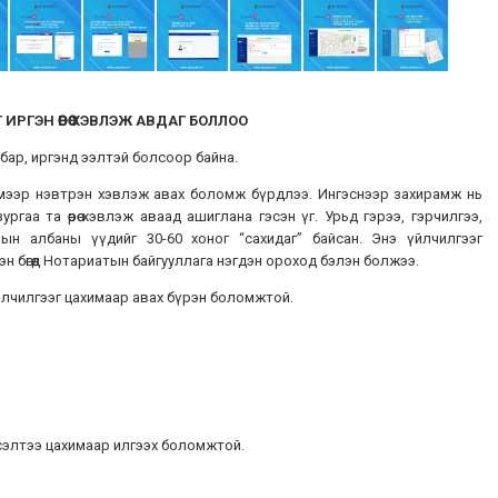
Г
ИРГЭН
ӨӨРӨӨ
ХЭВЛЭЖ
АВДАГ
БОЛЛОО
бар, иргэнд ээлтэй болсоор байна.
емээр нэвтрэн хэвлэж авах боломж бүрдлээ. Ингэснээр захирамж нь
ргаа та өөрөө хэвлэж аваад ашиглана гэсэн үг. Урьд гэрээ, гэрчилгээ,
ын албаны үүдийг 30-60 хоног “сахидаг” байсан. Энэ үйлчилгээг
 бөгөөд Нотариатын байгууллага нэгдэн ороход бэлэн болжээ.
үйлчилгээг цахимаар авах бүрэн боломжтой.
үсэлтээ цахимаар илгээх боломжтой.