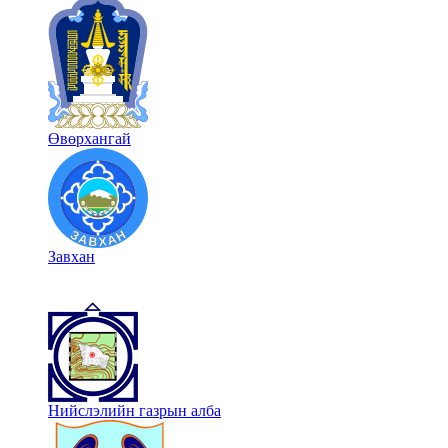
Өвөрхангай
Завхан
Нийслэлийн газрын алба