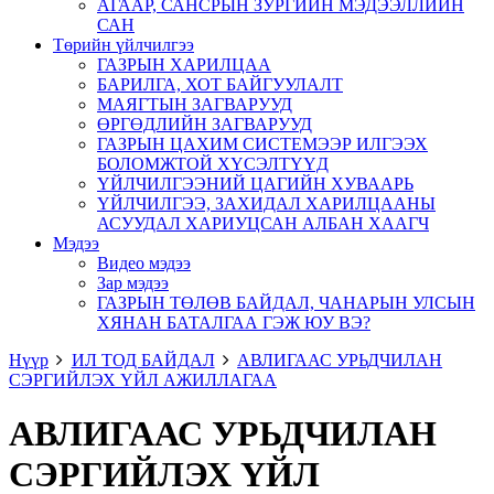
АГААР, САНСРЫН ЗУРГИЙН МЭДЭЭЛЛИЙН
САН
Төрийн үйлчилгээ
ГАЗРЫН ХАРИЛЦАА
БАРИЛГА, ХОТ БАЙГУУЛАЛТ
МАЯГТЫН ЗАГВАРУУД
ӨРГӨДЛИЙН ЗАГВАРУУД
ГАЗРЫН ЦАХИМ СИСТЕМЭЭР ИЛГЭЭХ
БОЛОМЖТОЙ ХҮСЭЛТҮҮД
ҮЙЛЧИЛГЭЭНИЙ ЦАГИЙН ХУВААРЬ
ҮЙЛЧИЛГЭЭ, ЗАХИДАЛ ХАРИЛЦААНЫ
АСУУДАЛ ХАРИУЦСАН АЛБАН ХААГЧ
Мэдээ
Видео мэдээ
Зар мэдээ
ГАЗРЫН ТӨЛӨВ БАЙДАЛ, ЧАНАРЫН УЛСЫН
ХЯНАН БАТАЛГАА ГЭЖ ЮУ ВЭ?
Нүүр
ИЛ ТОД БАЙДАЛ
АВЛИГААС УРЬДЧИЛАН
СЭРГИЙЛЭХ ҮЙЛ АЖИЛЛАГАА
АВЛИГААС УРЬДЧИЛАН
СЭРГИЙЛЭХ ҮЙЛ