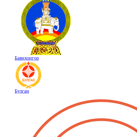
Баянхонгор
Булган