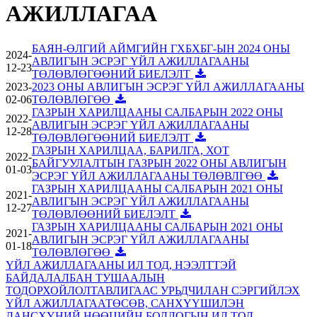
АЖИЛЛАГАА
БАЯН-ӨЛГИЙ АЙМГИЙН ГХБХБГ-ЫН 2024 ОНЫ
2024-
АВЛИГЫН ЭСРЭГ ҮЙЛ АЖИЛЛАГААНЫ
12-23
ТӨЛӨВЛӨГӨӨНИЙ БИЕЛЭЛТ
2023-
2023 ОНЫ АВЛИГЫН ЭСРЭГ ҮЙЛ АЖИЛЛАГААНЫ
02-06
ТӨЛӨВЛӨГӨӨ
ГАЗРЫН ХАРИЛЦААНЫ САЛБАРЫН 2022 ОНЫ
2022-
АВЛИГЫН ЭСРЭГ ҮЙЛ АЖИЛЛАГААНЫ
12-28
ТӨЛӨВЛӨГӨӨНИЙ БИЕЛЭЛТ
ГАЗРЫН ХАРИЛЦАА, БАРИЛГА, ХОТ
2022-
БАЙГУУЛАЛТЫН ГАЗРЫН 2022 ОНЫ АВЛИГЫН
01-03
ЭСРЭГ ҮЙЛ АЖИЛЛАГААНЫ ТӨЛӨВЛГӨӨ
ГАЗРЫН ХАРИЛЦААНЫ САЛБАРЫН 2021 ОНЫ
2021-
АВЛИГЫН ЭСРЭГ ҮЙЛ АЖИЛЛАГААНЫ
12-27
ТӨЛӨВЛӨӨНИЙ БИЕЛЭЛТ
ГАЗРЫН ХАРИЛЦААНЫ САЛБАРЫН 2021 ОНЫ
2021-
АВЛИГЫН ЭСРЭГ ҮЙЛ АЖИЛЛАГААНЫ
01-18
ТӨЛӨВЛӨГӨӨ
ҮЙЛ АЖИЛЛАГААНЫ ИЛ ТОД, НЭЭЛТТЭЙ
БАЙДАЛ
АЛБАН ТУШААЛЫН
ТОДОРХОЙЛОЛТ
АВЛИГААС УРЬДЧИЛАН СЭРГИЙЛЭХ
ҮЙЛ АЖИЛЛАГАА
ТӨСӨВ, САНХҮҮ
ШИЛЭН
ДАНС
ХҮНИЙ НӨӨЦИЙН БОДЛОГЫН ИЛ ТОД