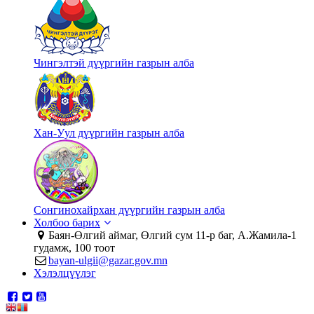
Чингэлтэй дүүргийн газрын алба
Хан-Уул дүүргийн газрын алба
Сонгинохайрхан дүүргийн газрын алба
Холбоо барих
Баян-Өлгий аймаг, Өлгий сум 11-р баг, А.Жамила-1
гудамж, 100 тоот
bayan-ulgii@gazar.gov.mn
Хэлэлцүүлэг