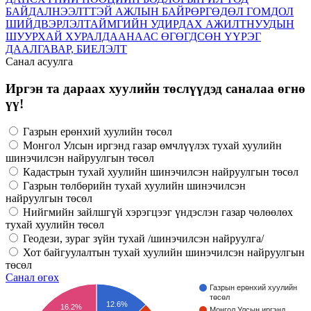
БАЙДАЛ
НЭЭЛТТЭЙ АЖЛЫН БАЙР
ӨРГӨДӨЛ ГОМДОЛ
ШИЙДВЭРЛЭЛТ
АЙМГИЙН УДИРДАХ АЖИЛТНУУДЫН
ШУУРХАЙ ХУРАЛДААНААС ӨГӨГДСӨН ҮҮРЭГ
ДААЛГАВАР, БИЕЛЭЛТ
Санал асуулга
Иргэн та дараах хуулийн төслүүдэд саналаа өгнө
үү!
Газрын ерөнхий хуулийн төсөл
Монгол Улсын иргэнд газар өмчлүүлэх тухай хуулийн
шинэчилсэн найруулгын төсөл
Кадастрын тухай хуулийн шинэчилсэн найруулгын төсөл
Газрын төлбөрийн тухай хуулийн шинэчилсэн
найруулгын төсөл
Нийгмийн зайлшгүй хэрэгцээг үндэслэн газар чөлөөлөх
тухай хуулийн төсөл
Геодези, зураг зүйн тухай /шинэчилсэн найруулга/
Хот байгуулалтын тухай хуулийн шинэчилсэн найруулгын
төсөл
Санал өгөх
Газрын ерөнхий хуулийн
төсөл
12.6%
16.2%
Монгол Улсын иргэнд