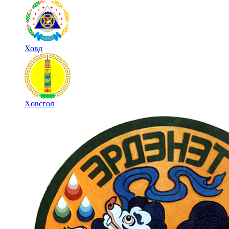
Ховд
Хөвсгөл