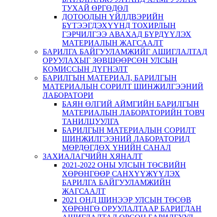
ТУХАЙ ӨРГӨДӨЛ
ДОТООДЫН ҮЙЛДВЭРИЙН
БҮТЭЭГДЭХҮҮНД ТОХИРЛЫН
ГЭРЧИЛГЭЭ АВАХАД БҮРДҮҮЛЭХ
МАТЕРИАЛЫН ЖАГСААЛТ
БАРИЛГА БАЙГУУЛАМЖИЙГ АШИГЛАЛТАД
ОРУУЛАХЫГ ЗӨВШӨӨРСӨН УЛСЫН
КОМИССЫН ДҮГНЭЛТ
БАРИЛГЫН МАТЕРИАЛ, БАРИЛГЫН
МАТЕРИАЛЫН СОРИЛТ ШИНЖИЛГЭЭНИЙ
ЛАБОРАТОРИ
БАЯН ӨЛГИЙ АЙМГИЙН БАРИЛГЫН
МАТЕРИАЛЫН ЛАБОРАТОРИЙН ТОВЧ
ТАНИЛЦУУЛГА
БАРИЛГЫН МАТЕРИАЛЫН СОРИЛТ
ШИНЖИЛГЭЭНИЙ ЛАБОРАТОРИД
МӨРДӨГДӨХ ҮНИЙН САНАЛ
ЗАХИАЛАГЧИЙН ХЯНАЛТ
2021-2022 ОНЫ УЛСЫН ТӨСВИЙН
ХӨРӨНГӨӨР САНХҮҮЖҮҮЛЭХ
БАРИЛГА БАЙГУУЛАМЖИЙН
ЖАГСААЛТ
2021 ОНД ШИНЭЭР УЛСЫН ТӨСӨВ
ХӨРӨНГӨ ОРУУЛАЛТААР БАРИГДАН