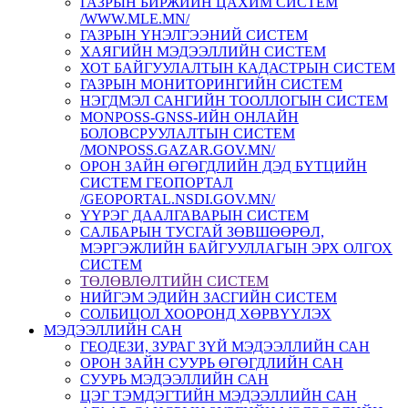
ГАЗРЫН БИРЖИЙН ЦАХИМ СИСТЕМ
/WWW.MLE.MN/
ГАЗРЫН ҮНЭЛГЭЭНИЙ СИСТЕМ
ХАЯГИЙН МЭДЭЭЛЛИЙН СИСТЕМ
ХОТ БАЙГУУЛАЛТЫН КАДАСТРЫН СИСТЕМ
ГАЗРЫН МОНИТОРИНГИЙН СИСТЕМ
НЭГДМЭЛ САНГИЙН ТООЛЛОГЫН СИСТЕМ
MONPOSS-GNSS-ИЙН ОНЛАЙН
БОЛОВСРУУЛАЛТЫН СИСТЕМ
/MONPOSS.GAZAR.GOV.MN/
ОРОН ЗАЙН ӨГӨГДЛИЙН ДЭД БҮТЦИЙН
СИСТЕМ ГЕОПОРТАЛ
/GEOPORTAL.NSDI.GOV.MN/
ҮҮРЭГ ДААЛГАВАРЫН СИСТЕМ
CАЛБАРЫН ТУСГАЙ ЗӨВШӨӨРӨЛ,
МЭРГЭЖЛИЙН БАЙГУУЛЛАГЫН ЭРХ ОЛГОХ
СИСТЕМ
ТӨЛӨВЛӨЛТИЙН СИСТЕМ
НИЙГЭМ ЭДИЙН ЗАСГИЙН СИСТЕМ
СОЛБИЦОЛ ХООРОНД ХӨРВҮҮЛЭХ
МЭДЭЭЛЛИЙН САН
ГЕОДЕЗИ, ЗУРАГ ЗҮЙ МЭДЭЭЛЛИЙН САН
ОРОН ЗАЙН СУУРЬ ӨГӨГДЛИЙН САН
СУУРЬ МЭДЭЭЛЛИЙН САН
ЦЭГ ТЭМДЭГТИЙН МЭДЭЭЛЛИЙН САН