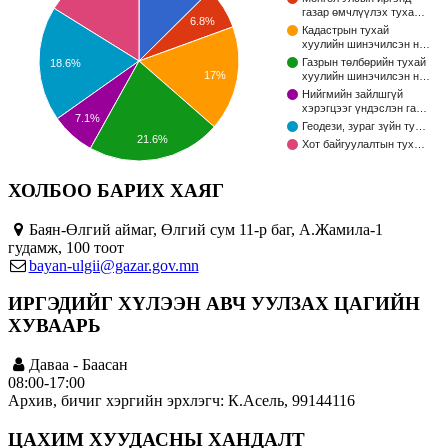
газар өмчлүүлэх туха…
6.8%
Кадастрын тухай
хуулийн шинэчилсэн н…
Газрын төлбөрийн тухай
18.6%
17%
хуулийн шинэчилсэн н…
Нийгмийн зайлшгүй
хэрэгцээг үндэслэн га…
7.1%
Геодези, зураг зүйн ту…
21.6%
Хот байгуулалтын тух…
ХОЛБОО БАРИХ ХАЯГ
Баян-Өлгий аймаг, Өлгий сум 11-р баг, А.Жамила-1
гудамж, 100 тоот
bayan-ulgii@gazar.gov.mn
ИРГЭДИЙГ ХҮЛЭЭН АВЧ УУЛЗАХ ЦАГИЙН
ХУВААРЬ
Даваа - Баасан
08:00-17:00
Архив, бичиг хэргийн эрхлэгч: К.Асель, 99144116
ЦАХИМ ХУУДАСНЫ ХАНДАЛТ