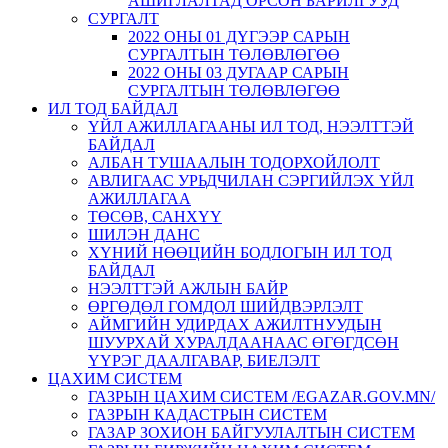
АШИГЛАЛТАД ОРСОН БАРИЛГУУД
СУРГАЛТ
2022 ОНЫ 01 ДҮГЭЭР САРЫН
СУРГАЛТЫН ТӨЛӨВЛӨГӨӨ
2022 ОНЫ 03 ДУГААР САРЫН
СУРГАЛТЫН ТӨЛӨВЛӨГӨӨ
ИЛ ТОД БАЙДАЛ
ҮЙЛ АЖИЛЛАГААНЫ ИЛ ТОД, НЭЭЛТТЭЙ
БАЙДАЛ
АЛБАН ТУШААЛЫН ТОДОРХОЙЛОЛТ
АВЛИГААС УРЬДЧИЛАН СЭРГИЙЛЭХ ҮЙЛ
АЖИЛЛАГАА
ТӨСӨВ, САНХҮҮ
ШИЛЭН ДАНС
ХҮНИЙ НӨӨЦИЙН БОДЛОГЫН ИЛ ТОД
БАЙДАЛ
НЭЭЛТТЭЙ АЖЛЫН БАЙР
ӨРГӨДӨЛ ГОМДОЛ ШИЙДВЭРЛЭЛТ
АЙМГИЙН УДИРДАХ АЖИЛТНУУДЫН
ШУУРХАЙ ХУРАЛДААНААС ӨГӨГДСӨН
ҮҮРЭГ ДААЛГАВАР, БИЕЛЭЛТ
ЦАХИМ СИСТЕМ
ГАЗРЫН ЦАХИМ СИСТЕМ /EGAZAR.GOV.MN/
ГАЗРЫН КАДАСТРЫН СИСТЕМ
ГАЗАР ЗОХИОН БАЙГУУЛАЛТЫН СИСТЕМ