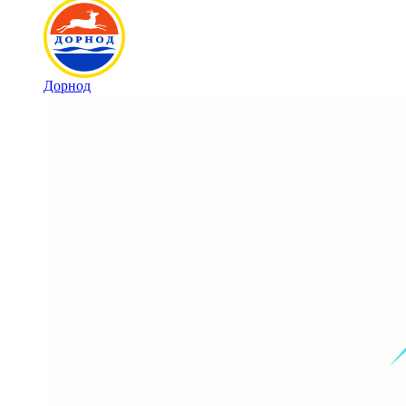
Дорнод