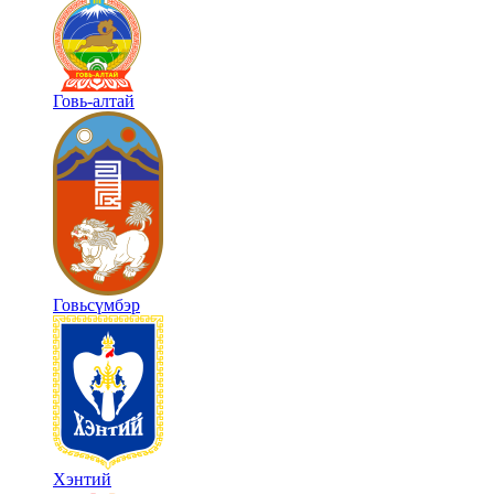
Говь-алтай
Говьсүмбэр
Хэнтий