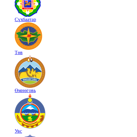
Сүхбаатар
Төв
Өмнөговь
Увс