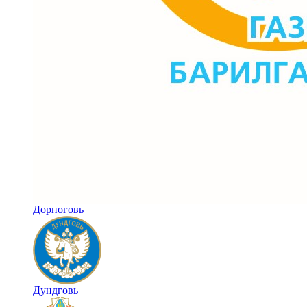
Дорноговь
Дундговь