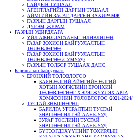
САЙДЫН ТУШААЛ
АГЕНТЛАГИЙН ДАРГЫН ТУШААЛ
АЙМГИЙН ЗАСАГ ДАРГЫН ЗАХИРАМЖ
ГАЗРЫН ДАРГЫН ТУШААЛ
ДҮРЭМ, ЖУРАМ
ГАЗРЫН УДИРДЛАГА
ҮЙЛ АЖИЛЛАГААНЫ ТӨЛӨВЛӨГӨӨ
ГАЗАР ЗОХИОН БАЙГУУЛАЛТЫН
ТӨЛӨВЛӨГӨӨ
ГАЗАР ЗОХИОН БАЙГУУЛАЛТЫН
ТӨЛӨВЛӨГӨӨ /СУМУУД/
ГАЗРЫН ТӨЛБӨР ТУШААХ ДАНС
Барилга хот байгуулалт
ЕРӨНХИЙ ТӨЛӨВЛӨГӨӨ
БАЯН-ӨЛГИЙ АЙМГИЙН ӨЛГИЙ
ХОТЫН ХӨГЖЛИЙН ЕРӨНХИЙ
ТӨЛӨВЛӨГӨӨГ ХЭРЭГЖҮҮЛЭХ АРГА
ХЭМЖЭЭНИЙ ТӨЛӨВЛӨГӨӨ /2021-2024/
ТУСГАЙ ЗӨВШӨӨРӨЛ
БАРИЛГА УГСРАЛТЫН ТУСГАЙ
ЗӨВШӨӨРӨЛТЭЙ ААНБ-УУД
ЗУРАГ ТӨСЛИЙН ТУСГАЙ
ЗӨВШӨӨРӨЛТЭЙ ААНБ-УУД
БҮТЭЭГДЭХҮҮНИЙГ ТОХИРЛЫН
БАТАЛГААЖУУЛТАНД ХАМРУУЛАХ