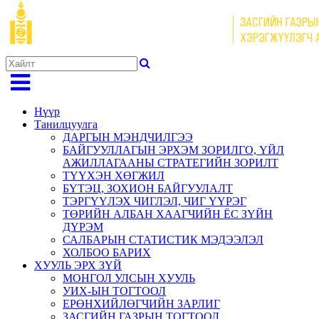
Нүүр
Танилцуулга
ДАРГЫН МЭНДЧИЛГЭЭ
БАЙГУУЛЛАГЫН ЭРХЭМ ЗОРИЛГО, ҮЙЛ
АЖИЛЛАГААНЫ СТРАТЕГИЙН ЗОРИЛТ
ТҮҮХЭН ХӨГЖИЛ
БҮТЭЦ, ЗОХИОН БАЙГУУЛАЛТ
ТЭРГҮҮЛЭХ ЧИГЛЭЛ, ЧИГ ҮҮРЭГ
ТӨРИЙН АЛБАН ХААГЧИЙН ЁС ЗҮЙН
ДҮРЭМ
САЛБАРЫН СТАТИСТИК МЭДЭЭЛЭЛ
ХОЛБОО БАРИХ
ХУУЛЬ ЭРХ ЗҮЙ
МОНГОЛ УЛСЫН ХУУЛЬ
УИХ-ЫН ТОГТООЛ
ЕРӨНХИЙЛӨГЧИЙН ЗАРЛИГ
ЗАСГИЙН ГАЗРЫН ТОГТООЛ