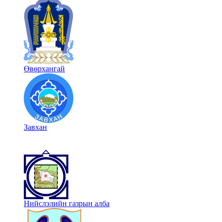
Өвөрхангай
Завхан
Нийслэлийн газрын алба