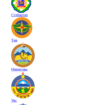
Сүхбаатар
Төв
Өмнөговь
Увс