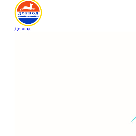
Дорнод