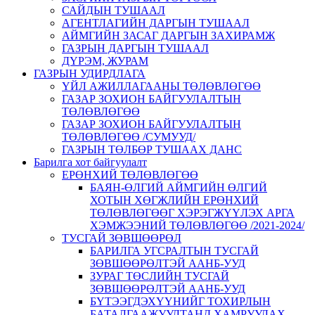
САЙДЫН ТУШААЛ
АГЕНТЛАГИЙН ДАРГЫН ТУШААЛ
АЙМГИЙН ЗАСАГ ДАРГЫН ЗАХИРАМЖ
ГАЗРЫН ДАРГЫН ТУШААЛ
ДҮРЭМ, ЖУРАМ
ГАЗРЫН УДИРДЛАГА
ҮЙЛ АЖИЛЛАГААНЫ ТӨЛӨВЛӨГӨӨ
ГАЗАР ЗОХИОН БАЙГУУЛАЛТЫН
ТӨЛӨВЛӨГӨӨ
ГАЗАР ЗОХИОН БАЙГУУЛАЛТЫН
ТӨЛӨВЛӨГӨӨ /СУМУУД/
ГАЗРЫН ТӨЛБӨР ТУШААХ ДАНС
Барилга хот байгуулалт
ЕРӨНХИЙ ТӨЛӨВЛӨГӨӨ
БАЯН-ӨЛГИЙ АЙМГИЙН ӨЛГИЙ
ХОТЫН ХӨГЖЛИЙН ЕРӨНХИЙ
ТӨЛӨВЛӨГӨӨГ ХЭРЭГЖҮҮЛЭХ АРГА
ХЭМЖЭЭНИЙ ТӨЛӨВЛӨГӨӨ /2021-2024/
ТУСГАЙ ЗӨВШӨӨРӨЛ
БАРИЛГА УГСРАЛТЫН ТУСГАЙ
ЗӨВШӨӨРӨЛТЭЙ ААНБ-УУД
ЗУРАГ ТӨСЛИЙН ТУСГАЙ
ЗӨВШӨӨРӨЛТЭЙ ААНБ-УУД
БҮТЭЭГДЭХҮҮНИЙГ ТОХИРЛЫН
БАТАЛГААЖУУЛТАНД ХАМРУУЛАХ