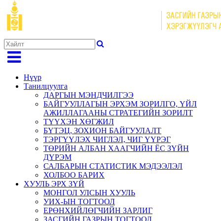
Нүүр
Танилцуулга
ДАРГЫН МЭНДЧИЛГЭЭ
БАЙГУУЛЛАГЫН ЭРХЭМ ЗОРИЛГО, ҮЙЛ
АЖИЛЛАГААНЫ СТРАТЕГИЙН ЗОРИЛТ
ТҮҮХЭН ХӨГЖИЛ
БҮТЭЦ, ЗОХИОН БАЙГУУЛАЛТ
ТЭРГҮҮЛЭХ ЧИГЛЭЛ, ЧИГ ҮҮРЭГ
ТӨРИЙН АЛБАН ХААГЧИЙН ЁС ЗҮЙН
ДҮРЭМ
САЛБАРЫН СТАТИСТИК МЭДЭЭЛЭЛ
ХОЛБОО БАРИХ
ХУУЛЬ ЭРХ ЗҮЙ
МОНГОЛ УЛСЫН ХУУЛЬ
УИХ-ЫН ТОГТООЛ
ЕРӨНХИЙЛӨГЧИЙН ЗАРЛИГ
ЗАСГИЙН ГАЗРЫН ТОГТООЛ