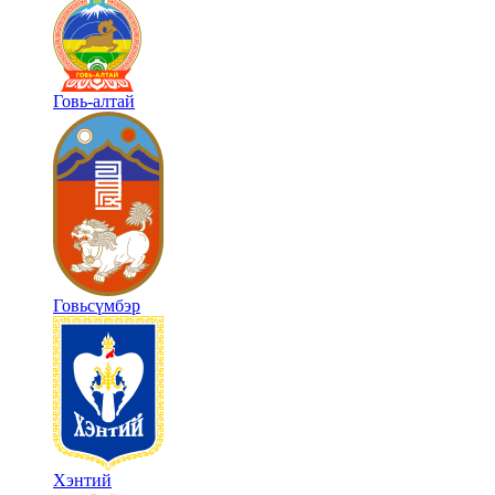
Говь-алтай
Говьсүмбэр
Хэнтий