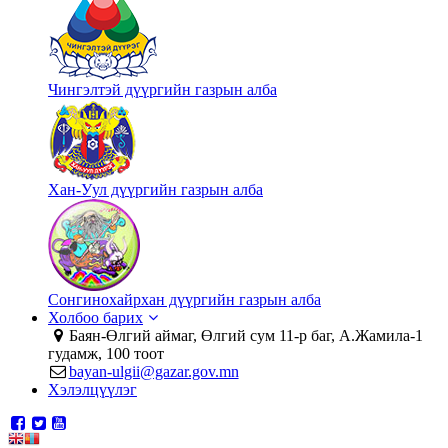
Чингэлтэй дүүргийн газрын алба
Хан-Уул дүүргийн газрын алба
Сонгинохайрхан дүүргийн газрын алба
Холбоо барих
Баян-Өлгий аймаг, Өлгий сум 11-р баг, А.Жамила-1
гудамж, 100 тоот
bayan-ulgii@gazar.gov.mn
Хэлэлцүүлэг