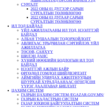
АШИГЛАЛТАД ОРСОН БАРИЛГУУД
СУРГАЛТ
2022 ОНЫ 01 ДҮГЭЭР САРЫН
СУРГАЛТЫН ТӨЛӨВЛӨГӨӨ
2022 ОНЫ 03 ДУГААР САРЫН
СУРГАЛТЫН ТӨЛӨВЛӨГӨӨ
ИЛ ТОД БАЙДАЛ
ҮЙЛ АЖИЛЛАГААНЫ ИЛ ТОД, НЭЭЛТТЭЙ
БАЙДАЛ
АЛБАН ТУШААЛЫН ТОДОРХОЙЛОЛТ
АВЛИГААС УРЬДЧИЛАН СЭРГИЙЛЭХ ҮЙЛ
АЖИЛЛАГАА
ТӨСӨВ, САНХҮҮ
ШИЛЭН ДАНС
ХҮНИЙ НӨӨЦИЙН БОДЛОГЫН ИЛ ТОД
БАЙДАЛ
НЭЭЛТТЭЙ АЖЛЫН БАЙР
ӨРГӨДӨЛ ГОМДОЛ ШИЙДВЭРЛЭЛТ
АЙМГИЙН УДИРДАХ АЖИЛТНУУДЫН
ШУУРХАЙ ХУРАЛДААНААС ӨГӨГДСӨН
ҮҮРЭГ ДААЛГАВАР, БИЕЛЭЛТ
ЦАХИМ СИСТЕМ
ГАЗРЫН ЦАХИМ СИСТЕМ /EGAZAR.GOV.MN/
ГАЗРЫН КАДАСТРЫН СИСТЕМ
ГАЗАР ЗОХИОН БАЙГУУЛАЛТЫН СИСТЕМ