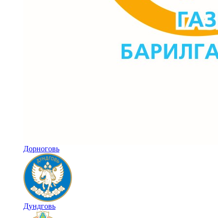
Дорноговь
Дундговь