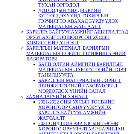
ТУХАЙ ӨРГӨДӨЛ
ДОТООДЫН ҮЙЛДВЭРИЙН
БҮТЭЭГДЭХҮҮНД ТОХИРЛЫН
ГЭРЧИЛГЭЭ АВАХАД БҮРДҮҮЛЭХ
МАТЕРИАЛЫН ЖАГСААЛТ
БАРИЛГА БАЙГУУЛАМЖИЙГ АШИГЛАЛТАД
ОРУУЛАХЫГ ЗӨВШӨӨРСӨН УЛСЫН
КОМИССЫН ДҮГНЭЛТ
БАРИЛГЫН МАТЕРИАЛ, БАРИЛГЫН
МАТЕРИАЛЫН СОРИЛТ ШИНЖИЛГЭЭНИЙ
ЛАБОРАТОРИ
БАЯН ӨЛГИЙ АЙМГИЙН БАРИЛГЫН
МАТЕРИАЛЫН ЛАБОРАТОРИЙН ТОВЧ
ТАНИЛЦУУЛГА
БАРИЛГЫН МАТЕРИАЛЫН СОРИЛТ
ШИНЖИЛГЭЭНИЙ ЛАБОРАТОРИД
МӨРДӨГДӨХ ҮНИЙН САНАЛ
ЗАХИАЛАГЧИЙН ХЯНАЛТ
2021-2022 ОНЫ УЛСЫН ТӨСВИЙН
ХӨРӨНГӨӨР САНХҮҮЖҮҮЛЭХ
БАРИЛГА БАЙГУУЛАМЖИЙН
ЖАГСААЛТ
2021 ОНД ШИНЭЭР УЛСЫН ТӨСӨВ
ХӨРӨНГӨ ОРУУЛАЛТААР БАРИГДАН