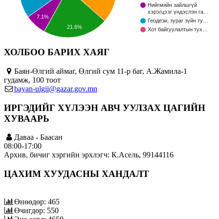
Нийгмийн зайлшгүй
хэрэгцээг үндэслэн га…
7.1%
Геодези, зураг зүйн ту…
21.6%
Хот байгуулалтын тух…
ХОЛБОО БАРИХ ХАЯГ
Баян-Өлгий аймаг, Өлгий сум 11-р баг, А.Жамила-1
гудамж, 100 тоот
bayan-ulgii@gazar.gov.mn
ИРГЭДИЙГ ХҮЛЭЭН АВЧ УУЛЗАХ ЦАГИЙН
ХУВААРЬ
Даваа - Баасан
08:00-17:00
Архив, бичиг хэргийн эрхлэгч: К.Асель, 99144116
ЦАХИМ ХУУДАСНЫ ХАНДАЛТ
Өнөөдөр: 465
Өчигдөр: 550