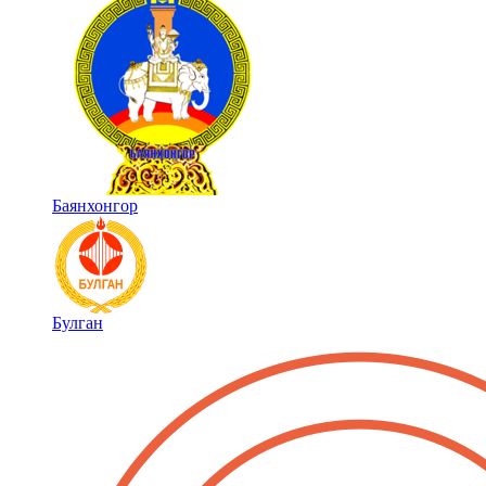
Баянхонгор
Булган