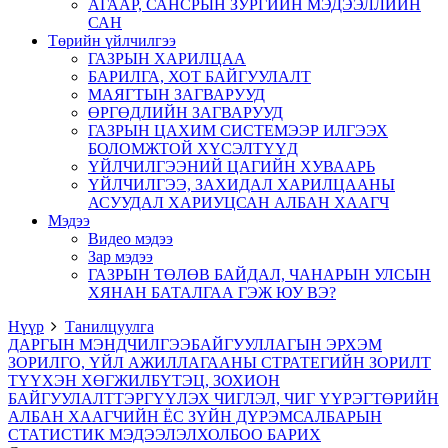
АГААР, САНСРЫН ЗУРГИЙН МЭДЭЭЛЛИЙН
САН
Төрийн үйлчилгээ
ГАЗРЫН ХАРИЛЦАА
БАРИЛГА, ХОТ БАЙГУУЛАЛТ
МАЯГТЫН ЗАГВАРУУД
ӨРГӨДЛИЙН ЗАГВАРУУД
ГАЗРЫН ЦАХИМ СИСТЕМЭЭР ИЛГЭЭХ
БОЛОМЖТОЙ ХҮСЭЛТҮҮД
ҮЙЛЧИЛГЭЭНИЙ ЦАГИЙН ХУВААРЬ
ҮЙЛЧИЛГЭЭ, ЗАХИДАЛ ХАРИЛЦААНЫ
АСУУДАЛ ХАРИУЦСАН АЛБАН ХААГЧ
Мэдээ
Видео мэдээ
Зар мэдээ
ГАЗРЫН ТӨЛӨВ БАЙДАЛ, ЧАНАРЫН УЛСЫН
ХЯНАН БАТАЛГАА ГЭЖ ЮУ ВЭ?
Нүүр
Танилцуулга
ДАРГЫН МЭНДЧИЛГЭЭ
БАЙГУУЛЛАГЫН ЭРХЭМ
ЗОРИЛГО, ҮЙЛ АЖИЛЛАГААНЫ СТРАТЕГИЙН ЗОРИЛТ
ТҮҮХЭН ХӨГЖИЛ
БҮТЭЦ, ЗОХИОН
БАЙГУУЛАЛТ
ТЭРГҮҮЛЭХ ЧИГЛЭЛ, ЧИГ ҮҮРЭГ
ТӨРИЙН
АЛБАН ХААГЧИЙН ЁС ЗҮЙН ДҮРЭМ
САЛБАРЫН
СТАТИСТИК МЭДЭЭЛЭЛ
ХОЛБОО БАРИХ