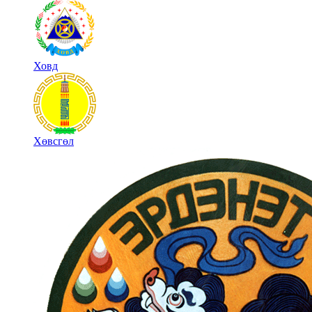
Ховд
Хөвсгөл