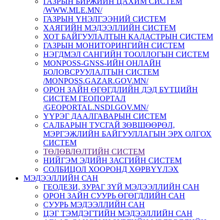
ГАЗРЫН БИРЖИЙН ЦАХИМ СИСТЕМ
/WWW.MLE.MN/
ГАЗРЫН ҮНЭЛГЭЭНИЙ СИСТЕМ
ХАЯГИЙН МЭДЭЭЛЛИЙН СИСТЕМ
ХОТ БАЙГУУЛАЛТЫН КАДАСТРЫН СИСТЕМ
ГАЗРЫН МОНИТОРИНГИЙН СИСТЕМ
НЭГДМЭЛ САНГИЙН ТООЛЛОГЫН СИСТЕМ
MONPOSS-GNSS-ИЙН ОНЛАЙН
БОЛОВСРУУЛАЛТЫН СИСТЕМ
/MONPOSS.GAZAR.GOV.MN/
ОРОН ЗАЙН ӨГӨГДЛИЙН ДЭД БҮТЦИЙН
СИСТЕМ ГЕОПОРТАЛ
/GEOPORTAL.NSDI.GOV.MN/
ҮҮРЭГ ДААЛГАВАРЫН СИСТЕМ
CАЛБАРЫН ТУСГАЙ ЗӨВШӨӨРӨЛ,
МЭРГЭЖЛИЙН БАЙГУУЛЛАГЫН ЭРХ ОЛГОХ
СИСТЕМ
ТӨЛӨВЛӨЛТИЙН СИСТЕМ
НИЙГЭМ ЭДИЙН ЗАСГИЙН СИСТЕМ
СОЛБИЦОЛ ХООРОНД ХӨРВҮҮЛЭХ
МЭДЭЭЛЛИЙН САН
ГЕОДЕЗИ, ЗУРАГ ЗҮЙ МЭДЭЭЛЛИЙН САН
ОРОН ЗАЙН СУУРЬ ӨГӨГДЛИЙН САН
СУУРЬ МЭДЭЭЛЛИЙН САН
ЦЭГ ТЭМДЭГТИЙН МЭДЭЭЛЛИЙН САН