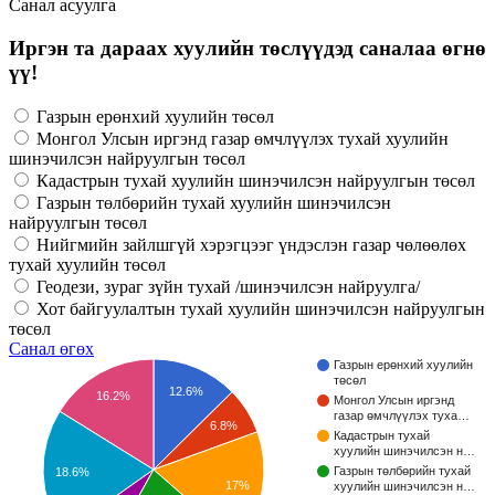
Санал асуулга
Иргэн та дараах хуулийн төслүүдэд саналаа өгнө
үү!
Газрын ерөнхий хуулийн төсөл
Монгол Улсын иргэнд газар өмчлүүлэх тухай хуулийн
шинэчилсэн найруулгын төсөл
Кадастрын тухай хуулийн шинэчилсэн найруулгын төсөл
Газрын төлбөрийн тухай хуулийн шинэчилсэн
найруулгын төсөл
Нийгмийн зайлшгүй хэрэгцээг үндэслэн газар чөлөөлөх
тухай хуулийн төсөл
Геодези, зураг зүйн тухай /шинэчилсэн найруулга/
Хот байгуулалтын тухай хуулийн шинэчилсэн найруулгын
төсөл
Санал өгөх
Газрын ерөнхий хуулийн
төсөл
12.6%
16.2%
Монгол Улсын иргэнд
газар өмчлүүлэх туха…
6.8%
Кадастрын тухай
хуулийн шинэчилсэн н…
Газрын төлбөрийн тухай
18.6%
17%
хуулийн шинэчилсэн н…