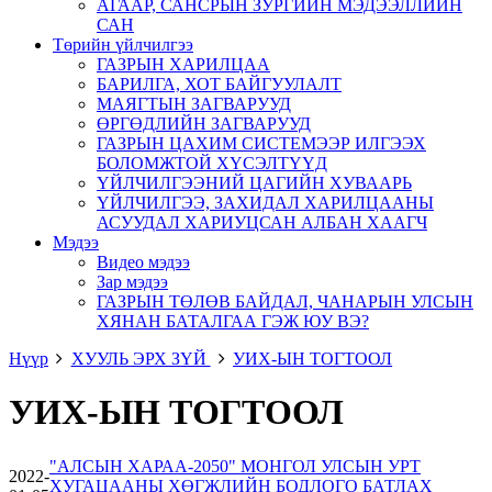
АГААР, САНСРЫН ЗУРГИЙН МЭДЭЭЛЛИЙН
САН
Төрийн үйлчилгээ
ГАЗРЫН ХАРИЛЦАА
БАРИЛГА, ХОТ БАЙГУУЛАЛТ
МАЯГТЫН ЗАГВАРУУД
ӨРГӨДЛИЙН ЗАГВАРУУД
ГАЗРЫН ЦАХИМ СИСТЕМЭЭР ИЛГЭЭХ
БОЛОМЖТОЙ ХҮСЭЛТҮҮД
ҮЙЛЧИЛГЭЭНИЙ ЦАГИЙН ХУВААРЬ
ҮЙЛЧИЛГЭЭ, ЗАХИДАЛ ХАРИЛЦААНЫ
АСУУДАЛ ХАРИУЦСАН АЛБАН ХААГЧ
Мэдээ
Видео мэдээ
Зар мэдээ
ГАЗРЫН ТӨЛӨВ БАЙДАЛ, ЧАНАРЫН УЛСЫН
ХЯНАН БАТАЛГАА ГЭЖ ЮУ ВЭ?
Нүүр
ХУУЛЬ ЭРХ ЗҮЙ
УИХ-ЫН ТОГТООЛ
УИХ-ЫН ТОГТООЛ
"АЛСЫН ХАРАА-2050" МОНГОЛ УЛСЫН УРТ
2022-
ХУГАЦААНЫ ХӨГЖЛИЙН БОДЛОГО БАТЛАХ