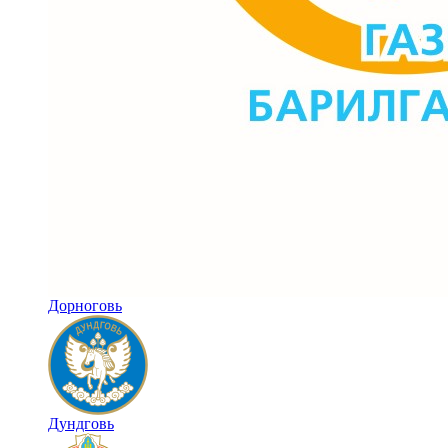
Дорноговь
Дундговь