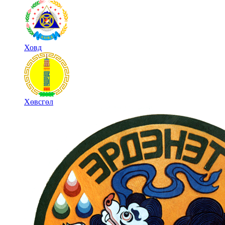
Ховд
Хөвсгөл