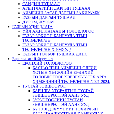
САЙДЫН ТУШААЛ
АГЕНТЛАГИЙН ДАРГЫН ТУШААЛ
АЙМГИЙН ЗАСАГ ДАРГЫН ЗАХИРАМЖ
ГАЗРЫН ДАРГЫН ТУШААЛ
ДҮРЭМ, ЖУРАМ
ГАЗРЫН УДИРДЛАГА
ҮЙЛ АЖИЛЛАГААНЫ ТӨЛӨВЛӨГӨӨ
ГАЗАР ЗОХИОН БАЙГУУЛАЛТЫН
ТӨЛӨВЛӨГӨӨ
ГАЗАР ЗОХИОН БАЙГУУЛАЛТЫН
ТӨЛӨВЛӨГӨӨ /СУМУУД/
ГАЗРЫН ТӨЛБӨР ТУШААХ ДАНС
Барилга хот байгуулалт
ЕРӨНХИЙ ТӨЛӨВЛӨГӨӨ
БАЯН-ӨЛГИЙ АЙМГИЙН ӨЛГИЙ
ХОТЫН ХӨГЖЛИЙН ЕРӨНХИЙ
ТӨЛӨВЛӨГӨӨГ ХЭРЭГЖҮҮЛЭХ АРГА
ХЭМЖЭЭНИЙ ТӨЛӨВЛӨГӨӨ /2021-2024/
ТУСГАЙ ЗӨВШӨӨРӨЛ
БАРИЛГА УГСРАЛТЫН ТУСГАЙ
ЗӨВШӨӨРӨЛТЭЙ ААНБ-УУД
ЗУРАГ ТӨСЛИЙН ТУСГАЙ
ЗӨВШӨӨРӨЛТЭЙ ААНБ-УУД
БҮТЭЭГДЭХҮҮНИЙГ ТОХИРЛЫН
БАТАЛГААЖУУЛТАНД ХАМРУУЛАХ