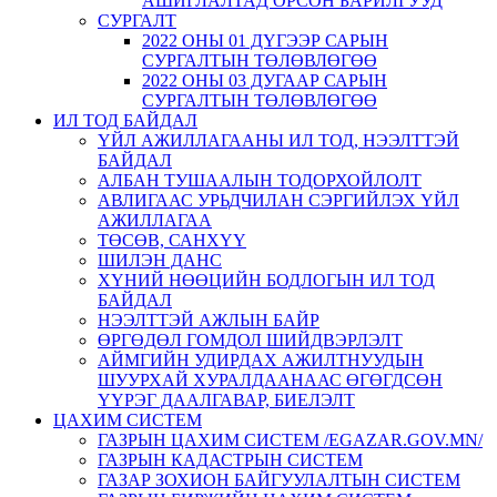
АШИГЛАЛТАД ОРСОН БАРИЛГУУД
СУРГАЛТ
2022 ОНЫ 01 ДҮГЭЭР САРЫН
СУРГАЛТЫН ТӨЛӨВЛӨГӨӨ
2022 ОНЫ 03 ДУГААР САРЫН
СУРГАЛТЫН ТӨЛӨВЛӨГӨӨ
ИЛ ТОД БАЙДАЛ
ҮЙЛ АЖИЛЛАГААНЫ ИЛ ТОД, НЭЭЛТТЭЙ
БАЙДАЛ
АЛБАН ТУШААЛЫН ТОДОРХОЙЛОЛТ
АВЛИГААС УРЬДЧИЛАН СЭРГИЙЛЭХ ҮЙЛ
АЖИЛЛАГАА
ТӨСӨВ, САНХҮҮ
ШИЛЭН ДАНС
ХҮНИЙ НӨӨЦИЙН БОДЛОГЫН ИЛ ТОД
БАЙДАЛ
НЭЭЛТТЭЙ АЖЛЫН БАЙР
ӨРГӨДӨЛ ГОМДОЛ ШИЙДВЭРЛЭЛТ
АЙМГИЙН УДИРДАХ АЖИЛТНУУДЫН
ШУУРХАЙ ХУРАЛДААНААС ӨГӨГДСӨН
ҮҮРЭГ ДААЛГАВАР, БИЕЛЭЛТ
ЦАХИМ СИСТЕМ
ГАЗРЫН ЦАХИМ СИСТЕМ /EGAZAR.GOV.MN/
ГАЗРЫН КАДАСТРЫН СИСТЕМ
ГАЗАР ЗОХИОН БАЙГУУЛАЛТЫН СИСТЕМ