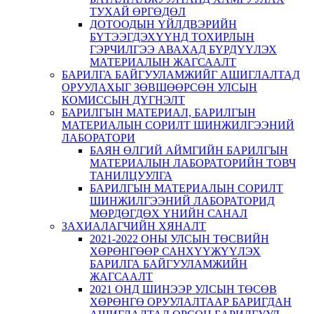
ТУХАЙ ӨРГӨДӨЛ
ДОТООДЫН ҮЙЛДВЭРИЙН
БҮТЭЭГДЭХҮҮНД ТОХИРЛЫН
ГЭРЧИЛГЭЭ АВАХАД БҮРДҮҮЛЭХ
МАТЕРИАЛЫН ЖАГСААЛТ
БАРИЛГА БАЙГУУЛАМЖИЙГ АШИГЛАЛТАД
ОРУУЛАХЫГ ЗӨВШӨӨРСӨН УЛСЫН
КОМИССЫН ДҮГНЭЛТ
БАРИЛГЫН МАТЕРИАЛ, БАРИЛГЫН
МАТЕРИАЛЫН СОРИЛТ ШИНЖИЛГЭЭНИЙ
ЛАБОРАТОРИ
БАЯН ӨЛГИЙ АЙМГИЙН БАРИЛГЫН
МАТЕРИАЛЫН ЛАБОРАТОРИЙН ТОВЧ
ТАНИЛЦУУЛГА
БАРИЛГЫН МАТЕРИАЛЫН СОРИЛТ
ШИНЖИЛГЭЭНИЙ ЛАБОРАТОРИД
МӨРДӨГДӨХ ҮНИЙН САНАЛ
ЗАХИАЛАГЧИЙН ХЯНАЛТ
2021-2022 ОНЫ УЛСЫН ТӨСВИЙН
ХӨРӨНГӨӨР САНХҮҮЖҮҮЛЭХ
БАРИЛГА БАЙГУУЛАМЖИЙН
ЖАГСААЛТ
2021 ОНД ШИНЭЭР УЛСЫН ТӨСӨВ
ХӨРӨНГӨ ОРУУЛАЛТААР БАРИГДАН