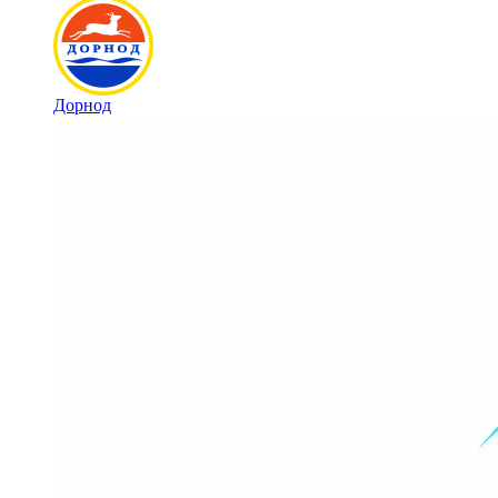
Дорнод