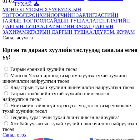
01-05
ТУХАЙ
МОНГОЛ УЛСЫН ХУУЛЬ
УИХ-ЫН
ТОГТООЛ
ЕРӨНХИЙЛӨГЧИЙН ЗАРЛИГ
ЗАСГИЙН
ГАЗРЫН ТОГТООЛ
САЙДЫН ТУШААЛ
АГЕНТЛАГИЙН
ДАРГЫН ТУШААЛ
АЙМГИЙН ЗАСАГ ДАРГЫН
ЗАХИРАМЖ
ГАЗРЫН ДАРГЫН ТУШААЛ
ДҮРЭМ, ЖУРАМ
Санал асуулга
Иргэн та дараах хуулийн төслүүдэд саналаа өгнө
үү!
Газрын ерөнхий хуулийн төсөл
Монгол Улсын иргэнд газар өмчлүүлэх тухай хуулийн
шинэчилсэн найруулгын төсөл
Кадастрын тухай хуулийн шинэчилсэн найруулгын төсөл
Газрын төлбөрийн тухай хуулийн шинэчилсэн
найруулгын төсөл
Нийгмийн зайлшгүй хэрэгцээг үндэслэн газар чөлөөлөх
тухай хуулийн төсөл
Геодези, зураг зүйн тухай /шинэчилсэн найруулга/
Хот байгуулалтын тухай хуулийн шинэчилсэн найруулгын
төсөл
Санал өгөх
Газрын ерөнхий хуулийн