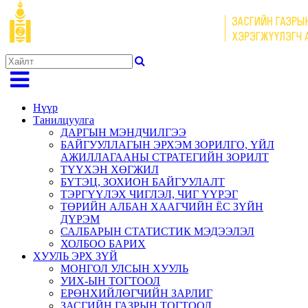
Нүүр
Танилцуулга
ДАРГЫН МЭНДЧИЛГЭЭ
БАЙГУУЛЛАГЫН ЭРХЭМ ЗОРИЛГО, ҮЙЛ
АЖИЛЛАГААНЫ СТРАТЕГИЙН ЗОРИЛТ
ТҮҮХЭН ХӨГЖИЛ
БҮТЭЦ, ЗОХИОН БАЙГУУЛАЛТ
ТЭРГҮҮЛЭХ ЧИГЛЭЛ, ЧИГ ҮҮРЭГ
ТӨРИЙН АЛБАН ХААГЧИЙН ЁС ЗҮЙН
ДҮРЭМ
САЛБАРЫН СТАТИСТИК МЭДЭЭЛЭЛ
ХОЛБОО БАРИХ
ХУУЛЬ ЭРХ ЗҮЙ
МОНГОЛ УЛСЫН ХУУЛЬ
УИХ-ЫН ТОГТООЛ
ЕРӨНХИЙЛӨГЧИЙН ЗАРЛИГ
ЗАСГИЙН ГАЗРЫН ТОГТООЛ