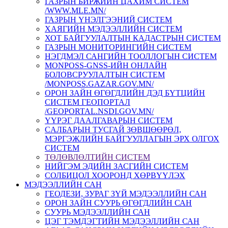
ГАЗРЫН БИРЖИЙН ЦАХИМ СИСТЕМ
/WWW.MLE.MN/
ГАЗРЫН ҮНЭЛГЭЭНИЙ СИСТЕМ
ХАЯГИЙН МЭДЭЭЛЛИЙН СИСТЕМ
ХОТ БАЙГУУЛАЛТЫН КАДАСТРЫН СИСТЕМ
ГАЗРЫН МОНИТОРИНГИЙН СИСТЕМ
НЭГДМЭЛ САНГИЙН ТООЛЛОГЫН СИСТЕМ
MONPOSS-GNSS-ИЙН ОНЛАЙН
БОЛОВСРУУЛАЛТЫН СИСТЕМ
/MONPOSS.GAZAR.GOV.MN/
ОРОН ЗАЙН ӨГӨГДЛИЙН ДЭД БҮТЦИЙН
СИСТЕМ ГЕОПОРТАЛ
/GEOPORTAL.NSDI.GOV.MN/
ҮҮРЭГ ДААЛГАВАРЫН СИСТЕМ
CАЛБАРЫН ТУСГАЙ ЗӨВШӨӨРӨЛ,
МЭРГЭЖЛИЙН БАЙГУУЛЛАГЫН ЭРХ ОЛГОХ
СИСТЕМ
ТӨЛӨВЛӨЛТИЙН СИСТЕМ
НИЙГЭМ ЭДИЙН ЗАСГИЙН СИСТЕМ
СОЛБИЦОЛ ХООРОНД ХӨРВҮҮЛЭХ
МЭДЭЭЛЛИЙН САН
ГЕОДЕЗИ, ЗУРАГ ЗҮЙ МЭДЭЭЛЛИЙН САН
ОРОН ЗАЙН СУУРЬ ӨГӨГДЛИЙН САН
СУУРЬ МЭДЭЭЛЛИЙН САН
ЦЭГ ТЭМДЭГТИЙН МЭДЭЭЛЛИЙН САН