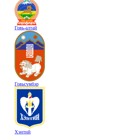
Говь-алтай
Говьсүмбэр
Хэнтий