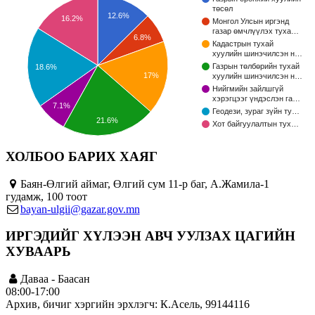
төсөл
12.6%
16.2%
Монгол Улсын иргэнд
газар өмчлүүлэх туха…
6.8%
Кадастрын тухай
хуулийн шинэчилсэн н…
Газрын төлбөрийн тухай
18.6%
17%
хуулийн шинэчилсэн н…
Нийгмийн зайлшгүй
хэрэгцээг үндэслэн га…
7.1%
Геодези, зураг зүйн ту…
21.6%
Хот байгуулалтын тух…
ХОЛБОО БАРИХ ХАЯГ
Баян-Өлгий аймаг, Өлгий сум 11-р баг, А.Жамила-1
гудамж, 100 тоот
bayan-ulgii@gazar.gov.mn
ИРГЭДИЙГ ХҮЛЭЭН АВЧ УУЛЗАХ ЦАГИЙН
ХУВААРЬ
Даваа - Баасан
08:00-17:00
Архив, бичиг хэргийн эрхлэгч: К.Асель, 99144116