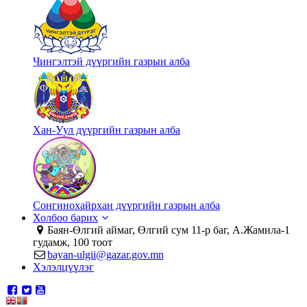
Чингэлтэй дүүргийн газрын алба
Хан-Уул дүүргийн газрын алба
Сонгинохайрхан дүүргийн газрын алба
Холбоо барих
Баян-Өлгий аймаг, Өлгий сум 11-р баг, А.Жамила-1
гудамж, 100 тоот
bayan-ulgii@gazar.gov.mn
Хэлэлцүүлэг