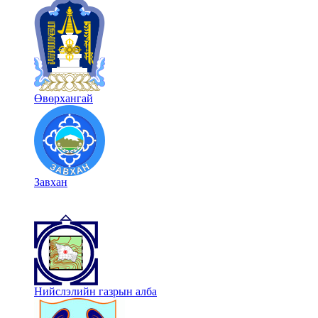
Өвөрхангай
Завхан
Нийслэлийн газрын алба