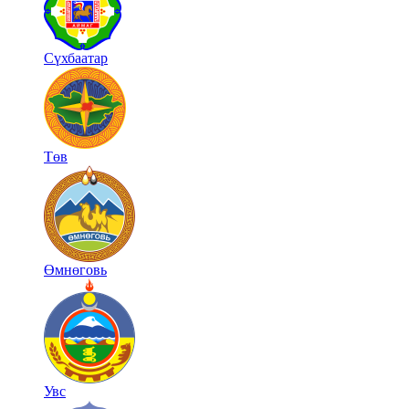
Сүхбаатар
Төв
Өмнөговь
Увс