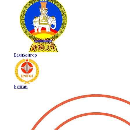
Баянхонгор
Булган