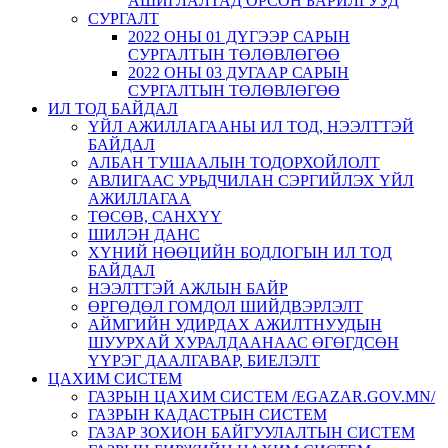
АШИГЛАЛТАД ОРСОН БАРИЛГУУД
СУРГАЛТ
2022 ОНЫ 01 ДҮГЭЭР САРЫН
СУРГАЛТЫН ТӨЛӨВЛӨГӨӨ
2022 ОНЫ 03 ДУГААР САРЫН
СУРГАЛТЫН ТӨЛӨВЛӨГӨӨ
ИЛ ТОД БАЙДАЛ
ҮЙЛ АЖИЛЛАГААНЫ ИЛ ТОД, НЭЭЛТТЭЙ
БАЙДАЛ
АЛБАН ТУШААЛЫН ТОДОРХОЙЛОЛТ
АВЛИГААС УРЬДЧИЛАН СЭРГИЙЛЭХ ҮЙЛ
АЖИЛЛАГАА
ТӨСӨВ, САНХҮҮ
ШИЛЭН ДАНС
ХҮНИЙ НӨӨЦИЙН БОДЛОГЫН ИЛ ТОД
БАЙДАЛ
НЭЭЛТТЭЙ АЖЛЫН БАЙР
ӨРГӨДӨЛ ГОМДОЛ ШИЙДВЭРЛЭЛТ
АЙМГИЙН УДИРДАХ АЖИЛТНУУДЫН
ШУУРХАЙ ХУРАЛДААНААС ӨГӨГДСӨН
ҮҮРЭГ ДААЛГАВАР, БИЕЛЭЛТ
ЦАХИМ СИСТЕМ
ГАЗРЫН ЦАХИМ СИСТЕМ /EGAZAR.GOV.MN/
ГАЗРЫН КАДАСТРЫН СИСТЕМ
ГАЗАР ЗОХИОН БАЙГУУЛАЛТЫН СИСТЕМ