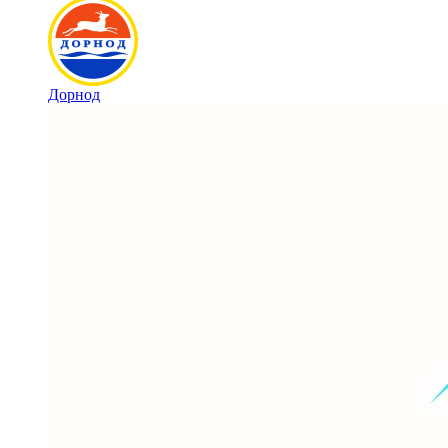
Дорнод