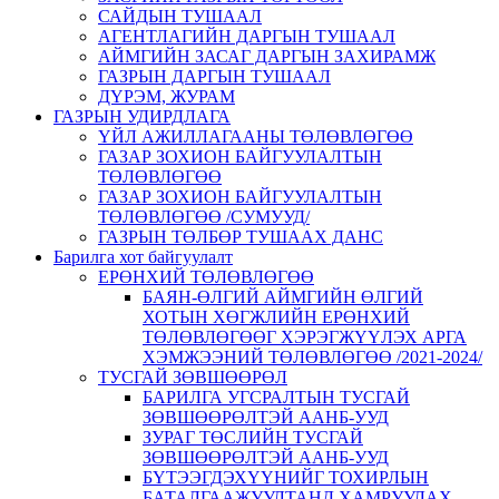
САЙДЫН ТУШААЛ
АГЕНТЛАГИЙН ДАРГЫН ТУШААЛ
АЙМГИЙН ЗАСАГ ДАРГЫН ЗАХИРАМЖ
ГАЗРЫН ДАРГЫН ТУШААЛ
ДҮРЭМ, ЖУРАМ
ГАЗРЫН УДИРДЛАГА
ҮЙЛ АЖИЛЛАГААНЫ ТӨЛӨВЛӨГӨӨ
ГАЗАР ЗОХИОН БАЙГУУЛАЛТЫН
ТӨЛӨВЛӨГӨӨ
ГАЗАР ЗОХИОН БАЙГУУЛАЛТЫН
ТӨЛӨВЛӨГӨӨ /СУМУУД/
ГАЗРЫН ТӨЛБӨР ТУШААХ ДАНС
Барилга хот байгуулалт
ЕРӨНХИЙ ТӨЛӨВЛӨГӨӨ
БАЯН-ӨЛГИЙ АЙМГИЙН ӨЛГИЙ
ХОТЫН ХӨГЖЛИЙН ЕРӨНХИЙ
ТӨЛӨВЛӨГӨӨГ ХЭРЭГЖҮҮЛЭХ АРГА
ХЭМЖЭЭНИЙ ТӨЛӨВЛӨГӨӨ /2021-2024/
ТУСГАЙ ЗӨВШӨӨРӨЛ
БАРИЛГА УГСРАЛТЫН ТУСГАЙ
ЗӨВШӨӨРӨЛТЭЙ ААНБ-УУД
ЗУРАГ ТӨСЛИЙН ТУСГАЙ
ЗӨВШӨӨРӨЛТЭЙ ААНБ-УУД
БҮТЭЭГДЭХҮҮНИЙГ ТОХИРЛЫН
БАТАЛГААЖУУЛТАНД ХАМРУУЛАХ