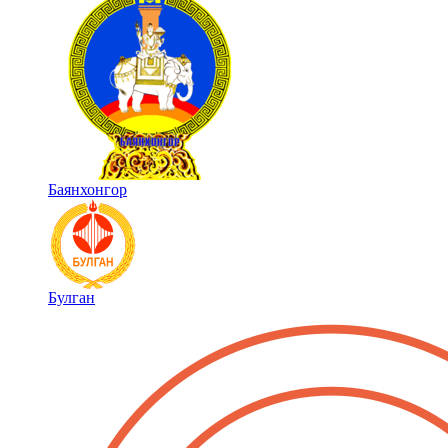
Баянхонгор
Булган