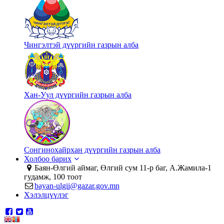
Чингэлтэй дүүргийн газрын алба
Хан-Уул дүүргийн газрын алба
Сонгинохайрхан дүүргийн газрын алба
Холбоо барих
Баян-Өлгий аймаг, Өлгий сум 11-р баг, А.Жамила-1
гудамж, 100 тоот
bayan-ulgii@gazar.gov.mn
Хэлэлцүүлэг