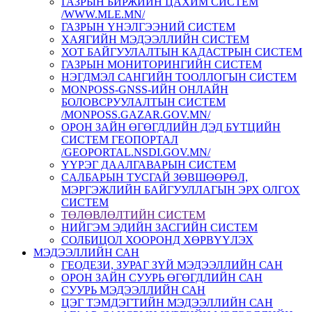
ГАЗРЫН БИРЖИЙН ЦАХИМ СИСТЕМ
/WWW.MLE.MN/
ГАЗРЫН ҮНЭЛГЭЭНИЙ СИСТЕМ
ХАЯГИЙН МЭДЭЭЛЛИЙН СИСТЕМ
ХОТ БАЙГУУЛАЛТЫН КАДАСТРЫН СИСТЕМ
ГАЗРЫН МОНИТОРИНГИЙН СИСТЕМ
НЭГДМЭЛ САНГИЙН ТООЛЛОГЫН СИСТЕМ
MONPOSS-GNSS-ИЙН ОНЛАЙН
БОЛОВСРУУЛАЛТЫН СИСТЕМ
/MONPOSS.GAZAR.GOV.MN/
ОРОН ЗАЙН ӨГӨГДЛИЙН ДЭД БҮТЦИЙН
СИСТЕМ ГЕОПОРТАЛ
/GEOPORTAL.NSDI.GOV.MN/
ҮҮРЭГ ДААЛГАВАРЫН СИСТЕМ
CАЛБАРЫН ТУСГАЙ ЗӨВШӨӨРӨЛ,
МЭРГЭЖЛИЙН БАЙГУУЛЛАГЫН ЭРХ ОЛГОХ
СИСТЕМ
ТӨЛӨВЛӨЛТИЙН СИСТЕМ
НИЙГЭМ ЭДИЙН ЗАСГИЙН СИСТЕМ
СОЛБИЦОЛ ХООРОНД ХӨРВҮҮЛЭХ
МЭДЭЭЛЛИЙН САН
ГЕОДЕЗИ, ЗУРАГ ЗҮЙ МЭДЭЭЛЛИЙН САН
ОРОН ЗАЙН СУУРЬ ӨГӨГДЛИЙН САН
СУУРЬ МЭДЭЭЛЛИЙН САН
ЦЭГ ТЭМДЭГТИЙН МЭДЭЭЛЛИЙН САН