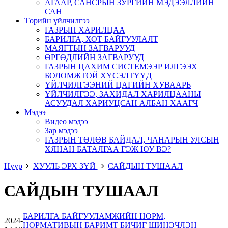
АГААР, САНСРЫН ЗУРГИЙН МЭДЭЭЛЛИЙН
САН
Төрийн үйлчилгээ
ГАЗРЫН ХАРИЛЦАА
БАРИЛГА, ХОТ БАЙГУУЛАЛТ
МАЯГТЫН ЗАГВАРУУД
ӨРГӨДЛИЙН ЗАГВАРУУД
ГАЗРЫН ЦАХИМ СИСТЕМЭЭР ИЛГЭЭХ
БОЛОМЖТОЙ ХҮСЭЛТҮҮД
ҮЙЛЧИЛГЭЭНИЙ ЦАГИЙН ХУВААРЬ
ҮЙЛЧИЛГЭЭ, ЗАХИДАЛ ХАРИЛЦААНЫ
АСУУДАЛ ХАРИУЦСАН АЛБАН ХААГЧ
Мэдээ
Видео мэдээ
Зар мэдээ
ГАЗРЫН ТӨЛӨВ БАЙДАЛ, ЧАНАРЫН УЛСЫН
ХЯНАН БАТАЛГАА ГЭЖ ЮУ ВЭ?
Нүүр
ХУУЛЬ ЭРХ ЗҮЙ
САЙДЫН ТУШААЛ
САЙДЫН ТУШААЛ
БАРИЛГА БАЙГУУЛАМЖИЙН НОРМ,
2024-
НОРМАТИВЫН БАРИМТ БИЧИГ ШИНЭЧЛЭН