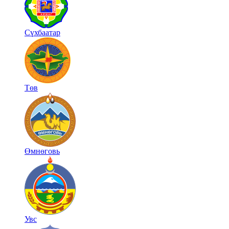
Сүхбаатар
Төв
Өмнөговь
Увс