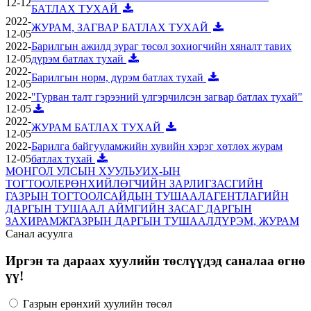
12-12
БАТЛАХ ТУХАЙ
2022-
ЖУРАМ, ЗАГВАР БАТЛАХ ТУХАЙ
12-05
2022-
Барилгын ажилд зураг төсөл зохиогчийн хяналт тавих
12-05
дүрэм батлах тухай
2022-
Барилгын норм, дүрэм батлах тухай
12-05
2022-
"Гурван талт гэрээний үлгэрчилсэн загвар батлах тухай"
12-05
2022-
ЖУРАМ БАТЛАХ ТУХАЙ
12-05
2022-
Барилга байгууламжийн хувийн хэрэг хөтлөх журам
12-05
батлах тухай
МОНГОЛ УЛСЫН ХУУЛЬ
УИХ-ЫН
ТОГТООЛ
ЕРӨНХИЙЛӨГЧИЙН ЗАРЛИГ
ЗАСГИЙН
ГАЗРЫН ТОГТООЛ
САЙДЫН ТУШААЛ
АГЕНТЛАГИЙН
ДАРГЫН ТУШААЛ
АЙМГИЙН ЗАСАГ ДАРГЫН
ЗАХИРАМЖ
ГАЗРЫН ДАРГЫН ТУШААЛ
ДҮРЭМ, ЖУРАМ
Санал асуулга
Иргэн та дараах хуулийн төслүүдэд саналаа өгнө
үү!
Газрын ерөнхий хуулийн төсөл