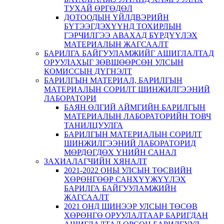
ТУХАЙ ӨРГӨДӨЛ
ДОТООДЫН ҮЙЛДВЭРИЙН
БҮТЭЭГДЭХҮҮНД ТОХИРЛЫН
ГЭРЧИЛГЭЭ АВАХАД БҮРДҮҮЛЭХ
МАТЕРИАЛЫН ЖАГСААЛТ
БАРИЛГА БАЙГУУЛАМЖИЙГ АШИГЛАЛТАД
ОРУУЛАХЫГ ЗӨВШӨӨРСӨН УЛСЫН
КОМИССЫН ДҮГНЭЛТ
БАРИЛГЫН МАТЕРИАЛ, БАРИЛГЫН
МАТЕРИАЛЫН СОРИЛТ ШИНЖИЛГЭЭНИЙ
ЛАБОРАТОРИ
БАЯН ӨЛГИЙ АЙМГИЙН БАРИЛГЫН
МАТЕРИАЛЫН ЛАБОРАТОРИЙН ТОВЧ
ТАНИЛЦУУЛГА
БАРИЛГЫН МАТЕРИАЛЫН СОРИЛТ
ШИНЖИЛГЭЭНИЙ ЛАБОРАТОРИД
МӨРДӨГДӨХ ҮНИЙН САНАЛ
ЗАХИАЛАГЧИЙН ХЯНАЛТ
2021-2022 ОНЫ УЛСЫН ТӨСВИЙН
ХӨРӨНГӨӨР САНХҮҮЖҮҮЛЭХ
БАРИЛГА БАЙГУУЛАМЖИЙН
ЖАГСААЛТ
2021 ОНД ШИНЭЭР УЛСЫН ТӨСӨВ
ХӨРӨНГӨ ОРУУЛАЛТААР БАРИГДАН