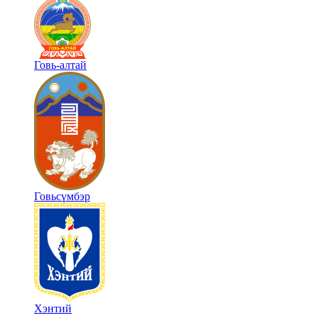
Говь-алтай
Говьсүмбэр
Хэнтий