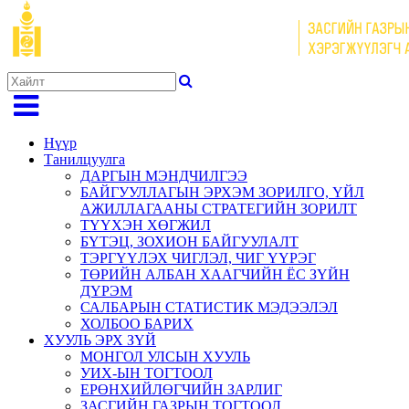
Нүүр
Танилцуулга
ДАРГЫН МЭНДЧИЛГЭЭ
БАЙГУУЛЛАГЫН ЭРХЭМ ЗОРИЛГО, ҮЙЛ
АЖИЛЛАГААНЫ СТРАТЕГИЙН ЗОРИЛТ
ТҮҮХЭН ХӨГЖИЛ
БҮТЭЦ, ЗОХИОН БАЙГУУЛАЛТ
ТЭРГҮҮЛЭХ ЧИГЛЭЛ, ЧИГ ҮҮРЭГ
ТӨРИЙН АЛБАН ХААГЧИЙН ЁС ЗҮЙН
ДҮРЭМ
САЛБАРЫН СТАТИСТИК МЭДЭЭЛЭЛ
ХОЛБОО БАРИХ
ХУУЛЬ ЭРХ ЗҮЙ
МОНГОЛ УЛСЫН ХУУЛЬ
УИХ-ЫН ТОГТООЛ
ЕРӨНХИЙЛӨГЧИЙН ЗАРЛИГ
ЗАСГИЙН ГАЗРЫН ТОГТООЛ