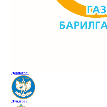
Дорноговь
Дундговь