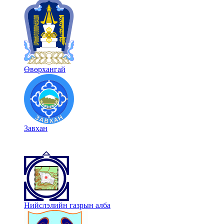
Өвөрхангай
Завхан
Нийслэлийн газрын алба