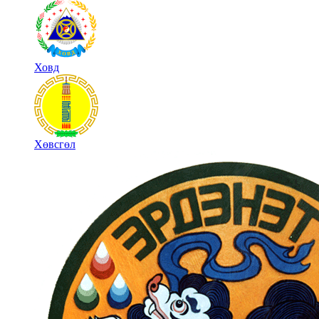
Ховд
Хөвсгөл