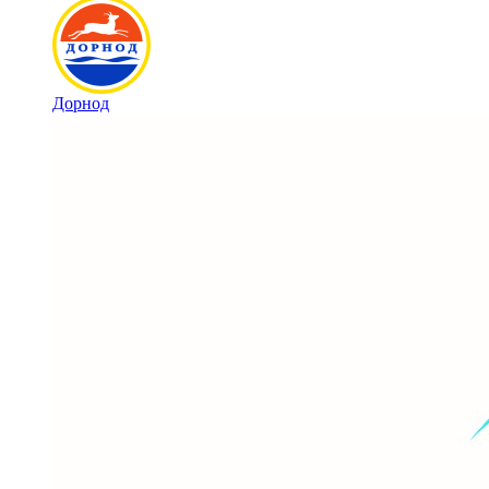
Дорнод