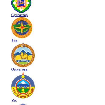
Сүхбаатар
Төв
Өмнөговь
Увс