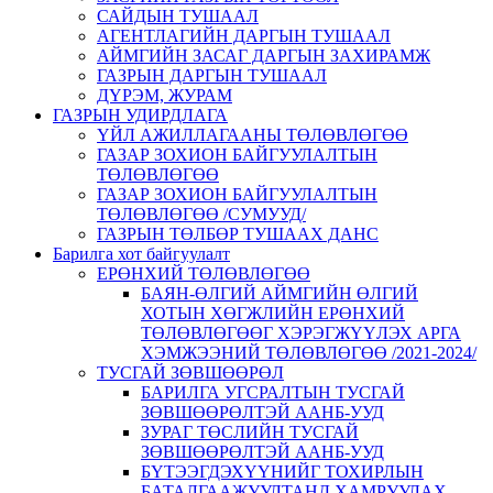
САЙДЫН ТУШААЛ
АГЕНТЛАГИЙН ДАРГЫН ТУШААЛ
АЙМГИЙН ЗАСАГ ДАРГЫН ЗАХИРАМЖ
ГАЗРЫН ДАРГЫН ТУШААЛ
ДҮРЭМ, ЖУРАМ
ГАЗРЫН УДИРДЛАГА
ҮЙЛ АЖИЛЛАГААНЫ ТӨЛӨВЛӨГӨӨ
ГАЗАР ЗОХИОН БАЙГУУЛАЛТЫН
ТӨЛӨВЛӨГӨӨ
ГАЗАР ЗОХИОН БАЙГУУЛАЛТЫН
ТӨЛӨВЛӨГӨӨ /СУМУУД/
ГАЗРЫН ТӨЛБӨР ТУШААХ ДАНС
Барилга хот байгуулалт
ЕРӨНХИЙ ТӨЛӨВЛӨГӨӨ
БАЯН-ӨЛГИЙ АЙМГИЙН ӨЛГИЙ
ХОТЫН ХӨГЖЛИЙН ЕРӨНХИЙ
ТӨЛӨВЛӨГӨӨГ ХЭРЭГЖҮҮЛЭХ АРГА
ХЭМЖЭЭНИЙ ТӨЛӨВЛӨГӨӨ /2021-2024/
ТУСГАЙ ЗӨВШӨӨРӨЛ
БАРИЛГА УГСРАЛТЫН ТУСГАЙ
ЗӨВШӨӨРӨЛТЭЙ ААНБ-УУД
ЗУРАГ ТӨСЛИЙН ТУСГАЙ
ЗӨВШӨӨРӨЛТЭЙ ААНБ-УУД
БҮТЭЭГДЭХҮҮНИЙГ ТОХИРЛЫН
БАТАЛГААЖУУЛТАНД ХАМРУУЛАХ