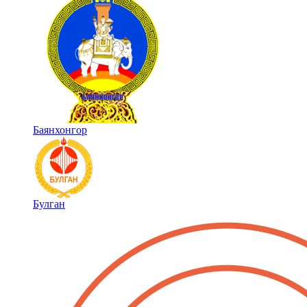
Баянхонгор
Булган