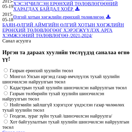
2015-
ХЭСЭГЧИЛСЭН ЕРӨНХИЙ ТӨЛӨВЛӨГӨӨНИЙ
05-19
ХАРАГДАХ БАЙДАЛ ХОЁР
2015-
Өлгий хотын хөгжлийн ерөнхий төлөвлөгөө
05-18
БАЯН-ӨЛГИЙ АЙМГИЙН ӨЛГИЙ ХОТЫН ХӨГЖЛИЙН
ЕРӨНХИЙ ТӨЛӨВЛӨГӨӨГ ХЭРЭГЖҮҮЛЭХ АРГА
ХЭМЖЭЭНИЙ ТӨЛӨВЛӨГӨӨ /2021-2024/
Санал асуулга
Иргэн та дараах хуулийн төслүүдэд саналаа өгнө
үү!
Газрын ерөнхий хуулийн төсөл
Монгол Улсын иргэнд газар өмчлүүлэх тухай хуулийн
шинэчилсэн найруулгын төсөл
Кадастрын тухай хуулийн шинэчилсэн найруулгын төсөл
Газрын төлбөрийн тухай хуулийн шинэчилсэн
найруулгын төсөл
Нийгмийн зайлшгүй хэрэгцээг үндэслэн газар чөлөөлөх
тухай хуулийн төсөл
Геодези, зураг зүйн тухай /шинэчилсэн найруулга/
Хот байгуулалтын тухай хуулийн шинэчилсэн найруулгын
төсөл