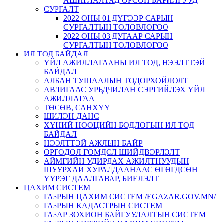
АШИГЛАЛТАД ОРСОН БАРИЛГУУД
СУРГАЛТ
2022 ОНЫ 01 ДҮГЭЭР САРЫН
СУРГАЛТЫН ТӨЛӨВЛӨГӨӨ
2022 ОНЫ 03 ДУГААР САРЫН
СУРГАЛТЫН ТӨЛӨВЛӨГӨӨ
ИЛ ТОД БАЙДАЛ
ҮЙЛ АЖИЛЛАГААНЫ ИЛ ТОД, НЭЭЛТТЭЙ
БАЙДАЛ
АЛБАН ТУШААЛЫН ТОДОРХОЙЛОЛТ
АВЛИГААС УРЬДЧИЛАН СЭРГИЙЛЭХ ҮЙЛ
АЖИЛЛАГАА
ТӨСӨВ, САНХҮҮ
ШИЛЭН ДАНС
ХҮНИЙ НӨӨЦИЙН БОДЛОГЫН ИЛ ТОД
БАЙДАЛ
НЭЭЛТТЭЙ АЖЛЫН БАЙР
ӨРГӨДӨЛ ГОМДОЛ ШИЙДВЭРЛЭЛТ
АЙМГИЙН УДИРДАХ АЖИЛТНУУДЫН
ШУУРХАЙ ХУРАЛДААНААС ӨГӨГДСӨН
ҮҮРЭГ ДААЛГАВАР, БИЕЛЭЛТ
ЦАХИМ СИСТЕМ
ГАЗРЫН ЦАХИМ СИСТЕМ /EGAZAR.GOV.MN/
ГАЗРЫН КАДАСТРЫН СИСТЕМ
ГАЗАР ЗОХИОН БАЙГУУЛАЛТЫН СИСТЕМ