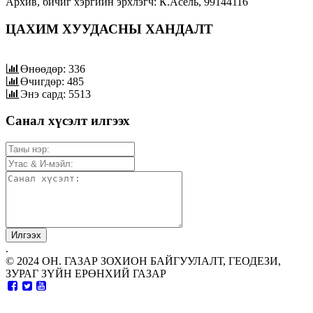
Архив, бичиг хэргийн эрхлэгч: К.Асель, 99144116
ЦАХИМ ХУУДАСНЫ ХАНДАЛТ
Өнөөдөр: 336
Өчигдөр: 485
Энэ сард: 5513
Санал хүсэлт илгээх
.
© 2024 ОН. ГАЗАР ЗОХИОН БАЙГУУЛАЛТ, ГЕОДЕЗИ,
ЗУРАГ ЗҮЙН ЕРӨНХИЙ ГАЗАР