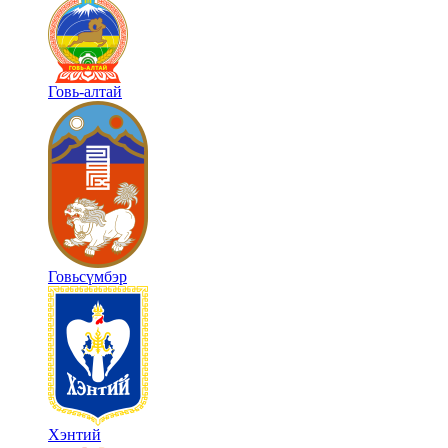
Говь-алтай
Говьсүмбэр
Хэнтий