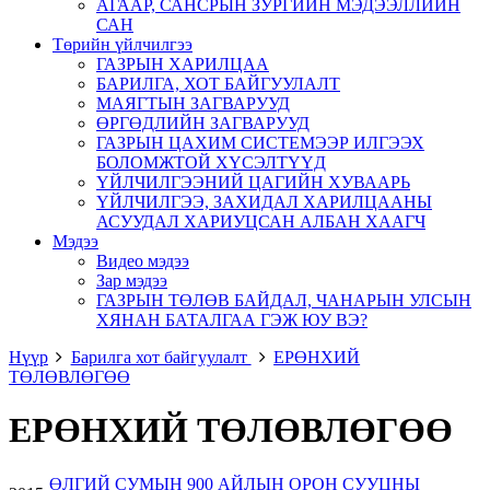
АГААР, САНСРЫН ЗУРГИЙН МЭДЭЭЛЛИЙН
САН
Төрийн үйлчилгээ
ГАЗРЫН ХАРИЛЦАА
БАРИЛГА, ХОТ БАЙГУУЛАЛТ
МАЯГТЫН ЗАГВАРУУД
ӨРГӨДЛИЙН ЗАГВАРУУД
ГАЗРЫН ЦАХИМ СИСТЕМЭЭР ИЛГЭЭХ
БОЛОМЖТОЙ ХҮСЭЛТҮҮД
ҮЙЛЧИЛГЭЭНИЙ ЦАГИЙН ХУВААРЬ
ҮЙЛЧИЛГЭЭ, ЗАХИДАЛ ХАРИЛЦААНЫ
АСУУДАЛ ХАРИУЦСАН АЛБАН ХААГЧ
Мэдээ
Видео мэдээ
Зар мэдээ
ГАЗРЫН ТӨЛӨВ БАЙДАЛ, ЧАНАРЫН УЛСЫН
ХЯНАН БАТАЛГАА ГЭЖ ЮУ ВЭ?
Нүүр
Барилга хот байгуулалт
ЕРӨНХИЙ
ТӨЛӨВЛӨГӨӨ
ЕРӨНХИЙ ТӨЛӨВЛӨГӨӨ
ӨЛГИЙ СУМЫН 900 АЙЛЫН ОРОН СУУЦНЫ