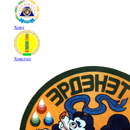
Ховд
Хөвсгөл