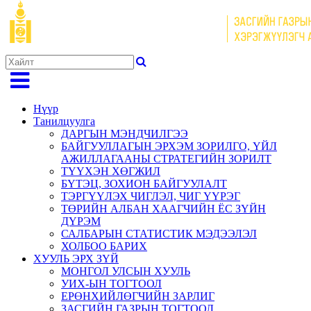
Нүүр
Танилцуулга
ДАРГЫН МЭНДЧИЛГЭЭ
БАЙГУУЛЛАГЫН ЭРХЭМ ЗОРИЛГО, ҮЙЛ
АЖИЛЛАГААНЫ СТРАТЕГИЙН ЗОРИЛТ
ТҮҮХЭН ХӨГЖИЛ
БҮТЭЦ, ЗОХИОН БАЙГУУЛАЛТ
ТЭРГҮҮЛЭХ ЧИГЛЭЛ, ЧИГ ҮҮРЭГ
ТӨРИЙН АЛБАН ХААГЧИЙН ЁС ЗҮЙН
ДҮРЭМ
САЛБАРЫН СТАТИСТИК МЭДЭЭЛЭЛ
ХОЛБОО БАРИХ
ХУУЛЬ ЭРХ ЗҮЙ
МОНГОЛ УЛСЫН ХУУЛЬ
УИХ-ЫН ТОГТООЛ
ЕРӨНХИЙЛӨГЧИЙН ЗАРЛИГ
ЗАСГИЙН ГАЗРЫН ТОГТООЛ