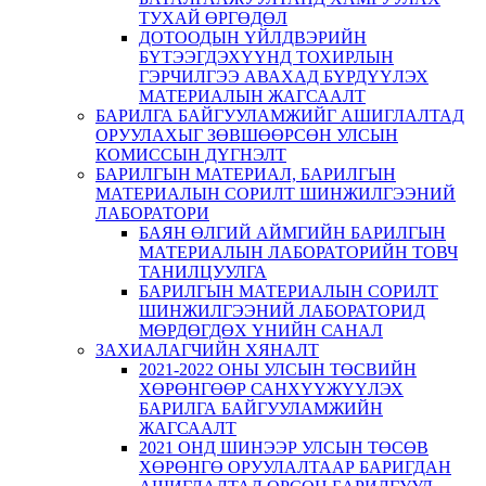
ТУХАЙ ӨРГӨДӨЛ
ДОТООДЫН ҮЙЛДВЭРИЙН
БҮТЭЭГДЭХҮҮНД ТОХИРЛЫН
ГЭРЧИЛГЭЭ АВАХАД БҮРДҮҮЛЭХ
МАТЕРИАЛЫН ЖАГСААЛТ
БАРИЛГА БАЙГУУЛАМЖИЙГ АШИГЛАЛТАД
ОРУУЛАХЫГ ЗӨВШӨӨРСӨН УЛСЫН
КОМИССЫН ДҮГНЭЛТ
БАРИЛГЫН МАТЕРИАЛ, БАРИЛГЫН
МАТЕРИАЛЫН СОРИЛТ ШИНЖИЛГЭЭНИЙ
ЛАБОРАТОРИ
БАЯН ӨЛГИЙ АЙМГИЙН БАРИЛГЫН
МАТЕРИАЛЫН ЛАБОРАТОРИЙН ТОВЧ
ТАНИЛЦУУЛГА
БАРИЛГЫН МАТЕРИАЛЫН СОРИЛТ
ШИНЖИЛГЭЭНИЙ ЛАБОРАТОРИД
МӨРДӨГДӨХ ҮНИЙН САНАЛ
ЗАХИАЛАГЧИЙН ХЯНАЛТ
2021-2022 ОНЫ УЛСЫН ТӨСВИЙН
ХӨРӨНГӨӨР САНХҮҮЖҮҮЛЭХ
БАРИЛГА БАЙГУУЛАМЖИЙН
ЖАГСААЛТ
2021 ОНД ШИНЭЭР УЛСЫН ТӨСӨВ
ХӨРӨНГӨ ОРУУЛАЛТААР БАРИГДАН