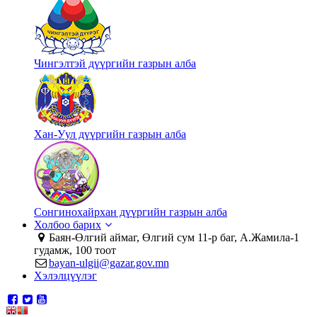
Чингэлтэй дүүргийн газрын алба
Хан-Уул дүүргийн газрын алба
Сонгинохайрхан дүүргийн газрын алба
Холбоо барих
Баян-Өлгий аймаг, Өлгий сум 11-р баг, А.Жамила-1
гудамж, 100 тоот
bayan-ulgii@gazar.gov.mn
Хэлэлцүүлэг