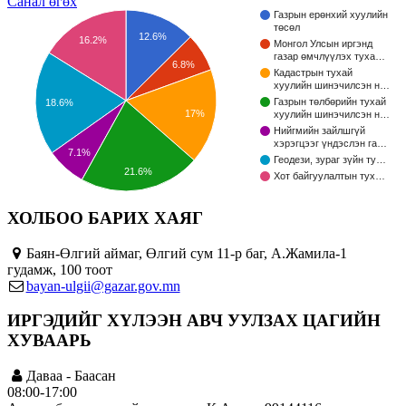
Санал өгөх
Газрын ерөнхий хуулийн
төсөл
12.6%
16.2%
Монгол Улсын иргэнд
газар өмчлүүлэх туха…
6.8%
Кадастрын тухай
хуулийн шинэчилсэн н…
Газрын төлбөрийн тухай
18.6%
17%
хуулийн шинэчилсэн н…
Нийгмийн зайлшгүй
хэрэгцээг үндэслэн га…
7.1%
Геодези, зураг зүйн ту…
21.6%
Хот байгуулалтын тух…
ХОЛБОО БАРИХ ХАЯГ
Баян-Өлгий аймаг, Өлгий сум 11-р баг, А.Жамила-1
гудамж, 100 тоот
bayan-ulgii@gazar.gov.mn
ИРГЭДИЙГ ХҮЛЭЭН АВЧ УУЛЗАХ ЦАГИЙН
ХУВААРЬ
Даваа - Баасан
08:00-17:00