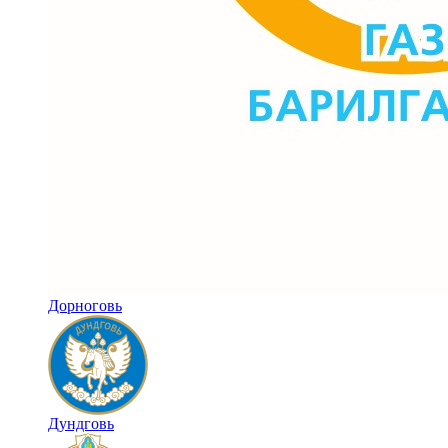
Дорноговь
Дундговь