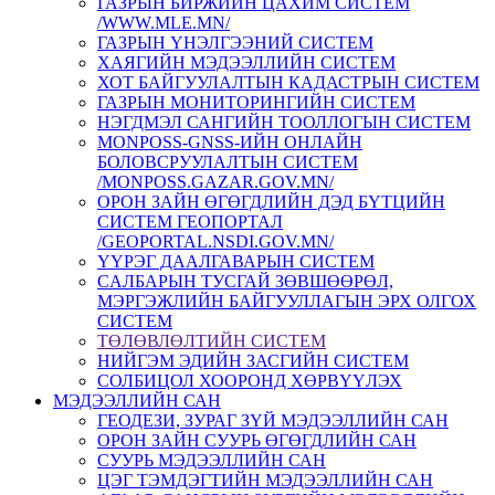
ГАЗРЫН БИРЖИЙН ЦАХИМ СИСТЕМ
/WWW.MLE.MN/
ГАЗРЫН ҮНЭЛГЭЭНИЙ СИСТЕМ
ХАЯГИЙН МЭДЭЭЛЛИЙН СИСТЕМ
ХОТ БАЙГУУЛАЛТЫН КАДАСТРЫН СИСТЕМ
ГАЗРЫН МОНИТОРИНГИЙН СИСТЕМ
НЭГДМЭЛ САНГИЙН ТООЛЛОГЫН СИСТЕМ
MONPOSS-GNSS-ИЙН ОНЛАЙН
БОЛОВСРУУЛАЛТЫН СИСТЕМ
/MONPOSS.GAZAR.GOV.MN/
ОРОН ЗАЙН ӨГӨГДЛИЙН ДЭД БҮТЦИЙН
СИСТЕМ ГЕОПОРТАЛ
/GEOPORTAL.NSDI.GOV.MN/
ҮҮРЭГ ДААЛГАВАРЫН СИСТЕМ
CАЛБАРЫН ТУСГАЙ ЗӨВШӨӨРӨЛ,
МЭРГЭЖЛИЙН БАЙГУУЛЛАГЫН ЭРХ ОЛГОХ
СИСТЕМ
ТӨЛӨВЛӨЛТИЙН СИСТЕМ
НИЙГЭМ ЭДИЙН ЗАСГИЙН СИСТЕМ
СОЛБИЦОЛ ХООРОНД ХӨРВҮҮЛЭХ
МЭДЭЭЛЛИЙН САН
ГЕОДЕЗИ, ЗУРАГ ЗҮЙ МЭДЭЭЛЛИЙН САН
ОРОН ЗАЙН СУУРЬ ӨГӨГДЛИЙН САН
СУУРЬ МЭДЭЭЛЛИЙН САН
ЦЭГ ТЭМДЭГТИЙН МЭДЭЭЛЛИЙН САН