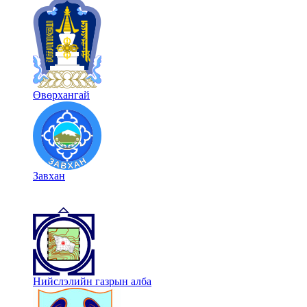
Өвөрхангай
Завхан
Нийслэлийн газрын алба