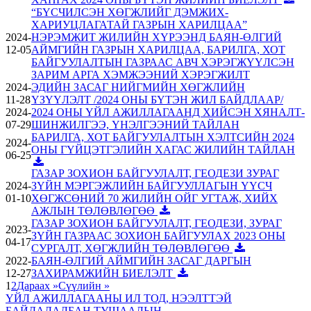
“БҮСЧИЛСЭН ХӨГЖЛИЙГ ДЭМЖИХ-
ХАРИУЦЛАГАТАЙ ГАЗРЫН ХАРИЛЦАА”
2024-
НЭРЭМЖИТ ЖИЛИЙН ХҮРЭЭНД БАЯН-ӨЛГИЙ
12-05
АЙМГИЙН ГАЗРЫН ХАРИЛЦАА, БАРИЛГА, ХОТ
БАЙГУУЛАЛТЫН ГАЗРААС АВЧ ХЭРЭГЖҮҮЛСЭН
ЗАРИМ АРГА ХЭМЖЭЭНИЙ ХЭРЭГЖИЛТ
2024-
ЭДИЙН ЗАСАГ НИЙГМИЙН ХӨГЖЛИЙН
11-28
ҮЗҮҮЛЭЛТ /2024 ОНЫ БҮТЭН ЖИЛ БАЙДЛААР/
2024-
2024 ОНЫ ҮЙЛ АЖИЛЛАГААНД ХИЙСЭН ХЯНАЛТ-
07-29
ШИНЖИЛГЭЭ, ҮНЭЛГЭЭНИЙ ТАЙЛАН
БАРИЛГА, ХОТ БАЙГУУЛАЛТЫН ХЭЛТСИЙН 2024
2024-
ОНЫ ГҮЙЦЭТГЭЛИЙН ХАГАС ЖИЛИЙН ТАЙЛАН
06-25
ГАЗАР ЗОХИОН БАЙГУУЛАЛТ, ГЕОДЕЗИ ЗУРАГ
2024-
ЗҮЙН МЭРГЭЖЛИЙН БАЙГУУЛЛАГЫН ҮҮСЧ
01-10
ХӨГЖСӨНИЙ 70 ЖИЛИЙН ОЙГ УГТАЖ, ХИЙХ
АЖЛЫН ТӨЛӨВЛӨГӨӨ
ГАЗАР ЗОХИОН БАЙГУУЛАЛТ, ГЕОДЕЗИ, ЗУРАГ
2023-
ЗҮЙН ГАЗРААС ЗОХИОН БАЙГУУЛАХ 2023 ОНЫ
04-17
СУРГАЛТ, ХӨГЖЛИЙН ТӨЛӨВЛӨГӨӨ
2022-
БАЯН-ӨЛГИЙ АЙМГИЙН ЗАСАГ ДАРГЫН
12-27
ЗАХИРАМЖИЙН БИЕЛЭЛТ
1
2
Дараах »
Сүүлийн »
ҮЙЛ АЖИЛЛАГААНЫ ИЛ ТОД, НЭЭЛТТЭЙ
БАЙДАЛ
АЛБАН ТУШААЛЫН