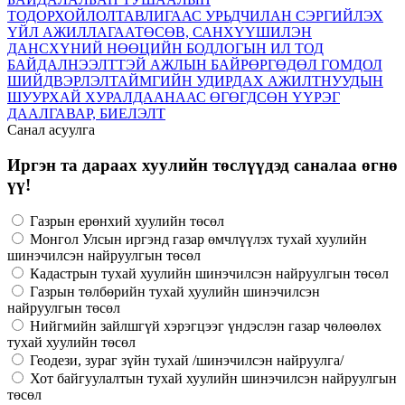
ТОДОРХОЙЛОЛТ
АВЛИГААС УРЬДЧИЛАН СЭРГИЙЛЭХ
ҮЙЛ АЖИЛЛАГАА
ТӨСӨВ, САНХҮҮ
ШИЛЭН
ДАНС
ХҮНИЙ НӨӨЦИЙН БОДЛОГЫН ИЛ ТОД
БАЙДАЛ
НЭЭЛТТЭЙ АЖЛЫН БАЙР
ӨРГӨДӨЛ ГОМДОЛ
ШИЙДВЭРЛЭЛТ
АЙМГИЙН УДИРДАХ АЖИЛТНУУДЫН
ШУУРХАЙ ХУРАЛДААНААС ӨГӨГДСӨН ҮҮРЭГ
ДААЛГАВАР, БИЕЛЭЛТ
Санал асуулга
Иргэн та дараах хуулийн төслүүдэд саналаа өгнө
үү!
Газрын ерөнхий хуулийн төсөл
Монгол Улсын иргэнд газар өмчлүүлэх тухай хуулийн
шинэчилсэн найруулгын төсөл
Кадастрын тухай хуулийн шинэчилсэн найруулгын төсөл
Газрын төлбөрийн тухай хуулийн шинэчилсэн
найруулгын төсөл
Нийгмийн зайлшгүй хэрэгцээг үндэслэн газар чөлөөлөх
тухай хуулийн төсөл
Геодези, зураг зүйн тухай /шинэчилсэн найруулга/
Хот байгуулалтын тухай хуулийн шинэчилсэн найруулгын
төсөл