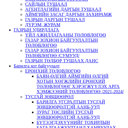
САЙДЫН ТУШААЛ
АГЕНТЛАГИЙН ДАРГЫН ТУШААЛ
АЙМГИЙН ЗАСАГ ДАРГЫН ЗАХИРАМЖ
ГАЗРЫН ДАРГЫН ТУШААЛ
ДҮРЭМ, ЖУРАМ
ГАЗРЫН УДИРДЛАГА
ҮЙЛ АЖИЛЛАГААНЫ ТӨЛӨВЛӨГӨӨ
ГАЗАР ЗОХИОН БАЙГУУЛАЛТЫН
ТӨЛӨВЛӨГӨӨ
ГАЗАР ЗОХИОН БАЙГУУЛАЛТЫН
ТӨЛӨВЛӨГӨӨ /СУМУУД/
ГАЗРЫН ТӨЛБӨР ТУШААХ ДАНС
Барилга хот байгуулалт
ЕРӨНХИЙ ТӨЛӨВЛӨГӨӨ
БАЯН-ӨЛГИЙ АЙМГИЙН ӨЛГИЙ
ХОТЫН ХӨГЖЛИЙН ЕРӨНХИЙ
ТӨЛӨВЛӨГӨӨГ ХЭРЭГЖҮҮЛЭХ АРГА
ХЭМЖЭЭНИЙ ТӨЛӨВЛӨГӨӨ /2021-2024/
ТУСГАЙ ЗӨВШӨӨРӨЛ
БАРИЛГА УГСРАЛТЫН ТУСГАЙ
ЗӨВШӨӨРӨЛТЭЙ ААНБ-УУД
ЗУРАГ ТӨСЛИЙН ТУСГАЙ
ЗӨВШӨӨРӨЛТЭЙ ААНБ-УУД
БҮТЭЭГДЭХҮҮНИЙГ ТОХИРЛЫН
БАТАЛГААЖУУЛТАНД ХАМРУУЛАХ