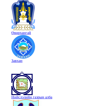
Өвөрхангай
Завхан
Нийслэлийн газрын алба