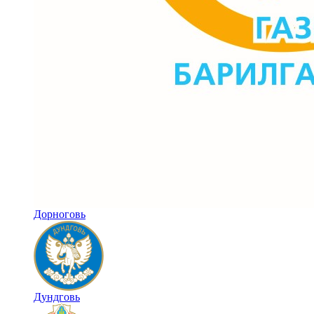
Дорноговь
Дундговь