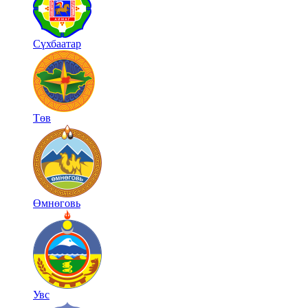
Сүхбаатар
Төв
Өмнөговь
Увс