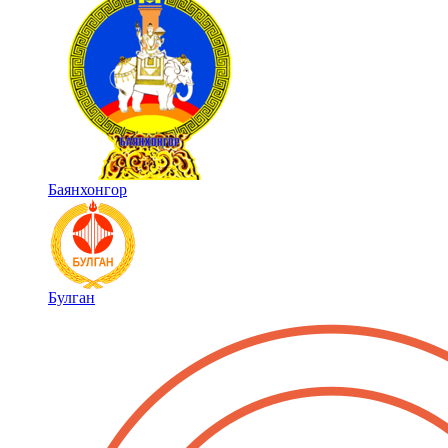
Баянхонгор
Булган