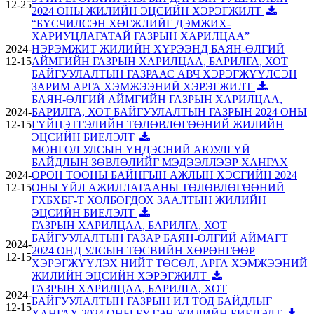
12-25
2024 ОНЫ ЖИЛИЙН ЭЦСИЙН ХЭРЭГЖИЛТ
“БҮСЧИЛСЭН ХӨГЖЛИЙГ ДЭМЖИХ-
ХАРИУЦЛАГАТАЙ ГАЗРЫН ХАРИЛЦАА”
2024-
НЭРЭМЖИТ ЖИЛИЙН ХҮРЭЭНД БАЯН-ӨЛГИЙ
12-15
АЙМГИЙН ГАЗРЫН ХАРИЛЦАА, БАРИЛГА, ХОТ
БАЙГУУЛАЛТЫН ГАЗРААС АВЧ ХЭРЭГЖҮҮЛСЭН
ЗАРИМ АРГА ХЭМЖЭЭНИЙ ХЭРЭГЖИЛТ
БАЯН-ӨЛГИЙ АЙМГИЙН ГАЗРЫН ХАРИЛЦАА,
2024-
БАРИЛГА, ХОТ БАЙГУУЛАЛТЫН ГАЗРЫН 2024 ОНЫ
12-15
ГҮЙЦЭТГЭЛИЙН ТӨЛӨВЛӨГӨӨНИЙ ЖИЛИЙН
ЭЦСИЙН БИЕЛЭЛТ
МОНГОЛ УЛСЫН ҮНДЭСНИЙ АЮУЛГҮЙ
БАЙДЛЫН ЗӨВЛӨЛИЙГ МЭДЭЭЛЛЭЭР ХАНГАХ
2024-
ОРОН ТООНЫ БАЙНГЫН АЖЛЫН ХЭСГИЙН 2024
12-15
ОНЫ ҮЙЛ АЖИЛЛАГААНЫ ТӨЛӨВЛӨГӨӨНИЙ
ГХБХБГ-Т ХОЛБОГДОХ ЗААЛТЫН ЖИЛИЙН
ЭЦСИЙН БИЕЛЭЛТ
ГАЗРЫН ХАРИЛЦАА, БАРИЛГА, ХОТ
БАЙГУУЛАЛТЫН ГАЗАР БАЯН-ӨЛГИЙ АЙМАГТ
2024-
2024 ОНД УЛСЫН ТӨСВИЙН ХӨРӨНГӨӨР
12-15
ХЭРЭГЖҮҮЛЭХ НИЙТ ТӨСӨЛ, АРГА ХЭМЖЭЭНИЙ
ЖИЛИЙН ЭЦСИЙН ХЭРЭГЖИЛТ
ГАЗРЫН ХАРИЛЦАА, БАРИЛГА, ХОТ
2024-
БАЙГУУЛАЛТЫН ГАЗРЫН ИЛ ТОД БАЙДЛЫГ
12-15
ХАНГАХ 2024 ОНЫ БҮТЭН ЖИЛИЙН БИЕЛЭЛТ