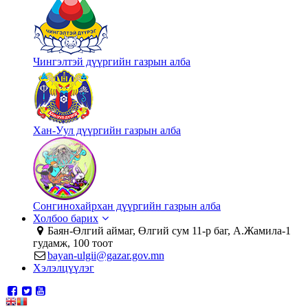
Чингэлтэй дүүргийн газрын алба
Хан-Уул дүүргийн газрын алба
Сонгинохайрхан дүүргийн газрын алба
Холбоо барих
Баян-Өлгий аймаг, Өлгий сум 11-р баг, А.Жамила-1
гудамж, 100 тоот
bayan-ulgii@gazar.gov.mn
Хэлэлцүүлэг