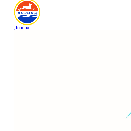
Дорнод