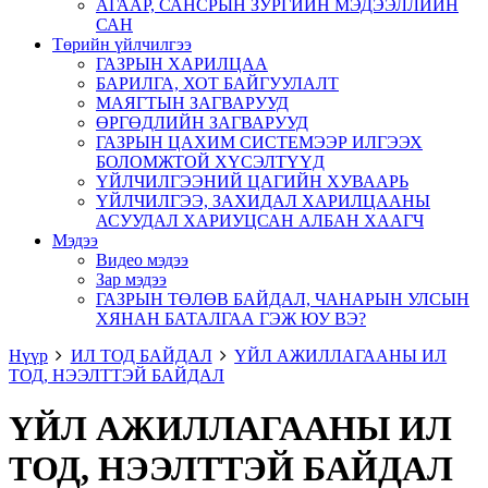
АГААР, САНСРЫН ЗУРГИЙН МЭДЭЭЛЛИЙН
САН
Төрийн үйлчилгээ
ГАЗРЫН ХАРИЛЦАА
БАРИЛГА, ХОТ БАЙГУУЛАЛТ
МАЯГТЫН ЗАГВАРУУД
ӨРГӨДЛИЙН ЗАГВАРУУД
ГАЗРЫН ЦАХИМ СИСТЕМЭЭР ИЛГЭЭХ
БОЛОМЖТОЙ ХҮСЭЛТҮҮД
ҮЙЛЧИЛГЭЭНИЙ ЦАГИЙН ХУВААРЬ
ҮЙЛЧИЛГЭЭ, ЗАХИДАЛ ХАРИЛЦААНЫ
АСУУДАЛ ХАРИУЦСАН АЛБАН ХААГЧ
Мэдээ
Видео мэдээ
Зар мэдээ
ГАЗРЫН ТӨЛӨВ БАЙДАЛ, ЧАНАРЫН УЛСЫН
ХЯНАН БАТАЛГАА ГЭЖ ЮУ ВЭ?
Нүүр
ИЛ ТОД БАЙДАЛ
ҮЙЛ АЖИЛЛАГААНЫ ИЛ
ТОД, НЭЭЛТТЭЙ БАЙДАЛ
ҮЙЛ АЖИЛЛАГААНЫ ИЛ
ТОД, НЭЭЛТТЭЙ БАЙДАЛ