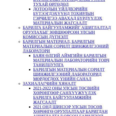
ТУХАЙ ӨРГӨДӨЛ
ДОТООДЫН ҮЙЛДВЭРИЙН
БҮТЭЭГДЭХҮҮНД ТОХИРЛЫН
ГЭРЧИЛГЭЭ АВАХАД БҮРДҮҮЛЭХ
МАТЕРИАЛЫН ЖАГСААЛТ
БАРИЛГА БАЙГУУЛАМЖИЙГ АШИГЛАЛТАД
ОРУУЛАХЫГ ЗӨВШӨӨРСӨН УЛСЫН
КОМИССЫН ДҮГНЭЛТ
БАРИЛГЫН МАТЕРИАЛ, БАРИЛГЫН
МАТЕРИАЛЫН СОРИЛТ ШИНЖИЛГЭЭНИЙ
ЛАБОРАТОРИ
БАЯН ӨЛГИЙ АЙМГИЙН БАРИЛГЫН
МАТЕРИАЛЫН ЛАБОРАТОРИЙН ТОВЧ
ТАНИЛЦУУЛГА
БАРИЛГЫН МАТЕРИАЛЫН СОРИЛТ
ШИНЖИЛГЭЭНИЙ ЛАБОРАТОРИД
МӨРДӨГДӨХ ҮНИЙН САНАЛ
ЗАХИАЛАГЧИЙН ХЯНАЛТ
2021-2022 ОНЫ УЛСЫН ТӨСВИЙН
ХӨРӨНГӨӨР САНХҮҮЖҮҮЛЭХ
БАРИЛГА БАЙГУУЛАМЖИЙН
ЖАГСААЛТ
2021 ОНД ШИНЭЭР УЛСЫН ТӨСӨВ
ХӨРӨНГӨ ОРУУЛАЛТААР БАРИГДАН