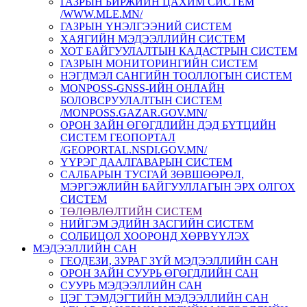
ГАЗРЫН БИРЖИЙН ЦАХИМ СИСТЕМ
/WWW.MLE.MN/
ГАЗРЫН ҮНЭЛГЭЭНИЙ СИСТЕМ
ХАЯГИЙН МЭДЭЭЛЛИЙН СИСТЕМ
ХОТ БАЙГУУЛАЛТЫН КАДАСТРЫН СИСТЕМ
ГАЗРЫН МОНИТОРИНГИЙН СИСТЕМ
НЭГДМЭЛ САНГИЙН ТООЛЛОГЫН СИСТЕМ
MONPOSS-GNSS-ИЙН ОНЛАЙН
БОЛОВСРУУЛАЛТЫН СИСТЕМ
/MONPOSS.GAZAR.GOV.MN/
ОРОН ЗАЙН ӨГӨГДЛИЙН ДЭД БҮТЦИЙН
СИСТЕМ ГЕОПОРТАЛ
/GEOPORTAL.NSDI.GOV.MN/
ҮҮРЭГ ДААЛГАВАРЫН СИСТЕМ
CАЛБАРЫН ТУСГАЙ ЗӨВШӨӨРӨЛ,
МЭРГЭЖЛИЙН БАЙГУУЛЛАГЫН ЭРХ ОЛГОХ
СИСТЕМ
ТӨЛӨВЛӨЛТИЙН СИСТЕМ
НИЙГЭМ ЭДИЙН ЗАСГИЙН СИСТЕМ
СОЛБИЦОЛ ХООРОНД ХӨРВҮҮЛЭХ
МЭДЭЭЛЛИЙН САН
ГЕОДЕЗИ, ЗУРАГ ЗҮЙ МЭДЭЭЛЛИЙН САН
ОРОН ЗАЙН СУУРЬ ӨГӨГДЛИЙН САН
СУУРЬ МЭДЭЭЛЛИЙН САН
ЦЭГ ТЭМДЭГТИЙН МЭДЭЭЛЛИЙН САН