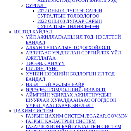
АШИГЛАЛТАД ОРСОН БАРИЛГУУД
СУРГАЛТ
2022 ОНЫ 01 ДҮГЭЭР САРЫН
СУРГАЛТЫН ТӨЛӨВЛӨГӨӨ
2022 ОНЫ 03 ДУГААР САРЫН
СУРГАЛТЫН ТӨЛӨВЛӨГӨӨ
ИЛ ТОД БАЙДАЛ
ҮЙЛ АЖИЛЛАГААНЫ ИЛ ТОД, НЭЭЛТТЭЙ
БАЙДАЛ
АЛБАН ТУШААЛЫН ТОДОРХОЙЛОЛТ
АВЛИГААС УРЬДЧИЛАН СЭРГИЙЛЭХ ҮЙЛ
АЖИЛЛАГАА
ТӨСӨВ, САНХҮҮ
ШИЛЭН ДАНС
ХҮНИЙ НӨӨЦИЙН БОДЛОГЫН ИЛ ТОД
БАЙДАЛ
НЭЭЛТТЭЙ АЖЛЫН БАЙР
ӨРГӨДӨЛ ГОМДОЛ ШИЙДВЭРЛЭЛТ
АЙМГИЙН УДИРДАХ АЖИЛТНУУДЫН
ШУУРХАЙ ХУРАЛДААНААС ӨГӨГДСӨН
ҮҮРЭГ ДААЛГАВАР, БИЕЛЭЛТ
ЦАХИМ СИСТЕМ
ГАЗРЫН ЦАХИМ СИСТЕМ /EGAZAR.GOV.MN/
ГАЗРЫН КАДАСТРЫН СИСТЕМ
ГАЗАР ЗОХИОН БАЙГУУЛАЛТЫН СИСТЕМ