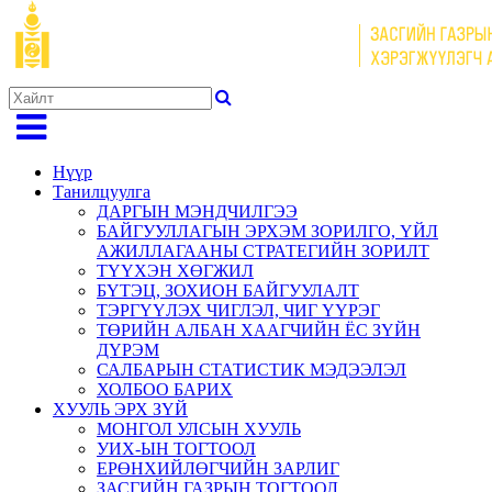
Нүүр
Танилцуулга
ДАРГЫН МЭНДЧИЛГЭЭ
БАЙГУУЛЛАГЫН ЭРХЭМ ЗОРИЛГО, ҮЙЛ
АЖИЛЛАГААНЫ СТРАТЕГИЙН ЗОРИЛТ
ТҮҮХЭН ХӨГЖИЛ
БҮТЭЦ, ЗОХИОН БАЙГУУЛАЛТ
ТЭРГҮҮЛЭХ ЧИГЛЭЛ, ЧИГ ҮҮРЭГ
ТӨРИЙН АЛБАН ХААГЧИЙН ЁС ЗҮЙН
ДҮРЭМ
САЛБАРЫН СТАТИСТИК МЭДЭЭЛЭЛ
ХОЛБОО БАРИХ
ХУУЛЬ ЭРХ ЗҮЙ
МОНГОЛ УЛСЫН ХУУЛЬ
УИХ-ЫН ТОГТООЛ
ЕРӨНХИЙЛӨГЧИЙН ЗАРЛИГ
ЗАСГИЙН ГАЗРЫН ТОГТООЛ