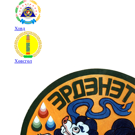
Ховд
Хөвсгөл