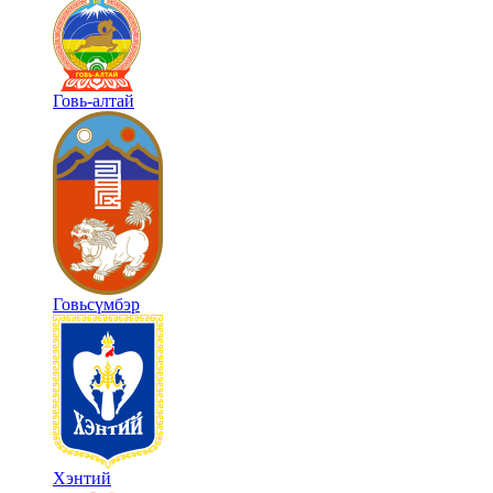
Говь-алтай
Говьсүмбэр
Хэнтий