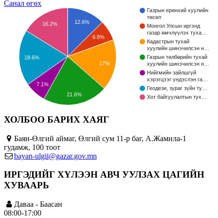
Санал өгөх
Газрын ерөнхий хуулийн
төсөл
12.6%
16.2%
Монгол Улсын иргэнд
газар өмчлүүлэх туха…
6.8%
Кадастрын тухай
хуулийн шинэчилсэн н…
Газрын төлбөрийн тухай
18.6%
17%
хуулийн шинэчилсэн н…
Нийгмийн зайлшгүй
хэрэгцээг үндэслэн га…
7.1%
Геодези, зураг зүйн ту…
21.6%
Хот байгуулалтын тух…
ХОЛБОО БАРИХ ХАЯГ
Баян-Өлгий аймаг, Өлгий сум 11-р баг, А.Жамила-1
гудамж, 100 тоот
bayan-ulgii@gazar.gov.mn
ИРГЭДИЙГ ХҮЛЭЭН АВЧ УУЛЗАХ ЦАГИЙН
ХУВААРЬ
Даваа - Баасан
08:00-17:00