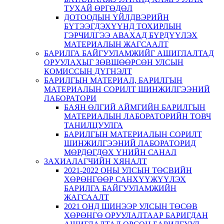
ТУХАЙ ӨРГӨДӨЛ
ДОТООДЫН ҮЙЛДВЭРИЙН
БҮТЭЭГДЭХҮҮНД ТОХИРЛЫН
ГЭРЧИЛГЭЭ АВАХАД БҮРДҮҮЛЭХ
МАТЕРИАЛЫН ЖАГСААЛТ
БАРИЛГА БАЙГУУЛАМЖИЙГ АШИГЛАЛТАД
ОРУУЛАХЫГ ЗӨВШӨӨРСӨН УЛСЫН
КОМИССЫН ДҮГНЭЛТ
БАРИЛГЫН МАТЕРИАЛ, БАРИЛГЫН
МАТЕРИАЛЫН СОРИЛТ ШИНЖИЛГЭЭНИЙ
ЛАБОРАТОРИ
БАЯН ӨЛГИЙ АЙМГИЙН БАРИЛГЫН
МАТЕРИАЛЫН ЛАБОРАТОРИЙН ТОВЧ
ТАНИЛЦУУЛГА
БАРИЛГЫН МАТЕРИАЛЫН СОРИЛТ
ШИНЖИЛГЭЭНИЙ ЛАБОРАТОРИД
МӨРДӨГДӨХ ҮНИЙН САНАЛ
ЗАХИАЛАГЧИЙН ХЯНАЛТ
2021-2022 ОНЫ УЛСЫН ТӨСВИЙН
ХӨРӨНГӨӨР САНХҮҮЖҮҮЛЭХ
БАРИЛГА БАЙГУУЛАМЖИЙН
ЖАГСААЛТ
2021 ОНД ШИНЭЭР УЛСЫН ТӨСӨВ
ХӨРӨНГӨ ОРУУЛАЛТААР БАРИГДАН