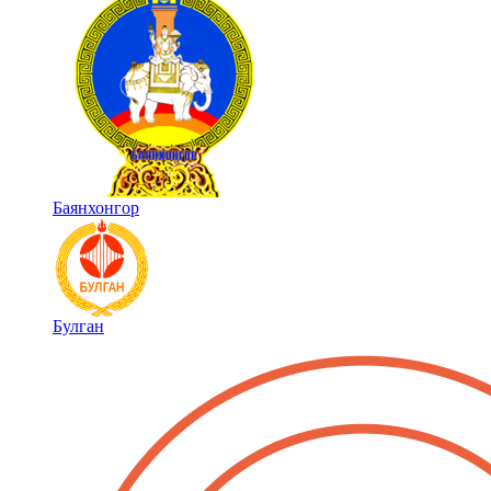
Баянхонгор
Булган