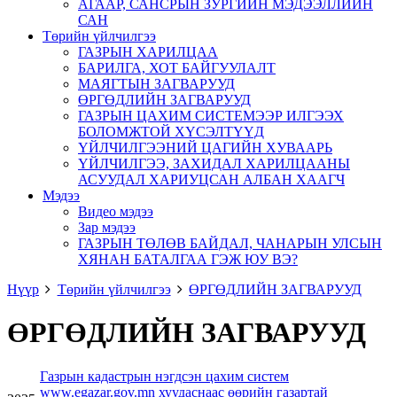
АГААР, САНСРЫН ЗУРГИЙН МЭДЭЭЛЛИЙН
САН
Төрийн үйлчилгээ
ГАЗРЫН ХАРИЛЦАА
БАРИЛГА, ХОТ БАЙГУУЛАЛТ
МАЯГТЫН ЗАГВАРУУД
ӨРГӨДЛИЙН ЗАГВАРУУД
ГАЗРЫН ЦАХИМ СИСТЕМЭЭР ИЛГЭЭХ
БОЛОМЖТОЙ ХҮСЭЛТҮҮД
ҮЙЛЧИЛГЭЭНИЙ ЦАГИЙН ХУВААРЬ
ҮЙЛЧИЛГЭЭ, ЗАХИДАЛ ХАРИЛЦААНЫ
АСУУДАЛ ХАРИУЦСАН АЛБАН ХААГЧ
Мэдээ
Видео мэдээ
Зар мэдээ
ГАЗРЫН ТӨЛӨВ БАЙДАЛ, ЧАНАРЫН УЛСЫН
ХЯНАН БАТАЛГАА ГЭЖ ЮУ ВЭ?
Нүүр
Төрийн үйлчилгээ
ӨРГӨДЛИЙН ЗАГВАРУУД
ӨРГӨДЛИЙН ЗАГВАРУУД
Газрын кадастрын нэгдсэн цахим систем
www.egazar.gov.mn хуудаснаас өөрийн газартай