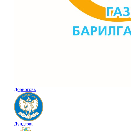
Дорноговь
Дундговь