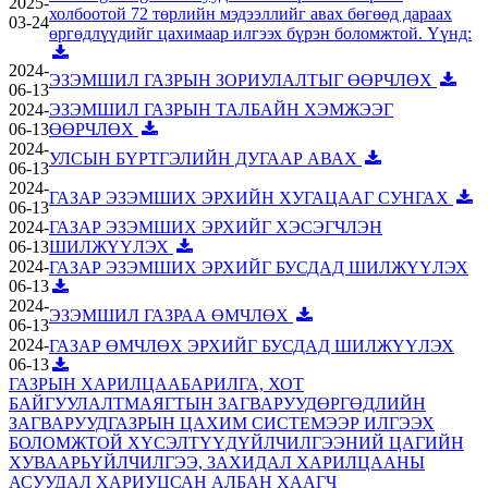
2025-
холбоотой 72 төрлийн мэдээллийг авах бөгөөд дараах
03-24
өргөдлүүдийг цахимаар илгээх бүрэн боломжтой. Үүнд:
2024-
ЭЗЭМШИЛ ГАЗРЫН ЗОРИУЛАЛТЫГ ӨӨРЧЛӨХ
06-13
2024-
ЭЗЭМШИЛ ГАЗРЫН ТАЛБАЙН ХЭМЖЭЭГ
06-13
ӨӨРЧЛӨХ
2024-
УЛСЫН БҮРТГЭЛИЙН ДУГААР АВАХ
06-13
2024-
ГАЗАР ЭЗЭМШИХ ЭРХИЙН ХУГАЦААГ СУНГАХ
06-13
2024-
ГАЗАР ЭЗЭМШИХ ЭРХИЙГ ХЭСЭГЧЛЭН
06-13
ШИЛЖҮҮЛЭХ
2024-
ГАЗАР ЭЗЭМШИХ ЭРХИЙГ БУСДАД ШИЛЖҮҮЛЭХ
06-13
2024-
ЭЗЭМШИЛ ГАЗРАА ӨМЧЛӨХ
06-13
2024-
ГАЗАР ӨМЧЛӨХ ЭРХИЙГ БУСДАД ШИЛЖҮҮЛЭХ
06-13
ГАЗРЫН ХАРИЛЦАА
БАРИЛГА, ХОТ
БАЙГУУЛАЛТ
МАЯГТЫН ЗАГВАРУУД
ӨРГӨДЛИЙН
ЗАГВАРУУД
ГАЗРЫН ЦАХИМ СИСТЕМЭЭР ИЛГЭЭХ
БОЛОМЖТОЙ ХҮСЭЛТҮҮД
ҮЙЛЧИЛГЭЭНИЙ ЦАГИЙН
ХУВААРЬ
ҮЙЛЧИЛГЭЭ, ЗАХИДАЛ ХАРИЛЦААНЫ
АСУУДАЛ ХАРИУЦСАН АЛБАН ХААГЧ