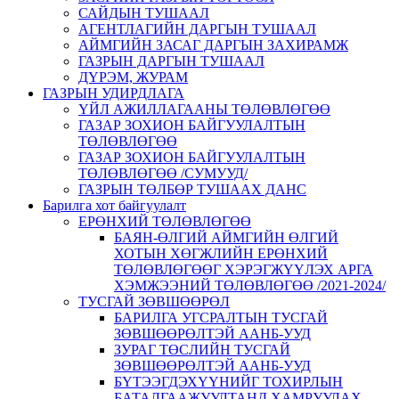
САЙДЫН ТУШААЛ
АГЕНТЛАГИЙН ДАРГЫН ТУШААЛ
АЙМГИЙН ЗАСАГ ДАРГЫН ЗАХИРАМЖ
ГАЗРЫН ДАРГЫН ТУШААЛ
ДҮРЭМ, ЖУРАМ
ГАЗРЫН УДИРДЛАГА
ҮЙЛ АЖИЛЛАГААНЫ ТӨЛӨВЛӨГӨӨ
ГАЗАР ЗОХИОН БАЙГУУЛАЛТЫН
ТӨЛӨВЛӨГӨӨ
ГАЗАР ЗОХИОН БАЙГУУЛАЛТЫН
ТӨЛӨВЛӨГӨӨ /СУМУУД/
ГАЗРЫН ТӨЛБӨР ТУШААХ ДАНС
Барилга хот байгуулалт
ЕРӨНХИЙ ТӨЛӨВЛӨГӨӨ
БАЯН-ӨЛГИЙ АЙМГИЙН ӨЛГИЙ
ХОТЫН ХӨГЖЛИЙН ЕРӨНХИЙ
ТӨЛӨВЛӨГӨӨГ ХЭРЭГЖҮҮЛЭХ АРГА
ХЭМЖЭЭНИЙ ТӨЛӨВЛӨГӨӨ /2021-2024/
ТУСГАЙ ЗӨВШӨӨРӨЛ
БАРИЛГА УГСРАЛТЫН ТУСГАЙ
ЗӨВШӨӨРӨЛТЭЙ ААНБ-УУД
ЗУРАГ ТӨСЛИЙН ТУСГАЙ
ЗӨВШӨӨРӨЛТЭЙ ААНБ-УУД
БҮТЭЭГДЭХҮҮНИЙГ ТОХИРЛЫН
БАТАЛГААЖУУЛТАНД ХАМРУУЛАХ