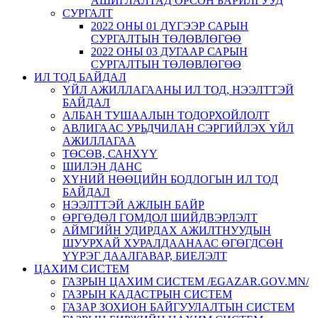
АШИГЛАЛТАД ОРСОН БАРИЛГУУД
СУРГАЛТ
2022 ОНЫ 01 ДҮГЭЭР САРЫН
СУРГАЛТЫН ТӨЛӨВЛӨГӨӨ
2022 ОНЫ 03 ДУГААР САРЫН
СУРГАЛТЫН ТӨЛӨВЛӨГӨӨ
ИЛ ТОД БАЙДАЛ
ҮЙЛ АЖИЛЛАГААНЫ ИЛ ТОД, НЭЭЛТТЭЙ
БАЙДАЛ
АЛБАН ТУШААЛЫН ТОДОРХОЙЛОЛТ
АВЛИГААС УРЬДЧИЛАН СЭРГИЙЛЭХ ҮЙЛ
АЖИЛЛАГАА
ТӨСӨВ, САНХҮҮ
ШИЛЭН ДАНС
ХҮНИЙ НӨӨЦИЙН БОДЛОГЫН ИЛ ТОД
БАЙДАЛ
НЭЭЛТТЭЙ АЖЛЫН БАЙР
ӨРГӨДӨЛ ГОМДОЛ ШИЙДВЭРЛЭЛТ
АЙМГИЙН УДИРДАХ АЖИЛТНУУДЫН
ШУУРХАЙ ХУРАЛДААНААС ӨГӨГДСӨН
ҮҮРЭГ ДААЛГАВАР, БИЕЛЭЛТ
ЦАХИМ СИСТЕМ
ГАЗРЫН ЦАХИМ СИСТЕМ /EGAZAR.GOV.MN/
ГАЗРЫН КАДАСТРЫН СИСТЕМ
ГАЗАР ЗОХИОН БАЙГУУЛАЛТЫН СИСТЕМ