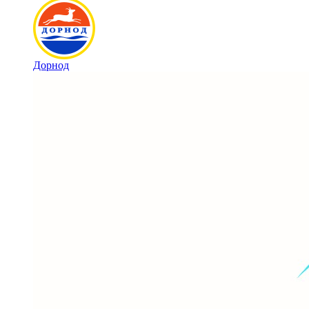
Дорнод