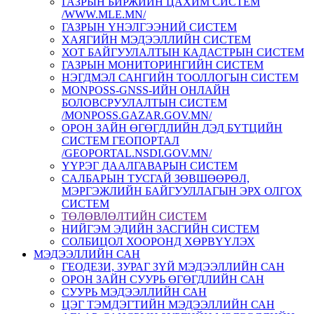
ГАЗРЫН БИРЖИЙН ЦАХИМ СИСТЕМ
/WWW.MLE.MN/
ГАЗРЫН ҮНЭЛГЭЭНИЙ СИСТЕМ
ХАЯГИЙН МЭДЭЭЛЛИЙН СИСТЕМ
ХОТ БАЙГУУЛАЛТЫН КАДАСТРЫН СИСТЕМ
ГАЗРЫН МОНИТОРИНГИЙН СИСТЕМ
НЭГДМЭЛ САНГИЙН ТООЛЛОГЫН СИСТЕМ
MONPOSS-GNSS-ИЙН ОНЛАЙН
БОЛОВСРУУЛАЛТЫН СИСТЕМ
/MONPOSS.GAZAR.GOV.MN/
ОРОН ЗАЙН ӨГӨГДЛИЙН ДЭД БҮТЦИЙН
СИСТЕМ ГЕОПОРТАЛ
/GEOPORTAL.NSDI.GOV.MN/
ҮҮРЭГ ДААЛГАВАРЫН СИСТЕМ
CАЛБАРЫН ТУСГАЙ ЗӨВШӨӨРӨЛ,
МЭРГЭЖЛИЙН БАЙГУУЛЛАГЫН ЭРХ ОЛГОХ
СИСТЕМ
ТӨЛӨВЛӨЛТИЙН СИСТЕМ
НИЙГЭМ ЭДИЙН ЗАСГИЙН СИСТЕМ
СОЛБИЦОЛ ХООРОНД ХӨРВҮҮЛЭХ
МЭДЭЭЛЛИЙН САН
ГЕОДЕЗИ, ЗУРАГ ЗҮЙ МЭДЭЭЛЛИЙН САН
ОРОН ЗАЙН СУУРЬ ӨГӨГДЛИЙН САН
СУУРЬ МЭДЭЭЛЛИЙН САН
ЦЭГ ТЭМДЭГТИЙН МЭДЭЭЛЛИЙН САН