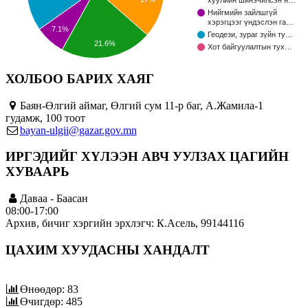
хуулийн шинэчилсэн н…
Нийгмийн зайлшгүй
хэрэгцээг үндэслэн га…
7.1%
Геодези, зураг зүйн ту…
21.6%
Хот байгуулалтын тух…
ХОЛБОО БАРИХ ХАЯГ
Баян-Өлгий аймаг, Өлгий сум 11-р баг, А.Жамила-1
гудамж, 100 тоот
bayan-ulgii@gazar.gov.mn
ИРГЭДИЙГ ХҮЛЭЭН АВЧ УУЛЗАХ ЦАГИЙН
ХУВААРЬ
Даваа - Баасан
08:00-17:00
Архив, бичиг хэргийн эрхлэгч: К.Асель, 99144116
ЦАХИМ ХУУДАСНЫ ХАНДАЛТ
Өнөөдөр: 83
Өчигдөр: 485