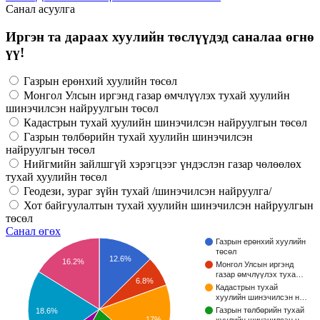
Санал асуулга
Иргэн та дараах хуулийн төслүүдэд саналаа өгнө
үү!
Газрын ерөнхий хуулийн төсөл
Монгол Улсын иргэнд газар өмчлүүлэх тухай хуулийн
шинэчилсэн найруулгын төсөл
Кадастрын тухай хуулийн шинэчилсэн найруулгын төсөл
Газрын төлбөрийн тухай хуулийн шинэчилсэн
найруулгын төсөл
Нийгмийн зайлшгүй хэрэгцээг үндэслэн газар чөлөөлөх
тухай хуулийн төсөл
Геодези, зураг зүйн тухай /шинэчилсэн найруулга/
Хот байгуулалтын тухай хуулийн шинэчилсэн найруулгын
төсөл
Санал өгөх
Газрын ерөнхий хуулийн
төсөл
12.6%
16.2%
Монгол Улсын иргэнд
газар өмчлүүлэх туха…
6.8%
Кадастрын тухай
хуулийн шинэчилсэн н…
Газрын төлбөрийн тухай
18.6%
17%