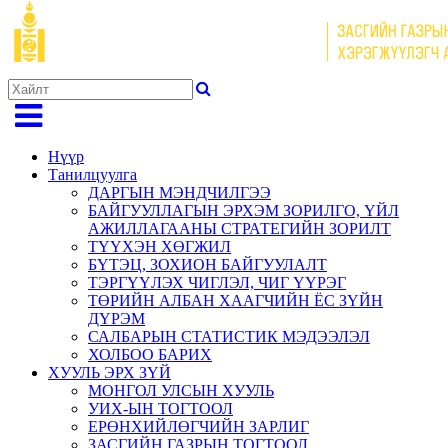
Нүүр
Танилцуулга
ДАРГЫН МЭНДЧИЛГЭЭ
БАЙГУУЛЛАГЫН ЭРХЭМ ЗОРИЛГО, ҮЙЛ
АЖИЛЛАГААНЫ СТРАТЕГИЙН ЗОРИЛТ
ТҮҮХЭН ХӨГЖИЛ
БҮТЭЦ, ЗОХИОН БАЙГУУЛАЛТ
ТЭРГҮҮЛЭХ ЧИГЛЭЛ, ЧИГ ҮҮРЭГ
ТӨРИЙН АЛБАН ХААГЧИЙН ЁС ЗҮЙН
ДҮРЭМ
САЛБАРЫН СТАТИСТИК МЭДЭЭЛЭЛ
ХОЛБОО БАРИХ
ХУУЛЬ ЭРХ ЗҮЙ
МОНГОЛ УЛСЫН ХУУЛЬ
УИХ-ЫН ТОГТООЛ
ЕРӨНХИЙЛӨГЧИЙН ЗАРЛИГ
ЗАСГИЙН ГАЗРЫН ТОГТООЛ