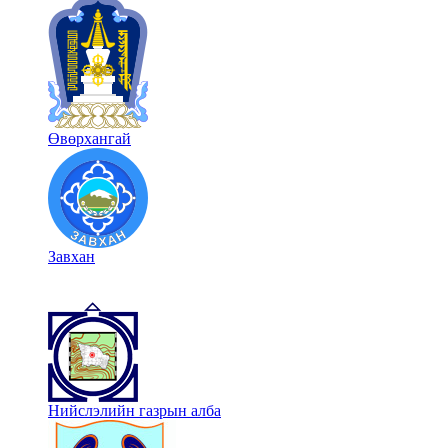
Өвөрхангай
Завхан
Нийслэлийн газрын алба