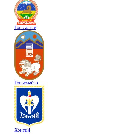
Говь-алтай
Говьсүмбэр
Хэнтий