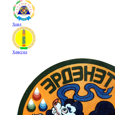
Ховд
Хөвсгөл