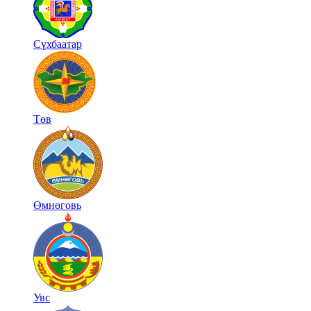
Сүхбаатар
Төв
Өмнөговь
Увс