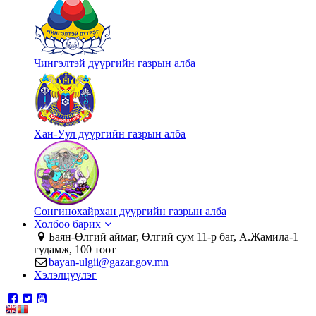
Чингэлтэй дүүргийн газрын алба
Хан-Уул дүүргийн газрын алба
Сонгинохайрхан дүүргийн газрын алба
Холбоо барих
Баян-Өлгий аймаг, Өлгий сум 11-р баг, А.Жамила-1
гудамж, 100 тоот
bayan-ulgii@gazar.gov.mn
Хэлэлцүүлэг