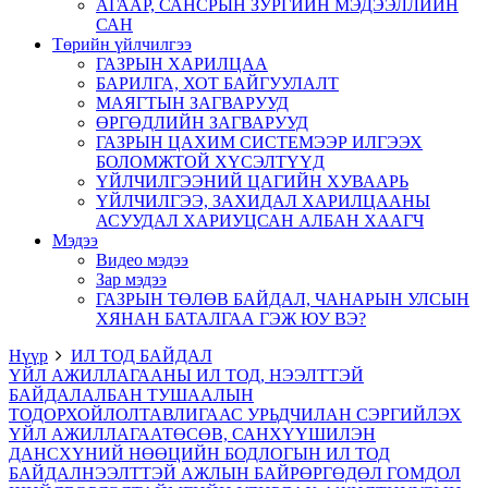
АГААР, САНСРЫН ЗУРГИЙН МЭДЭЭЛЛИЙН
САН
Төрийн үйлчилгээ
ГАЗРЫН ХАРИЛЦАА
БАРИЛГА, ХОТ БАЙГУУЛАЛТ
МАЯГТЫН ЗАГВАРУУД
ӨРГӨДЛИЙН ЗАГВАРУУД
ГАЗРЫН ЦАХИМ СИСТЕМЭЭР ИЛГЭЭХ
БОЛОМЖТОЙ ХҮСЭЛТҮҮД
ҮЙЛЧИЛГЭЭНИЙ ЦАГИЙН ХУВААРЬ
ҮЙЛЧИЛГЭЭ, ЗАХИДАЛ ХАРИЛЦААНЫ
АСУУДАЛ ХАРИУЦСАН АЛБАН ХААГЧ
Мэдээ
Видео мэдээ
Зар мэдээ
ГАЗРЫН ТӨЛӨВ БАЙДАЛ, ЧАНАРЫН УЛСЫН
ХЯНАН БАТАЛГАА ГЭЖ ЮУ ВЭ?
Нүүр
ИЛ ТОД БАЙДАЛ
ҮЙЛ АЖИЛЛАГААНЫ ИЛ ТОД, НЭЭЛТТЭЙ
БАЙДАЛ
АЛБАН ТУШААЛЫН
ТОДОРХОЙЛОЛТ
АВЛИГААС УРЬДЧИЛАН СЭРГИЙЛЭХ
ҮЙЛ АЖИЛЛАГАА
ТӨСӨВ, САНХҮҮ
ШИЛЭН
ДАНС
ХҮНИЙ НӨӨЦИЙН БОДЛОГЫН ИЛ ТОД
БАЙДАЛ
НЭЭЛТТЭЙ АЖЛЫН БАЙР
ӨРГӨДӨЛ ГОМДОЛ