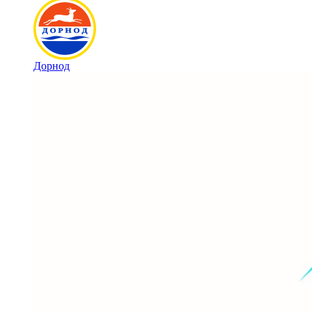
Дорнод