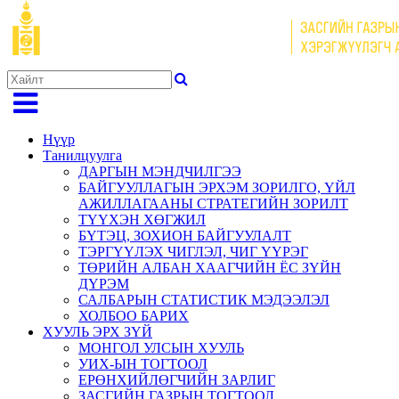
Нүүр
Танилцуулга
ДАРГЫН МЭНДЧИЛГЭЭ
БАЙГУУЛЛАГЫН ЭРХЭМ ЗОРИЛГО, ҮЙЛ
АЖИЛЛАГААНЫ СТРАТЕГИЙН ЗОРИЛТ
ТҮҮХЭН ХӨГЖИЛ
БҮТЭЦ, ЗОХИОН БАЙГУУЛАЛТ
ТЭРГҮҮЛЭХ ЧИГЛЭЛ, ЧИГ ҮҮРЭГ
ТӨРИЙН АЛБАН ХААГЧИЙН ЁС ЗҮЙН
ДҮРЭМ
САЛБАРЫН СТАТИСТИК МЭДЭЭЛЭЛ
ХОЛБОО БАРИХ
ХУУЛЬ ЭРХ ЗҮЙ
МОНГОЛ УЛСЫН ХУУЛЬ
УИХ-ЫН ТОГТООЛ
ЕРӨНХИЙЛӨГЧИЙН ЗАРЛИГ
ЗАСГИЙН ГАЗРЫН ТОГТООЛ