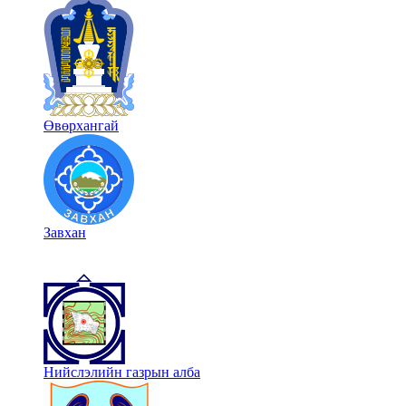
Өвөрхангай
Завхан
Нийслэлийн газрын алба