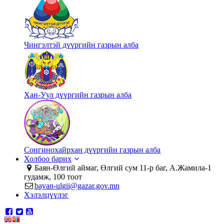
Чингэлтэй дүүргийн газрын алба
Хан-Уул дүүргийн газрын алба
Сонгинохайрхан дүүргийн газрын алба
Холбоо барих
Баян-Өлгий аймаг, Өлгий сум 11-р баг, А.Жамила-1
гудамж, 100 тоот
bayan-ulgii@gazar.gov.mn
Хэлэлцүүлэг