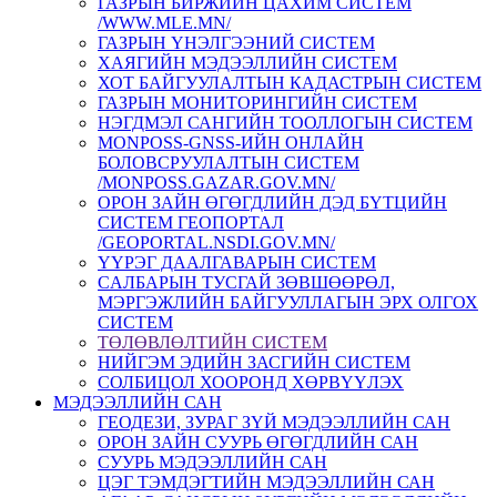
ГАЗРЫН БИРЖИЙН ЦАХИМ СИСТЕМ
/WWW.MLE.MN/
ГАЗРЫН ҮНЭЛГЭЭНИЙ СИСТЕМ
ХАЯГИЙН МЭДЭЭЛЛИЙН СИСТЕМ
ХОТ БАЙГУУЛАЛТЫН КАДАСТРЫН СИСТЕМ
ГАЗРЫН МОНИТОРИНГИЙН СИСТЕМ
НЭГДМЭЛ САНГИЙН ТООЛЛОГЫН СИСТЕМ
MONPOSS-GNSS-ИЙН ОНЛАЙН
БОЛОВСРУУЛАЛТЫН СИСТЕМ
/MONPOSS.GAZAR.GOV.MN/
ОРОН ЗАЙН ӨГӨГДЛИЙН ДЭД БҮТЦИЙН
СИСТЕМ ГЕОПОРТАЛ
/GEOPORTAL.NSDI.GOV.MN/
ҮҮРЭГ ДААЛГАВАРЫН СИСТЕМ
CАЛБАРЫН ТУСГАЙ ЗӨВШӨӨРӨЛ,
МЭРГЭЖЛИЙН БАЙГУУЛЛАГЫН ЭРХ ОЛГОХ
СИСТЕМ
ТӨЛӨВЛӨЛТИЙН СИСТЕМ
НИЙГЭМ ЭДИЙН ЗАСГИЙН СИСТЕМ
СОЛБИЦОЛ ХООРОНД ХӨРВҮҮЛЭХ
МЭДЭЭЛЛИЙН САН
ГЕОДЕЗИ, ЗУРАГ ЗҮЙ МЭДЭЭЛЛИЙН САН
ОРОН ЗАЙН СУУРЬ ӨГӨГДЛИЙН САН
СУУРЬ МЭДЭЭЛЛИЙН САН
ЦЭГ ТЭМДЭГТИЙН МЭДЭЭЛЛИЙН САН