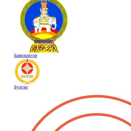
Баянхонгор
Булган