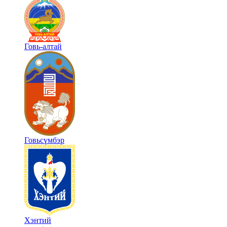
Говь-алтай
Говьсүмбэр
Хэнтий