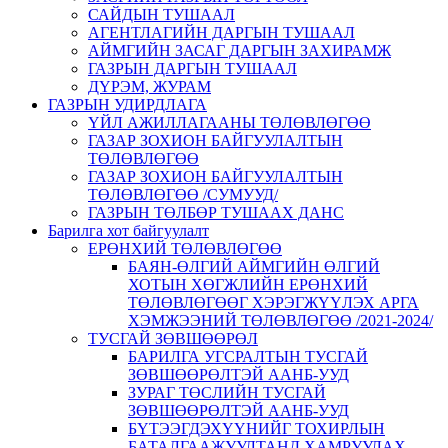
САЙДЫН ТУШААЛ
АГЕНТЛАГИЙН ДАРГЫН ТУШААЛ
АЙМГИЙН ЗАСАГ ДАРГЫН ЗАХИРАМЖ
ГАЗРЫН ДАРГЫН ТУШААЛ
ДҮРЭМ, ЖУРАМ
ГАЗРЫН УДИРДЛАГА
ҮЙЛ АЖИЛЛАГААНЫ ТӨЛӨВЛӨГӨӨ
ГАЗАР ЗОХИОН БАЙГУУЛАЛТЫН
ТӨЛӨВЛӨГӨӨ
ГАЗАР ЗОХИОН БАЙГУУЛАЛТЫН
ТӨЛӨВЛӨГӨӨ /СУМУУД/
ГАЗРЫН ТӨЛБӨР ТУШААХ ДАНС
Барилга хот байгуулалт
ЕРӨНХИЙ ТӨЛӨВЛӨГӨӨ
БАЯН-ӨЛГИЙ АЙМГИЙН ӨЛГИЙ
ХОТЫН ХӨГЖЛИЙН ЕРӨНХИЙ
ТӨЛӨВЛӨГӨӨГ ХЭРЭГЖҮҮЛЭХ АРГА
ХЭМЖЭЭНИЙ ТӨЛӨВЛӨГӨӨ /2021-2024/
ТУСГАЙ ЗӨВШӨӨРӨЛ
БАРИЛГА УГСРАЛТЫН ТУСГАЙ
ЗӨВШӨӨРӨЛТЭЙ ААНБ-УУД
ЗУРАГ ТӨСЛИЙН ТУСГАЙ
ЗӨВШӨӨРӨЛТЭЙ ААНБ-УУД
БҮТЭЭГДЭХҮҮНИЙГ ТОХИРЛЫН
БАТАЛГААЖУУЛТАНД ХАМРУУЛАХ