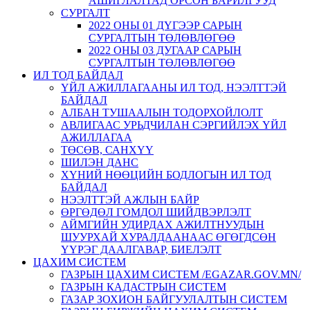
АШИГЛАЛТАД ОРСОН БАРИЛГУУД
СУРГАЛТ
2022 ОНЫ 01 ДҮГЭЭР САРЫН
СУРГАЛТЫН ТӨЛӨВЛӨГӨӨ
2022 ОНЫ 03 ДУГААР САРЫН
СУРГАЛТЫН ТӨЛӨВЛӨГӨӨ
ИЛ ТОД БАЙДАЛ
ҮЙЛ АЖИЛЛАГААНЫ ИЛ ТОД, НЭЭЛТТЭЙ
БАЙДАЛ
АЛБАН ТУШААЛЫН ТОДОРХОЙЛОЛТ
АВЛИГААС УРЬДЧИЛАН СЭРГИЙЛЭХ ҮЙЛ
АЖИЛЛАГАА
ТӨСӨВ, САНХҮҮ
ШИЛЭН ДАНС
ХҮНИЙ НӨӨЦИЙН БОДЛОГЫН ИЛ ТОД
БАЙДАЛ
НЭЭЛТТЭЙ АЖЛЫН БАЙР
ӨРГӨДӨЛ ГОМДОЛ ШИЙДВЭРЛЭЛТ
АЙМГИЙН УДИРДАХ АЖИЛТНУУДЫН
ШУУРХАЙ ХУРАЛДААНААС ӨГӨГДСӨН
ҮҮРЭГ ДААЛГАВАР, БИЕЛЭЛТ
ЦАХИМ СИСТЕМ
ГАЗРЫН ЦАХИМ СИСТЕМ /EGAZAR.GOV.MN/
ГАЗРЫН КАДАСТРЫН СИСТЕМ
ГАЗАР ЗОХИОН БАЙГУУЛАЛТЫН СИСТЕМ