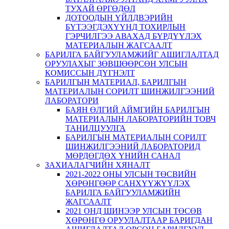
ТУХАЙ ӨРГӨДӨЛ
ДОТООДЫН ҮЙЛДВЭРИЙН
БҮТЭЭГДЭХҮҮНД ТОХИРЛЫН
ГЭРЧИЛГЭЭ АВАХАД БҮРДҮҮЛЭХ
МАТЕРИАЛЫН ЖАГСААЛТ
БАРИЛГА БАЙГУУЛАМЖИЙГ АШИГЛАЛТАД
ОРУУЛАХЫГ ЗӨВШӨӨРСӨН УЛСЫН
КОМИССЫН ДҮГНЭЛТ
БАРИЛГЫН МАТЕРИАЛ, БАРИЛГЫН
МАТЕРИАЛЫН СОРИЛТ ШИНЖИЛГЭЭНИЙ
ЛАБОРАТОРИ
БАЯН ӨЛГИЙ АЙМГИЙН БАРИЛГЫН
МАТЕРИАЛЫН ЛАБОРАТОРИЙН ТОВЧ
ТАНИЛЦУУЛГА
БАРИЛГЫН МАТЕРИАЛЫН СОРИЛТ
ШИНЖИЛГЭЭНИЙ ЛАБОРАТОРИД
МӨРДӨГДӨХ ҮНИЙН САНАЛ
ЗАХИАЛАГЧИЙН ХЯНАЛТ
2021-2022 ОНЫ УЛСЫН ТӨСВИЙН
ХӨРӨНГӨӨР САНХҮҮЖҮҮЛЭХ
БАРИЛГА БАЙГУУЛАМЖИЙН
ЖАГСААЛТ
2021 ОНД ШИНЭЭР УЛСЫН ТӨСӨВ
ХӨРӨНГӨ ОРУУЛАЛТААР БАРИГДАН