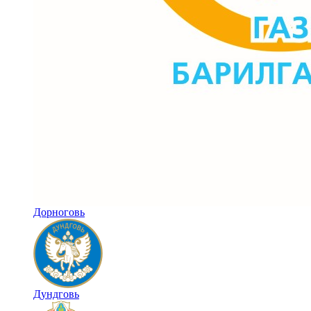
Дорноговь
Дундговь