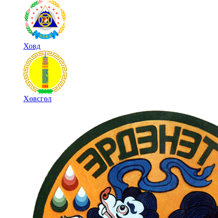
Ховд
Хөвсгөл