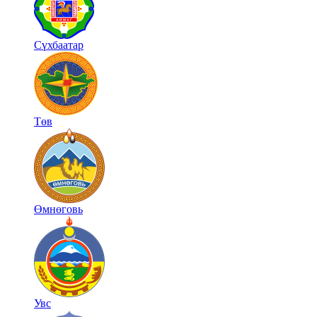
Сүхбаатар
Төв
Өмнөговь
Увс