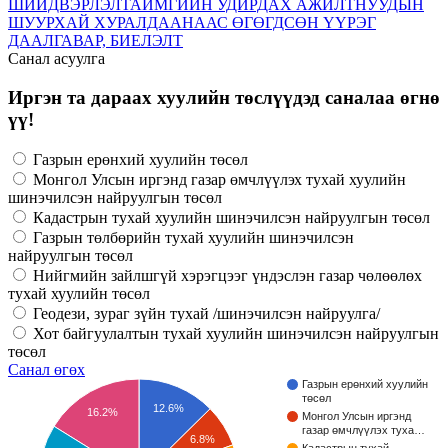
ШИЙДВЭРЛЭЛТ
АЙМГИЙН УДИРДАХ АЖИЛТНУУДЫН
ШУУРХАЙ ХУРАЛДААНААС ӨГӨГДСӨН ҮҮРЭГ
ДААЛГАВАР, БИЕЛЭЛТ
Санал асуулга
Иргэн та дараах хуулийн төслүүдэд саналаа өгнө
үү!
Газрын ерөнхий хуулийн төсөл
Монгол Улсын иргэнд газар өмчлүүлэх тухай хуулийн
шинэчилсэн найруулгын төсөл
Кадастрын тухай хуулийн шинэчилсэн найруулгын төсөл
Газрын төлбөрийн тухай хуулийн шинэчилсэн
найруулгын төсөл
Нийгмийн зайлшгүй хэрэгцээг үндэслэн газар чөлөөлөх
тухай хуулийн төсөл
Геодези, зураг зүйн тухай /шинэчилсэн найруулга/
Хот байгуулалтын тухай хуулийн шинэчилсэн найруулгын
төсөл
Санал өгөх
Газрын ерөнхий хуулийн
төсөл
12.6%
16.2%
Монгол Улсын иргэнд
газар өмчлүүлэх туха…
6.8%