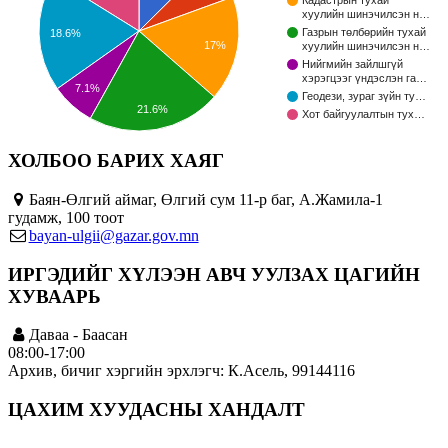
Кадастрын тухай
хуулийн шинэчилсэн н…
Газрын төлбөрийн тухай
18.6%
17%
хуулийн шинэчилсэн н…
Нийгмийн зайлшгүй
хэрэгцээг үндэслэн га…
7.1%
Геодези, зураг зүйн ту…
21.6%
Хот байгуулалтын тух…
ХОЛБОО БАРИХ ХАЯГ
Баян-Өлгий аймаг, Өлгий сум 11-р баг, А.Жамила-1
гудамж, 100 тоот
bayan-ulgii@gazar.gov.mn
ИРГЭДИЙГ ХҮЛЭЭН АВЧ УУЛЗАХ ЦАГИЙН
ХУВААРЬ
Даваа - Баасан
08:00-17:00
Архив, бичиг хэргийн эрхлэгч: К.Асель, 99144116
ЦАХИМ ХУУДАСНЫ ХАНДАЛТ