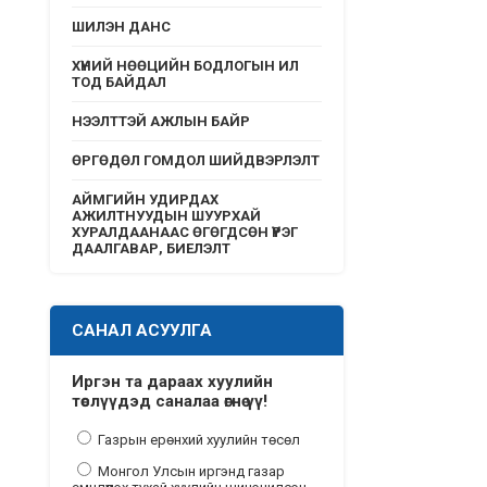
ШИЛЭН ДАНС
ХҮНИЙ НӨӨЦИЙН БОДЛОГЫН ИЛ
ТОД БАЙДАЛ
НЭЭЛТТЭЙ АЖЛЫН БАЙР
ӨРГӨДӨЛ ГОМДОЛ ШИЙДВЭРЛЭЛТ
АЙМГИЙН УДИРДАХ
АЖИЛТНУУДЫН ШУУРХАЙ
ХУРАЛДААНААС ӨГӨГДСӨН ҮҮРЭГ
ДААЛГАВАР, БИЕЛЭЛТ
САНАЛ АСУУЛГА
Иргэн та дараах хуулийн
төслүүдэд саналаа өгнө үү!
Газрын ерөнхий хуулийн төсөл
Монгол Улсын иргэнд газар