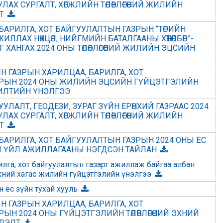
АХ СУРГАЛТ, ХӨГЖЛИЙН ТӨЛӨВЛӨГӨӨНИЙ ЖИЛИЙН
ЛТ
БАРИЛГА, ХОТ БАЙГУУЛАЛТЫН ГАЗРЫН “ТӨРИЙН
ЛЛАХ НӨХЦӨЛ, НИЙГМИЙН БАТАЛГААНЫ ХӨТӨЛБӨР”-
ХАНГАХ 2024 ОНЫ ТӨЛӨВЛӨГӨӨНИЙ ЖИЛИЙН ЭЦСИЙН
Н ГАЗРЫН ХАРИЛЦАА, БАРИЛГА, ХОТ
РЫН 2024 ОНЫ ЖИЛИЙН ЭЦСИЙН ГҮЙЦЭТГЭЛИЙН
ГЖИЛТИЙН ҮНЭЛГЭЭ
УЛАЛТ, ГЕОДЕЗИ, ЗУРАГ ЗҮЙН ЕРӨНХИЙ ГАЗРААС 2024
АХ СУРГАЛТ, ХӨГЖЛИЙН ТӨЛӨВЛӨГӨӨНИЙ ЖИЛИЙН
ЛТ
БАРИЛГА, ХОТ БАЙГУУЛАЛТЫН ГАЗРЫН 2024 ОНЫ ЁС
Ы ҮЙЛ АЖИЛЛАГААНЫ НЭГДСЭН ТАЙЛАН
илга, хот байгуулалтын газарт ажиллаж байгаа албан
хний хагас жилийн гүйцэтгэлийн үнэлгээ
н ёс зүйн тухай хууль
Н ГАЗРЫН ХАРИЛЦАА, БАРИЛГА, ХОТ
ЫН 2024 ОНЫ ГҮЙЦЭТГЭЛИЙН ТӨЛӨВЛӨГӨӨНИЙ ЭХНИЙ
ЕЛЭЛТ