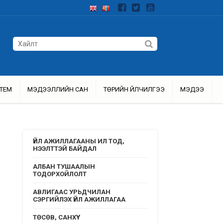
ТЕМ
МЭДЭЭЛЛИЙН САН
ТӨРИЙН ҮЙЛЧИЛГЭЭ
МЭДЭЭ
ҮЙЛ АЖИЛЛАГААНЫ ИЛ ТОД,
НЭЭЛТТЭЙ БАЙДАЛ
АЛБАН ТУШААЛЫН
ТОДОРХОЙЛОЛТ
АВЛИГААС УРЬДЧИЛАН
СЭРГИЙЛЭХ ҮЙЛ АЖИЛЛАГАА
ТӨСӨВ, САНХҮҮ