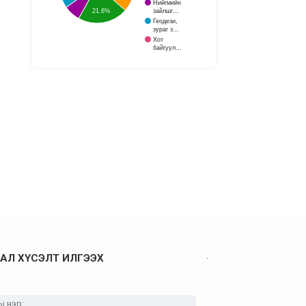
Нийгмийн
зайлшг…
21.6%
Геодези,
зураг з…
Хот
байгуул…
.
АЛ ХҮСЭЛТ ИЛГЭЭХ