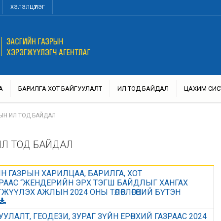
ХЭЛЭЛЦҮҮЛЭГ
А
БАРИЛГА ХОТ БАЙГУУЛАЛТ
ИЛ ТОД БАЙДАЛ
ЦАХИМ СИС
ЫН ИЛ ТОД БАЙДАЛ
ИЛ ТОД БАЙДАЛ
Н ГАЗРЫН ХАРИЛЦАА, БАРИЛГА, ХОТ
РААС “ЖЕНДЕРИЙН ЭРХ ТЭГШ БАЙДЛЫГ ХАНГАХ
ЖҮҮЛЭХ АЖЛЫН 2024 ОНЫ ТӨЛӨВЛӨГӨӨНИЙ БҮТЭН
УЛАЛТ, ГЕОДЕЗИ, ЗУРАГ ЗҮЙН ЕРӨНХИЙ ГАЗРААС 2024