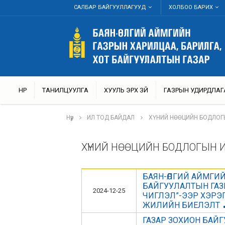
САЛБАР БАЙГУУЛЛАГУУД
ХОЛБОО БАРИХ
НҮҮР
ТАНИЛЦУУЛГА
ХУУЛЬ ЭРХ ЗҮЙ
ГАЗРЫН УДИРДЛАГ
Нүүр
ИЛ ТОД БАЙДАЛ
ХҮНИЙ НӨӨЦИЙН БОДЛОГ
ХҮНИЙ НӨӨЦИЙН БОДЛОГЫН 
БАЯН-ӨЛГИЙ АЙМГИЙ
БАЙГУУЛАЛТЫН ГАЗ
2024-12-25
ЧИГЛЭЛ”-ЭЭР ХЭРЭГ
ЖИЛИЙН БИЕЛЭЛТ
ГАЗАР ЗОХИОН БАЙГУ