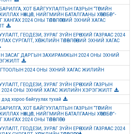
БАРИЛГА, ХОТ БАЙГУУЛАЛТЫН ГАЗРЫН “ТӨРИЙН
ЛЛАХ НӨХЦӨЛ, НИЙГМИЙН БАТАЛГААНЫ ХӨТӨЛБӨР”-
АНГАХ 2024 ОНЫ ТӨЛӨВЛӨГӨӨНИЙ ЭХНИЙ ХАГАС
ЛТ
УЛАЛТ, ГЕОДЕЗИ, ЗУРАГ ЗҮЙН ЕРӨНХИЙ ГАЗРААС 2024
АХ СУРГАЛТ, ХӨГЖЛИЙН ТӨЛӨВЛӨГӨӨНИЙ ЭХНИЙ ХАГАС
ЙН ЗАСАГ ДАРГЫН ЗАХИРАМЖЫН 2024 ОНЫ ЭХНИЙ
РЭГЖИЛТ
ОГТООЛЫН 2024 ОНЫ ЭХНИЙ ХАГАС ЖИЛИЙН
УУЛАЛТ, ГЕОДЕЗИ, ЗУРАГ ЗҮЙН ЕРӨНХИЙ ГАЗРЫН
2024 ОНЫ ЭХНИЙ ХАГАС ЖИЛИЙН ХЭРЭГЖИЛТ
 дэд хороо байгуулах тухай
БАРИЛГА, ХОТ БАЙГУУЛАЛТЫН ГАЗРЫН “ТӨРИЙН
ЛЛАХ НӨХЦӨЛ, НИЙГМИЙН БАТАЛГААНЫ ХӨТӨЛБӨР”-
НГАХ 2024 ОНЫ ТӨЛӨВЛӨГӨӨ
УЛАЛТ, ГЕОДЕЗИ, ЗУРАГ ЗҮЙН ЕРӨНХИЙ ГАЗРААС 2024