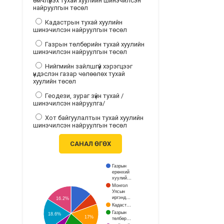
өмчлүүлэх тухай хуулийн шинэчилсэн
найруулгын төсөл
Кадастрын тухай хуулийн
шинэчилсэн найруулгын төсөл
Газрын төлбөрийн тухай хуулийн
шинэчилсэн найруулгын төсөл
Нийгмийн зайлшгүй хэрэгцээг
үндэслэн газар чөлөөлөх тухай
хуулийн төсөл
Геодези, зураг зүйн тухай /
шинэчилсэн найруулга/
Хот байгуулалтын тухай хуулийн
шинэчилсэн найруулгын төсөл
САНАЛ ӨГӨХ
Газрын
ерөнхий
хуулий…
Монгол
Улсын
иргэнд…
16.2%
Кадаст…
Газрын
18.6%
17%
төлбөр…