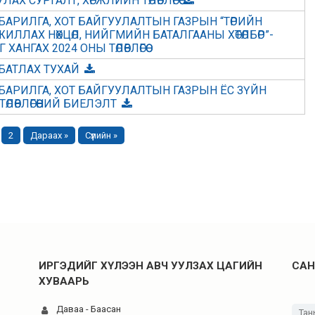
Х СУРГАЛТ, ХӨГЖЛИЙН ТӨЛӨВЛӨГӨӨ
БАРИЛГА, ХОТ БАЙГУУЛАЛТЫН ГАЗРЫН “ТӨРИЙН
ЛЛАХ НӨХЦӨЛ, НИЙГМИЙН БАТАЛГААНЫ ХӨТӨЛБӨР”-
НГАХ 2024 ОНЫ ТӨЛӨВЛӨГӨӨ
БАТЛАХ ТУХАЙ
БАРИЛГА, ХОТ БАЙГУУЛАЛТЫН ГАЗРЫН ЁС ЗҮЙН
ТӨЛӨВЛӨГӨӨНИЙ БИЕЛЭЛТ
2
Дараах »
Сүүлийн »
ИРГЭДИЙГ ХҮЛЭЭН АВЧ УУЛЗАХ ЦАГИЙН
САН
ХУВААРЬ
Даваа - Баасан