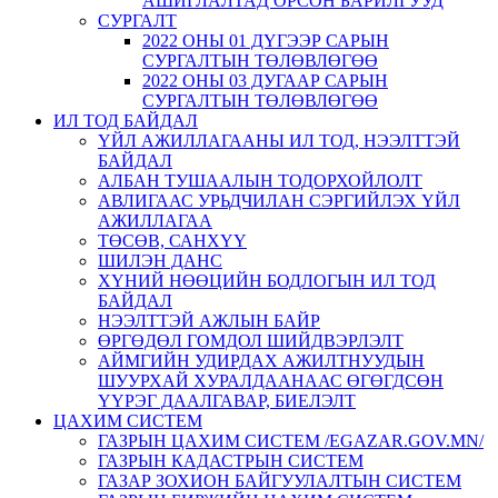
АШИГЛАЛТАД ОРСОН БАРИЛГУУД
СУРГАЛТ
2022 ОНЫ 01 ДҮГЭЭР САРЫН
СУРГАЛТЫН ТӨЛӨВЛӨГӨӨ
2022 ОНЫ 03 ДУГААР САРЫН
СУРГАЛТЫН ТӨЛӨВЛӨГӨӨ
ИЛ ТОД БАЙДАЛ
ҮЙЛ АЖИЛЛАГААНЫ ИЛ ТОД, НЭЭЛТТЭЙ
БАЙДАЛ
АЛБАН ТУШААЛЫН ТОДОРХОЙЛОЛТ
АВЛИГААС УРЬДЧИЛАН СЭРГИЙЛЭХ ҮЙЛ
АЖИЛЛАГАА
ТӨСӨВ, САНХҮҮ
ШИЛЭН ДАНС
ХҮНИЙ НӨӨЦИЙН БОДЛОГЫН ИЛ ТОД
БАЙДАЛ
НЭЭЛТТЭЙ АЖЛЫН БАЙР
ӨРГӨДӨЛ ГОМДОЛ ШИЙДВЭРЛЭЛТ
АЙМГИЙН УДИРДАХ АЖИЛТНУУДЫН
ШУУРХАЙ ХУРАЛДААНААС ӨГӨГДСӨН
ҮҮРЭГ ДААЛГАВАР, БИЕЛЭЛТ
ЦАХИМ СИСТЕМ
ГАЗРЫН ЦАХИМ СИСТЕМ /EGAZAR.GOV.MN/
ГАЗРЫН КАДАСТРЫН СИСТЕМ
ГАЗАР ЗОХИОН БАЙГУУЛАЛТЫН СИСТЕМ