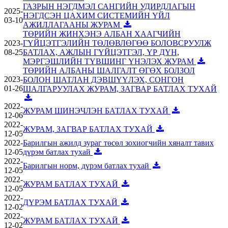
ГАЗРЫН НЭГДМЭЛ САНГИЙН УДИРДЛАГЫН
2025-
НЭГДСЭН ЦАХИМ СИСТЕМИЙН ҮЙЛ
03-10
АЖИЛЛАГААНЫ ЖУРАМ
ТӨРИЙН ЖИНХЭНЭ АЛБАН ХААГЧИЙН
2023-
ГҮЙЦЭТГЭЛИЙН ТӨЛӨВЛӨГӨӨ БОЛОВСРУУЛЖ
08-25
БАТЛАХ, АЖЛЫН ГҮЙЦЭТГЭЛ, ҮР ДҮН,
МЭРГЭШЛИЙН ТҮВШИНГ ҮНЭЛЭХ ЖУРАМ
ТӨРИЙН АЛБАНЫ ШАЛГАЛТ ӨГӨХ БОЛЗОЛ
2023-
БОЛОН ШАТЛАН ДЭВШҮҮЛЭХ, СОНГОН
01-26
ШАЛГАРУУЛАХ ЖУРАМ, ЗАГВАР БАТЛАХ ТУХАЙ
2022-
ЖУРАМ ШИНЭЧЛЭН БАТЛАХ ТУХАЙ
12-06
2022-
ЖУРАМ, ЗАГВАР БАТЛАХ ТУХАЙ
12-05
2022-
Барилгын ажилд зураг төсөл зохиогчийн хяналт тавих
12-05
дүрэм батлах тухай
2022-
Барилгын норм, дүрэм батлах тухай
12-05
2022-
ЖУРАМ БАТЛАХ ТУХАЙ
12-05
2022-
ДҮРЭМ БАТЛАХ ТУХАЙ
12-02
2022-
ЖУРАМ БАТЛАХ ТУХАЙ
12-02