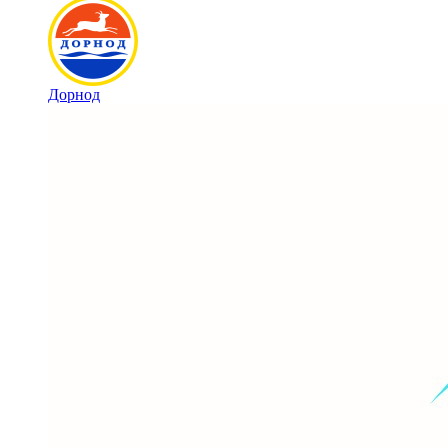
Дорнод