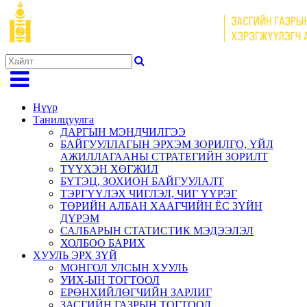
Нүүр
Танилцуулга
ДАРГЫН МЭНДЧИЛГЭЭ
БАЙГУУЛЛАГЫН ЭРХЭМ ЗОРИЛГО, ҮЙЛ
АЖИЛЛАГААНЫ СТРАТЕГИЙН ЗОРИЛТ
ТҮҮХЭН ХӨГЖИЛ
БҮТЭЦ, ЗОХИОН БАЙГУУЛАЛТ
ТЭРГҮҮЛЭХ ЧИГЛЭЛ, ЧИГ ҮҮРЭГ
ТӨРИЙН АЛБАН ХААГЧИЙН ЁС ЗҮЙН
ДҮРЭМ
САЛБАРЫН СТАТИСТИК МЭДЭЭЛЭЛ
ХОЛБОО БАРИХ
ХУУЛЬ ЭРХ ЗҮЙ
МОНГОЛ УЛСЫН ХУУЛЬ
УИХ-ЫН ТОГТООЛ
ЕРӨНХИЙЛӨГЧИЙН ЗАРЛИГ
ЗАСГИЙН ГАЗРЫН ТОГТООЛ