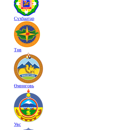
Сүхбаатар
Төв
Өмнөговь
Увс