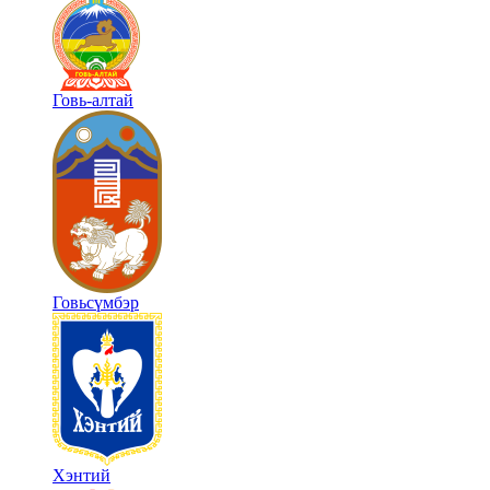
Говь-алтай
Говьсүмбэр
Хэнтий