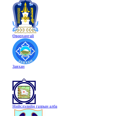
Өвөрхангай
Завхан
Нийслэлийн газрын алба