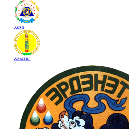
Ховд
Хөвсгөл