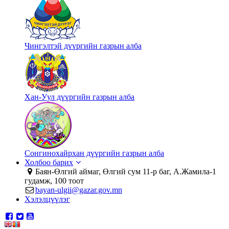
Чингэлтэй дүүргийн газрын алба
Хан-Уул дүүргийн газрын алба
Сонгинохайрхан дүүргийн газрын алба
Холбоо барих
Баян-Өлгий аймаг, Өлгий сум 11-р баг, А.Жамила-1
гудамж, 100 тоот
bayan-ulgii@gazar.gov.mn
Хэлэлцүүлэг