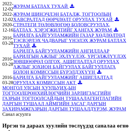
2022-
ЖУРАМ БАТЛАХ ТУХАЙ
12-02
2022-
ЖУРАМ ШИНЭЧЛЭН БАТАЛЖ, ТОГТООЛЫН
12-02
ХАВСРАЛТАД ӨӨРЧЛӨЛТ ОРУУЛАХ ТУХАЙ
2020-
СТРАТЕГИ ТӨЛӨВЛӨГӨӨ БОЛОВСРУУЛАХ,
12-16
БАТЛАХ, ХЭРЭГЖИЛТИЙГ ХАНГАХ ЖУРАМ
БАРИЛГА БАЙГУУЛАМЖИЙН ГАЗАР ХӨДЛӨЛТӨД
2016-
ТЭСВЭРЛЭХ ЧАДВАРЫГ ҮНЭЛЭХ ЖУРАМ БАТЛАХ
03-28
ТУХАЙ
БАРИЛГА БАЙГУУЛАМЖИЙН АНГИЛЛААР
БАРИЛГЫН АЖЛЫГ ЭХЛҮҮЛЭХ, ҮРГЭЛЖЛҮҮЛЭХ
2016-
ЗӨВШӨӨРӨЛ ОЛГОХ, АШИГЛАЛТАД ОРУУЛАХ
03-28
АЖЛЫГ ЗОХИОН БАЙГУУЛАХ БАЙГУУЛЛАГА
БОЛОН КОМИССЫН БҮРЭЛДЭХҮҮН
2016-
БАРИЛГА БАЙГУУЛАМЖИЙГ АШИГЛАЛТАД
03-28
ОРУУЛАХ КОМИССЫН АКТ
МОНГОЛ УЛСЫН ХУУЛЬ
УИХ-ЫН
ТОГТООЛ
ЕРӨНХИЙЛӨГЧИЙН ЗАРЛИГ
ЗАСГИЙН
ГАЗРЫН ТОГТООЛ
САЙДЫН ТУШААЛ
АГЕНТЛАГИЙН
ДАРГЫН ТУШААЛ
АЙМГИЙН ЗАСАГ ДАРГЫН
ЗАХИРАМЖ
ГАЗРЫН ДАРГЫН ТУШААЛ
ДҮРЭМ, ЖУРАМ
Санал асуулга
Иргэн та дараах хуулийн төслүүдэд саналаа өгнө