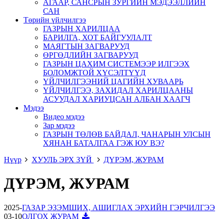
АГААР, САНСРЫН ЗУРГИЙН МЭДЭЭЛЛИЙН
САН
Төрийн үйлчилгээ
ГАЗРЫН ХАРИЛЦАА
БАРИЛГА, ХОТ БАЙГУУЛАЛТ
МАЯГТЫН ЗАГВАРУУД
ӨРГӨДЛИЙН ЗАГВАРУУД
ГАЗРЫН ЦАХИМ СИСТЕМЭЭР ИЛГЭЭХ
БОЛОМЖТОЙ ХҮСЭЛТҮҮД
ҮЙЛЧИЛГЭЭНИЙ ЦАГИЙН ХУВААРЬ
ҮЙЛЧИЛГЭЭ, ЗАХИДАЛ ХАРИЛЦААНЫ
АСУУДАЛ ХАРИУЦСАН АЛБАН ХААГЧ
Мэдээ
Видео мэдээ
Зар мэдээ
ГАЗРЫН ТӨЛӨВ БАЙДАЛ, ЧАНАРЫН УЛСЫН
ХЯНАН БАТАЛГАА ГЭЖ ЮУ ВЭ?
Нүүр
ХУУЛЬ ЭРХ ЗҮЙ
ДҮРЭМ, ЖУРАМ
ДҮРЭМ, ЖУРАМ
2025-
ГАЗАР ЭЗЭМШИХ, АШИГЛАХ ЭРХИЙН ГЭРЧИЛГЭЭ
03-10
ОЛГОХ ЖУРАМ