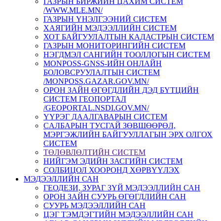
ГАЗРЫН БИРЖИЙН ЦАХИМ СИСТЕМ
/WWW.MLE.MN/
ГАЗРЫН ҮНЭЛГЭЭНИЙ СИСТЕМ
ХАЯГИЙН МЭДЭЭЛЛИЙН СИСТЕМ
ХОТ БАЙГУУЛАЛТЫН КАДАСТРЫН СИСТЕМ
ГАЗРЫН МОНИТОРИНГИЙН СИСТЕМ
НЭГДМЭЛ САНГИЙН ТООЛЛОГЫН СИСТЕМ
MONPOSS-GNSS-ИЙН ОНЛАЙН
БОЛОВСРУУЛАЛТЫН СИСТЕМ
/MONPOSS.GAZAR.GOV.MN/
ОРОН ЗАЙН ӨГӨГДЛИЙН ДЭД БҮТЦИЙН
СИСТЕМ ГЕОПОРТАЛ
/GEOPORTAL.NSDI.GOV.MN/
ҮҮРЭГ ДААЛГАВАРЫН СИСТЕМ
CАЛБАРЫН ТУСГАЙ ЗӨВШӨӨРӨЛ,
МЭРГЭЖЛИЙН БАЙГУУЛЛАГЫН ЭРХ ОЛГОХ
СИСТЕМ
ТӨЛӨВЛӨЛТИЙН СИСТЕМ
НИЙГЭМ ЭДИЙН ЗАСГИЙН СИСТЕМ
СОЛБИЦОЛ ХООРОНД ХӨРВҮҮЛЭХ
МЭДЭЭЛЛИЙН САН
ГЕОДЕЗИ, ЗУРАГ ЗҮЙ МЭДЭЭЛЛИЙН САН
ОРОН ЗАЙН СУУРЬ ӨГӨГДЛИЙН САН
СУУРЬ МЭДЭЭЛЛИЙН САН
ЦЭГ ТЭМДЭГТИЙН МЭДЭЭЛЛИЙН САН