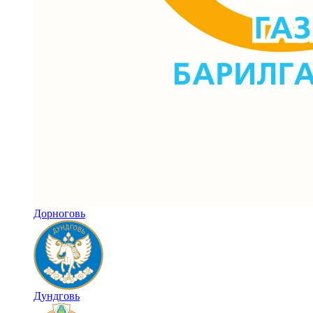
Дорноговь
Дундговь