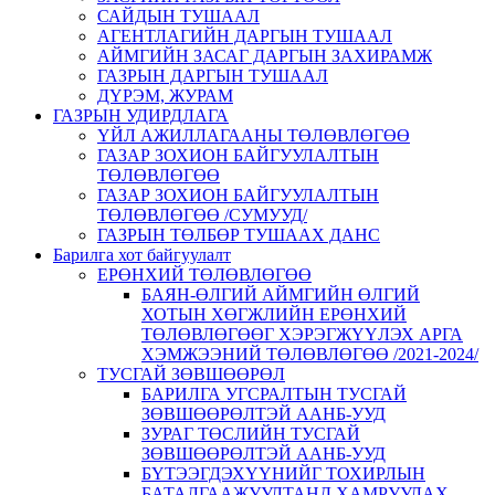
САЙДЫН ТУШААЛ
АГЕНТЛАГИЙН ДАРГЫН ТУШААЛ
АЙМГИЙН ЗАСАГ ДАРГЫН ЗАХИРАМЖ
ГАЗРЫН ДАРГЫН ТУШААЛ
ДҮРЭМ, ЖУРАМ
ГАЗРЫН УДИРДЛАГА
ҮЙЛ АЖИЛЛАГААНЫ ТӨЛӨВЛӨГӨӨ
ГАЗАР ЗОХИОН БАЙГУУЛАЛТЫН
ТӨЛӨВЛӨГӨӨ
ГАЗАР ЗОХИОН БАЙГУУЛАЛТЫН
ТӨЛӨВЛӨГӨӨ /СУМУУД/
ГАЗРЫН ТӨЛБӨР ТУШААХ ДАНС
Барилга хот байгуулалт
ЕРӨНХИЙ ТӨЛӨВЛӨГӨӨ
БАЯН-ӨЛГИЙ АЙМГИЙН ӨЛГИЙ
ХОТЫН ХӨГЖЛИЙН ЕРӨНХИЙ
ТӨЛӨВЛӨГӨӨГ ХЭРЭГЖҮҮЛЭХ АРГА
ХЭМЖЭЭНИЙ ТӨЛӨВЛӨГӨӨ /2021-2024/
ТУСГАЙ ЗӨВШӨӨРӨЛ
БАРИЛГА УГСРАЛТЫН ТУСГАЙ
ЗӨВШӨӨРӨЛТЭЙ ААНБ-УУД
ЗУРАГ ТӨСЛИЙН ТУСГАЙ
ЗӨВШӨӨРӨЛТЭЙ ААНБ-УУД
БҮТЭЭГДЭХҮҮНИЙГ ТОХИРЛЫН
БАТАЛГААЖУУЛТАНД ХАМРУУЛАХ