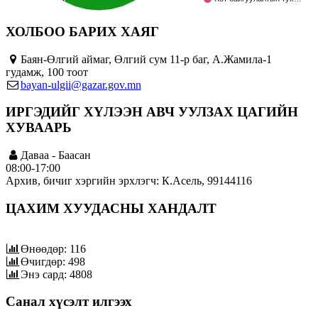
ХОЛБОО БАРИХ ХАЯГ
Баян-Өлгий аймаг, Өлгий сум 11-р баг, А.Жамила-1
гудамж, 100 тоот
bayan-ulgii@gazar.gov.mn
ИРГЭДИЙГ ХҮЛЭЭН АВЧ УУЛЗАХ ЦАГИЙН
ХУВААРЬ
Даваа - Баасан
08:00-17:00
Архив, бичиг хэргийн эрхлэгч: К.Асель, 99144116
ЦАХИМ ХУУДАСНЫ ХАНДАЛТ
Өнөөдөр: 116
Өчигдөр: 498
Энэ сард: 4808
Санал хүсэлт илгээх