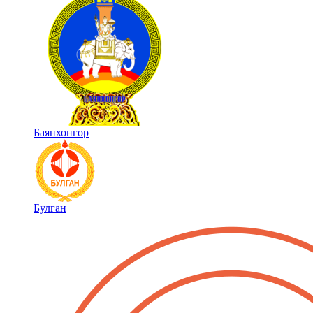
Баянхонгор
Булган