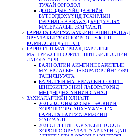
ТУХАЙ ӨРГӨДӨЛ
ДОТООДЫН ҮЙЛДВЭРИЙН
БҮТЭЭГДЭХҮҮНД ТОХИРЛЫН
ГЭРЧИЛГЭЭ АВАХАД БҮРДҮҮЛЭХ
МАТЕРИАЛЫН ЖАГСААЛТ
БАРИЛГА БАЙГУУЛАМЖИЙГ АШИГЛАЛТАД
ОРУУЛАХЫГ ЗӨВШӨӨРСӨН УЛСЫН
КОМИССЫН ДҮГНЭЛТ
БАРИЛГЫН МАТЕРИАЛ, БАРИЛГЫН
МАТЕРИАЛЫН СОРИЛТ ШИНЖИЛГЭЭНИЙ
ЛАБОРАТОРИ
БАЯН ӨЛГИЙ АЙМГИЙН БАРИЛГЫН
МАТЕРИАЛЫН ЛАБОРАТОРИЙН ТОВЧ
ТАНИЛЦУУЛГА
БАРИЛГЫН МАТЕРИАЛЫН СОРИЛТ
ШИНЖИЛГЭЭНИЙ ЛАБОРАТОРИД
МӨРДӨГДӨХ ҮНИЙН САНАЛ
ЗАХИАЛАГЧИЙН ХЯНАЛТ
2021-2022 ОНЫ УЛСЫН ТӨСВИЙН
ХӨРӨНГӨӨР САНХҮҮЖҮҮЛЭХ
БАРИЛГА БАЙГУУЛАМЖИЙН
ЖАГСААЛТ
2021 ОНД ШИНЭЭР УЛСЫН ТӨСӨВ
ХӨРӨНГӨ ОРУУЛАЛТААР БАРИГДАН