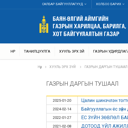
САЛБАР БАЙГУУЛЛАГУУД
ХОЛБОО БАРИХ
НҮҮР
ТАНИЛЦУУЛГА
ХУУЛЬ ЭРХ ЗҮЙ
ГАЗРЫН УДИРДЛАГ
Нүүр
ХУУЛЬ ЭРХ ЗҮЙ
ГАЗРЫН ДАРГЫН ТУШААЛ
ГАЗРЫН ДАРГЫН ТУШААЛ
Цалин шинэчлэн тогт
2025-01-20
Байгууллагын ёс зүйн
2024-02-14
ЁС ЗҮЙН ЗӨВЛӨЛ Б
2022-01-27
ДОТООД ҮЙЛ АЖИЛ
2021-02-08