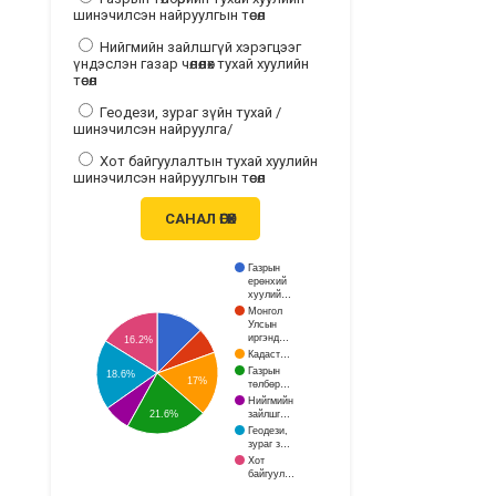
шинэчилсэн найруулгын төсөл
Нийгмийн зайлшгүй хэрэгцээг
үндэслэн газар чөлөөлөх тухай хуулийн
төсөл
Геодези, зураг зүйн тухай /
шинэчилсэн найруулга/
Хот байгуулалтын тухай хуулийн
шинэчилсэн найруулгын төсөл
САНАЛ ӨГӨХ
Газрын
ерөнхий
хуулий…
Монгол
Улсын
иргэнд…
16.2%
Кадаст…
Газрын
18.6%
17%
төлбөр…
Нийгмийн
зайлшг…
21.6%
Геодези,
зураг з…
Хот
байгуул…