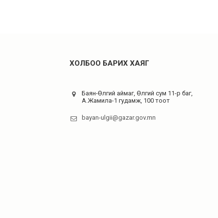
ХОЛБОО БАРИХ ХАЯГ
Баян-Өлгий аймаг, Өлгий сум 11-р баг,
А.Жамила-1 гудамж, 100 тоот
bayan-ulgii@gazar.gov.mn