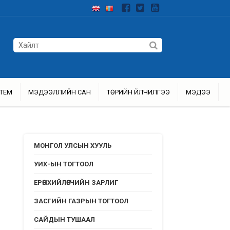
ТЕМ
МЭДЭЭЛЛИЙН САН
ТӨРИЙН ҮЙЛЧИЛГЭЭ
МЭДЭЭ
МОНГОЛ УЛСЫН ХУУЛЬ
УИХ-ЫН ТОГТООЛ
ЕРӨНХИЙЛӨГЧИЙН ЗАРЛИГ
ЗАСГИЙН ГАЗРЫН ТОГТООЛ
САЙДЫН ТУШААЛ