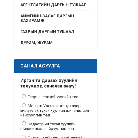
АГЕНТЛАГИЙН ДАРГЫН ТУШААЛ
АЙМГИЙН ЗАСАГ ДАРГЫН
ЗАХИРАМЖ
ГАЗРЫН ДАРГЫН ТУШААЛ
ДҮРЭМ, ЖУРАМ
САНАЛ АСУУЛГА
Иргэн та дараах хуулийн
төслүүдэд саналаа өгнө үү!
Газрын ерөнхий хуулийн төсөл
Монгол Улсын иргэнд газар
өмчлүүлэх тухай хуулийн шинэчилсэн
найруулгын төсөл
Кадастрын тухай хуулийн
шинэчилсэн найруулгын төсөл
Газрын төлбөрийн тухай хуулийн