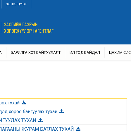
ХЭЛЭЛЦҮҮЛЭГ
А
БАРИЛГА ХОТ БАЙГУУЛАЛТ
ИЛ ТОД БАЙДАЛ
ЦАХИМ СИС
оох тухай
 дэд хороо байгуулах тухай
АЙГУУЛАХ ТУХАЙ
ЛАГААНЫ ЖУРАМ БАТЛАХ ТУХАЙ