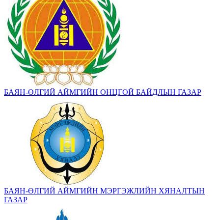
БАЯН-ӨЛГИЙ АЙМГИЙН ОНЦГОЙ БАЙДЛЫН ГАЗАР
БАЯН-ӨЛГИЙ АЙМГИЙН МЭРГЭЖЛИЙН ХЯНАЛТЫН
ГАЗАР