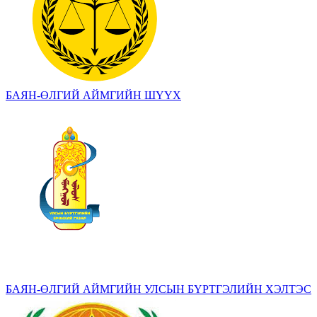
БАЯН-ӨЛГИЙ АЙМГИЙН ШҮҮХ
БАЯН-ӨЛГИЙ АЙМГИЙН УЛСЫН БҮРТГЭЛИЙН ХЭЛТЭС