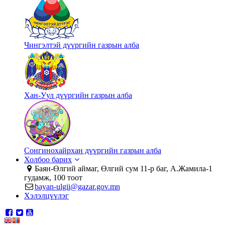
Чингэлтэй дүүргийн газрын алба
Хан-Уул дүүргийн газрын алба
Сонгинохайрхан дүүргийн газрын алба
Холбоо барих
Баян-Өлгий аймаг, Өлгий сум 11-р баг, А.Жамила-1
гудамж, 100 тоот
bayan-ulgii@gazar.gov.mn
Хэлэлцүүлэг