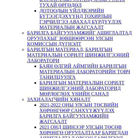
ТУХАЙ ӨРГӨДӨЛ
ДОТООДЫН ҮЙЛДВЭРИЙН
БҮТЭЭГДЭХҮҮНД ТОХИРЛЫН
ГЭРЧИЛГЭЭ АВАХАД БҮРДҮҮЛЭХ
МАТЕРИАЛЫН ЖАГСААЛТ
БАРИЛГА БАЙГУУЛАМЖИЙГ АШИГЛАЛТАД
ОРУУЛАХЫГ ЗӨВШӨӨРСӨН УЛСЫН
КОМИССЫН ДҮГНЭЛТ
БАРИЛГЫН МАТЕРИАЛ, БАРИЛГЫН
МАТЕРИАЛЫН СОРИЛТ ШИНЖИЛГЭЭНИЙ
ЛАБОРАТОРИ
БАЯН ӨЛГИЙ АЙМГИЙН БАРИЛГЫН
МАТЕРИАЛЫН ЛАБОРАТОРИЙН ТОВЧ
ТАНИЛЦУУЛГА
БАРИЛГЫН МАТЕРИАЛЫН СОРИЛТ
ШИНЖИЛГЭЭНИЙ ЛАБОРАТОРИД
МӨРДӨГДӨХ ҮНИЙН САНАЛ
ЗАХИАЛАГЧИЙН ХЯНАЛТ
2021-2022 ОНЫ УЛСЫН ТӨСВИЙН
ХӨРӨНГӨӨР САНХҮҮЖҮҮЛЭХ
БАРИЛГА БАЙГУУЛАМЖИЙН
ЖАГСААЛТ
2021 ОНД ШИНЭЭР УЛСЫН ТӨСӨВ
ХӨРӨНГӨ ОРУУЛАЛТААР БАРИГДАН