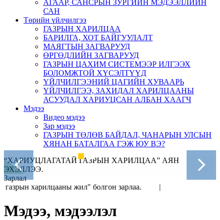
АГААР, САНСРЫН ЗУРГИЙН МЭДЭЭЛЛИЙН
САН
Төрийн үйлчилгээ
ГАЗРЫН ХАРИЛЦАА
БАРИЛГА, ХОТ БАЙГУУЛАЛТ
МАЯГТЫН ЗАГВАРУУД
ӨРГӨДЛИЙН ЗАГВАРУУД
ГАЗРЫН ЦАХИМ СИСТЕМЭЭР ИЛГЭЭХ
БОЛОМЖТОЙ ХҮСЭЛТҮҮД
ҮЙЛЧИЛГЭЭНИЙ ЦАГИЙН ХУВААРЬ
ҮЙЛЧИЛГЭЭ, ЗАХИДАЛ ХАРИЛЦААНЫ
АСУУДАЛ ХАРИУЦСАН АЛБАН ХААГЧ
Мэдээ
Видео мэдээ
Зар мэдээ
ГАЗРЫН ТӨЛӨВ БАЙДАЛ, ЧАНАРЫН УЛСЫН
ХЯНАН БАТАЛГАА ГЭЖ ЮУ ВЭ?
“ХАРИУЦЛАГАТАЙ ГАЗРЫН ХАРИЛЦАА” АЯН
ЭХЭЛЛЭЭ.
Зарлал
ын харилцааны жил" болгон зарлаа. |
Мэдээ, мэдээлэл