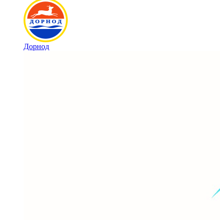
Дорнод