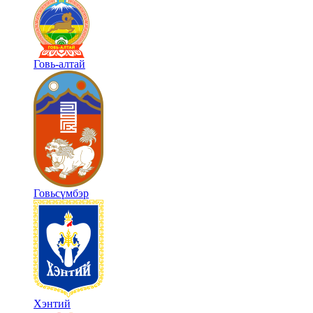
Говь-алтай
Говьсүмбэр
Хэнтий