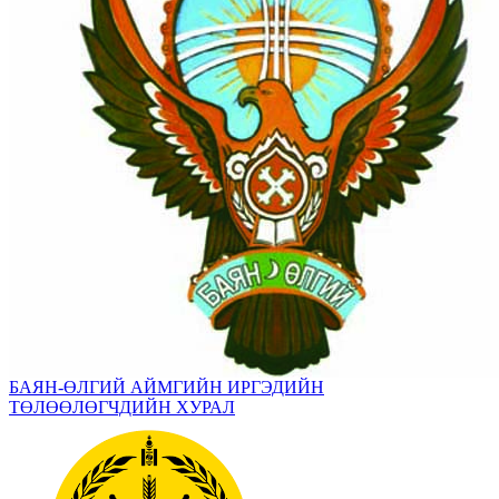
БАЯН-ӨЛГИЙ АЙМГИЙН ИРГЭДИЙН
ТӨЛӨӨЛӨГЧДИЙН ХУРАЛ