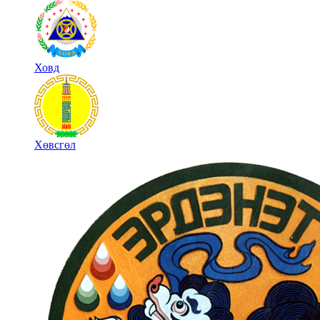
Ховд
Хөвсгөл