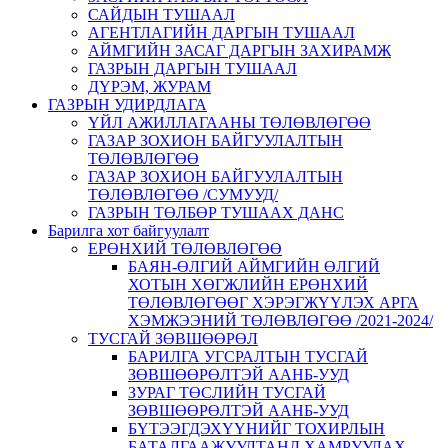
САЙДЫН ТУШААЛ
АГЕНТЛАГИЙН ДАРГЫН ТУШААЛ
АЙМГИЙН ЗАСАГ ДАРГЫН ЗАХИРАМЖ
ГАЗРЫН ДАРГЫН ТУШААЛ
ДҮРЭМ, ЖУРАМ
ГАЗРЫН УДИРДЛАГА
ҮЙЛ АЖИЛЛАГААНЫ ТӨЛӨВЛӨГӨӨ
ГАЗАР ЗОХИОН БАЙГУУЛАЛТЫН
ТӨЛӨВЛӨГӨӨ
ГАЗАР ЗОХИОН БАЙГУУЛАЛТЫН
ТӨЛӨВЛӨГӨӨ /СУМУУД/
ГАЗРЫН ТӨЛБӨР ТУШААХ ДАНС
Барилга хот байгуулалт
ЕРӨНХИЙ ТӨЛӨВЛӨГӨӨ
БАЯН-ӨЛГИЙ АЙМГИЙН ӨЛГИЙ
ХОТЫН ХӨГЖЛИЙН ЕРӨНХИЙ
ТӨЛӨВЛӨГӨӨГ ХЭРЭГЖҮҮЛЭХ АРГА
ХЭМЖЭЭНИЙ ТӨЛӨВЛӨГӨӨ /2021-2024/
ТУСГАЙ ЗӨВШӨӨРӨЛ
БАРИЛГА УГСРАЛТЫН ТУСГАЙ
ЗӨВШӨӨРӨЛТЭЙ ААНБ-УУД
ЗУРАГ ТӨСЛИЙН ТУСГАЙ
ЗӨВШӨӨРӨЛТЭЙ ААНБ-УУД
БҮТЭЭГДЭХҮҮНИЙГ ТОХИРЛЫН
БАТАЛГААЖУУЛТАНД ХАМРУУЛАХ