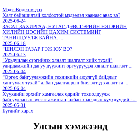
Мэдээ
Видео мэдээ
Хаяг байршилтай холбоотой мэдээлэл хаанаас авах вэ?
2025-06-24
ЗАСАГ ЗАХИРГАА, НУТАГ ДЭВСГЭРИЙН НЭГЖИЙН
ХИЛИЙН ЦЭСИЙН ЦАХИМ СИСТЕМИЙГ
ТАНИЛЦУУЛЖ БАЙНА. ...
2025-06-18
“ШИЛЭН ГАЗАР ГЭЖ ЮУ ВЭ?
2025-06-13
"Урьдчилан сэргийлэх хяналт шалгалт хийх тухай"
удирдамжийн дагуу дүүжинт өргүүрүүдэд хяналт шалгалт ...
2025-06-04
“Өргөх байгууламжийн техникийн аюулгүй байдлыг
хангуулах тухай” албан даалгаврын биелэлтэд хяналт та ...
2025-06-04
Хүүхдийн эрхийг хамгаалах өдрийг тохиолдуулж
байгууллагын зүгээс ажилтан, албан хаагчдын хүүхдүүдийг ...
2025-05-31
Бүгдийг харах
Улсын хэмжээнд