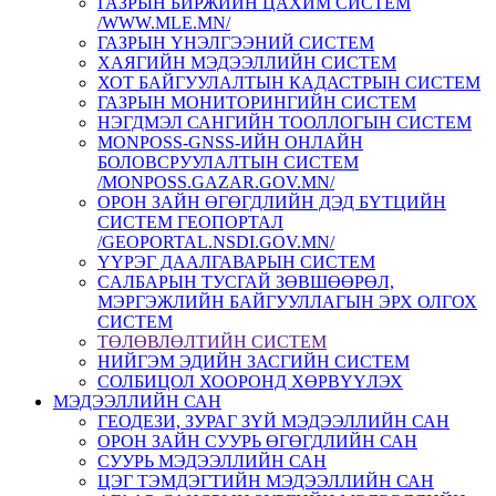
ГАЗРЫН БИРЖИЙН ЦАХИМ СИСТЕМ
/WWW.MLE.MN/
ГАЗРЫН ҮНЭЛГЭЭНИЙ СИСТЕМ
ХАЯГИЙН МЭДЭЭЛЛИЙН СИСТЕМ
ХОТ БАЙГУУЛАЛТЫН КАДАСТРЫН СИСТЕМ
ГАЗРЫН МОНИТОРИНГИЙН СИСТЕМ
НЭГДМЭЛ САНГИЙН ТООЛЛОГЫН СИСТЕМ
MONPOSS-GNSS-ИЙН ОНЛАЙН
БОЛОВСРУУЛАЛТЫН СИСТЕМ
/MONPOSS.GAZAR.GOV.MN/
ОРОН ЗАЙН ӨГӨГДЛИЙН ДЭД БҮТЦИЙН
СИСТЕМ ГЕОПОРТАЛ
/GEOPORTAL.NSDI.GOV.MN/
ҮҮРЭГ ДААЛГАВАРЫН СИСТЕМ
CАЛБАРЫН ТУСГАЙ ЗӨВШӨӨРӨЛ,
МЭРГЭЖЛИЙН БАЙГУУЛЛАГЫН ЭРХ ОЛГОХ
СИСТЕМ
ТӨЛӨВЛӨЛТИЙН СИСТЕМ
НИЙГЭМ ЭДИЙН ЗАСГИЙН СИСТЕМ
СОЛБИЦОЛ ХООРОНД ХӨРВҮҮЛЭХ
МЭДЭЭЛЛИЙН САН
ГЕОДЕЗИ, ЗУРАГ ЗҮЙ МЭДЭЭЛЛИЙН САН
ОРОН ЗАЙН СУУРЬ ӨГӨГДЛИЙН САН
СУУРЬ МЭДЭЭЛЛИЙН САН
ЦЭГ ТЭМДЭГТИЙН МЭДЭЭЛЛИЙН САН