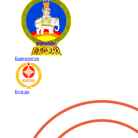
Баянхонгор
Булган