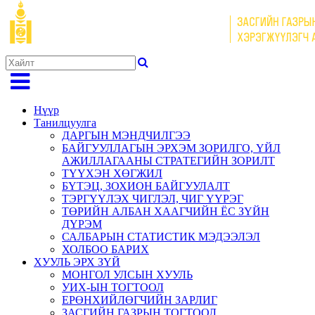
Нүүр
Танилцуулга
ДАРГЫН МЭНДЧИЛГЭЭ
БАЙГУУЛЛАГЫН ЭРХЭМ ЗОРИЛГО, ҮЙЛ
АЖИЛЛАГААНЫ СТРАТЕГИЙН ЗОРИЛТ
ТҮҮХЭН ХӨГЖИЛ
БҮТЭЦ, ЗОХИОН БАЙГУУЛАЛТ
ТЭРГҮҮЛЭХ ЧИГЛЭЛ, ЧИГ ҮҮРЭГ
ТӨРИЙН АЛБАН ХААГЧИЙН ЁС ЗҮЙН
ДҮРЭМ
САЛБАРЫН СТАТИСТИК МЭДЭЭЛЭЛ
ХОЛБОО БАРИХ
ХУУЛЬ ЭРХ ЗҮЙ
МОНГОЛ УЛСЫН ХУУЛЬ
УИХ-ЫН ТОГТООЛ
ЕРӨНХИЙЛӨГЧИЙН ЗАРЛИГ
ЗАСГИЙН ГАЗРЫН ТОГТООЛ