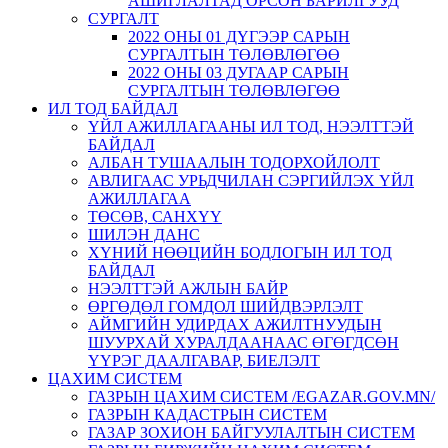
АШИГЛАЛТАД ОРСОН БАРИЛГУУД
СУРГАЛТ
2022 ОНЫ 01 ДҮГЭЭР САРЫН
СУРГАЛТЫН ТӨЛӨВЛӨГӨӨ
2022 ОНЫ 03 ДУГААР САРЫН
СУРГАЛТЫН ТӨЛӨВЛӨГӨӨ
ИЛ ТОД БАЙДАЛ
ҮЙЛ АЖИЛЛАГААНЫ ИЛ ТОД, НЭЭЛТТЭЙ
БАЙДАЛ
АЛБАН ТУШААЛЫН ТОДОРХОЙЛОЛТ
АВЛИГААС УРЬДЧИЛАН СЭРГИЙЛЭХ ҮЙЛ
АЖИЛЛАГАА
ТӨСӨВ, САНХҮҮ
ШИЛЭН ДАНС
ХҮНИЙ НӨӨЦИЙН БОДЛОГЫН ИЛ ТОД
БАЙДАЛ
НЭЭЛТТЭЙ АЖЛЫН БАЙР
ӨРГӨДӨЛ ГОМДОЛ ШИЙДВЭРЛЭЛТ
АЙМГИЙН УДИРДАХ АЖИЛТНУУДЫН
ШУУРХАЙ ХУРАЛДААНААС ӨГӨГДСӨН
ҮҮРЭГ ДААЛГАВАР, БИЕЛЭЛТ
ЦАХИМ СИСТЕМ
ГАЗРЫН ЦАХИМ СИСТЕМ /EGAZAR.GOV.MN/
ГАЗРЫН КАДАСТРЫН СИСТЕМ
ГАЗАР ЗОХИОН БАЙГУУЛАЛТЫН СИСТЕМ