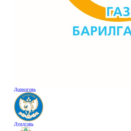
Дорноговь
Дундговь