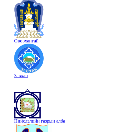
Өвөрхангай
Завхан
Нийслэлийн газрын алба