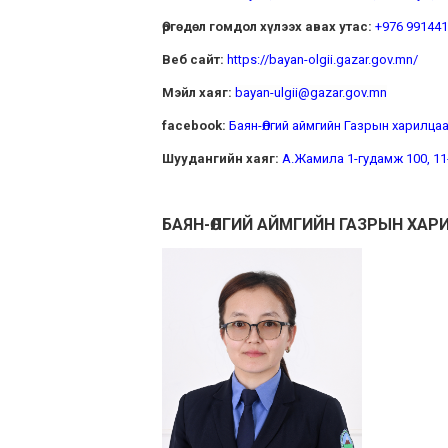
Өргөдөл гомдол хүлээх авах утас:
+976 99144
Веб сайт:
https://bayan-olgii.gazar.gov.mn/
Мэйл хаяг:
bayan-ulgii@gazar.gov.mn
facebook:
Баян-Өлгий аймгийн Газрын харилцаа
Шуудангийн хаяг:
А.Жамила 1-гудамж 100, 11-р
БАЯН-ӨЛГИЙ АЙМГИЙН ГАЗРЫН ХАР