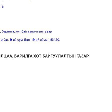
116
, барилга, хот байгуулалтын газар
 баг, Өлгий сум, Баян-Өлгий аймаг, 83120.
ИЛЦАА, БАРИЛГА ХОТ БАЙГУУЛАЛТЫН ГАЗАР