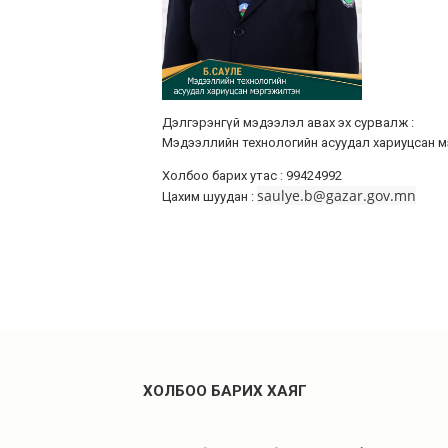
Дэлгэрэнгүй мэдээлэл авах эх сурвалж :
Мэдээллийн технологийн асуудал хариуцсан м
Холбоо барих утас : 99424992
saulye.b@gazar.gov.mn
Цахим шуудан :
ХОЛБОО БАРИХ ХАЯГ