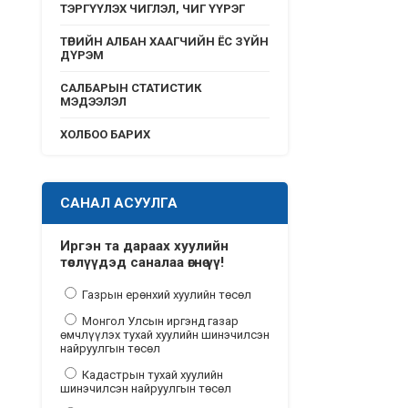
ТЭРГҮҮЛЭХ ЧИГЛЭЛ, ЧИГ ҮҮРЭГ
ТӨРИЙН АЛБАН ХААГЧИЙН ЁС ЗҮЙН
ДҮРЭМ
САЛБАРЫН СТАТИСТИК
МЭДЭЭЛЭЛ
ХОЛБОО БАРИХ
САНАЛ АСУУЛГА
Иргэн та дараах хуулийн
төслүүдэд саналаа өгнө үү!
Газрын ерөнхий хуулийн төсөл
Монгол Улсын иргэнд газар
өмчлүүлэх тухай хуулийн шинэчилсэн
найруулгын төсөл
Кадастрын тухай хуулийн
шинэчилсэн найруулгын төсөл