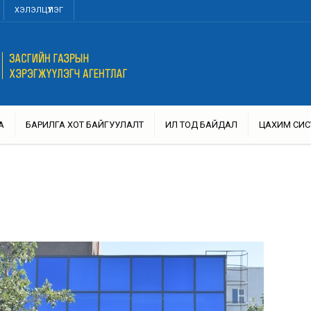
ХЭЛЭЛЦҮҮЛЭГ
А
БАРИЛГА ХОТ БАЙГУУЛАЛТ
ИЛ ТОД БАЙДАЛ
ЦАХИМ СИС