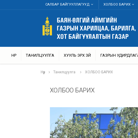
САЛБАР БАЙГУУЛЛАГУУД
ХОЛБОО БАРИХ
НҮҮР
ТАНИЛЦУУЛГА
ХУУЛЬ ЭРХ ЗҮЙ
ГАЗРЫН УДИРДЛАГ
Нүүр
Танилцуулга
ХОЛБОО БАРИХ
ХОЛБОО БАРИХ