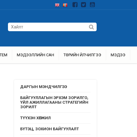
ТЕМ
МЭДЭЭЛЛИЙН САН
ТӨРИЙН ҮЙЛЧИЛГЭЭ
МЭДЭЭ
ДАРГЫН МЭНДЧИЛГЭЭ
БАЙГУУЛЛАГЫН ЭРХЭМ ЗОРИЛГО,
ҮЙЛ АЖИЛЛАГААНЫ СТРАТЕГИЙН
ЗОРИЛТ
ТҮҮХЭН ХӨГЖИЛ
БҮТЭЦ, ЗОХИОН БАЙГУУЛАЛТ