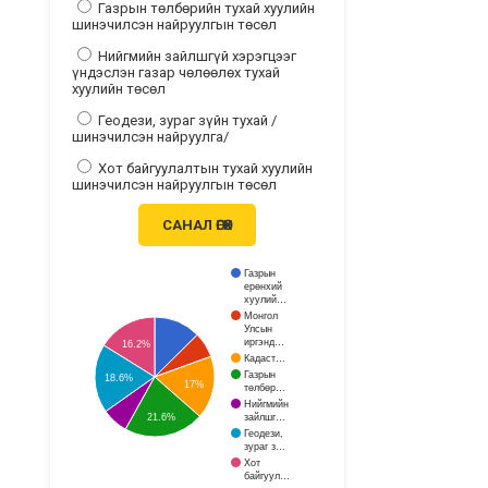
Газрын төлбөрийн тухай хуулийн
шинэчилсэн найруулгын төсөл
Нийгмийн зайлшгүй хэрэгцээг
үндэслэн газар чөлөөлөх тухай
хуулийн төсөл
Геодези, зураг зүйн тухай /
шинэчилсэн найруулга/
Хот байгуулалтын тухай хуулийн
шинэчилсэн найруулгын төсөл
САНАЛ ӨГӨХ
Газрын
ерөнхий
хуулий…
Монгол
Улсын
иргэнд…
16.2%
Кадаст…
Газрын
18.6%
17%
төлбөр…
Нийгмийн
зайлшг…
21.6%
Геодези,
зураг з…
Хот
байгуул…