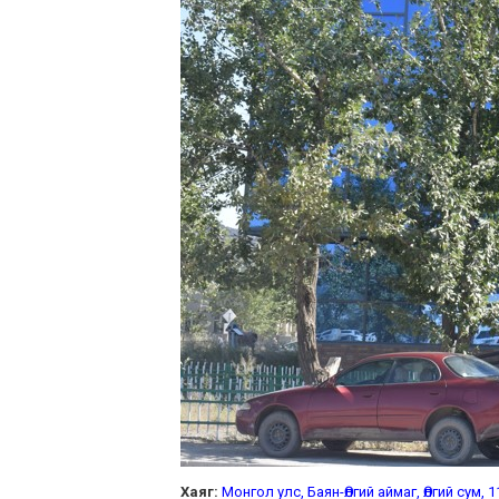
Хаяг:
Монгол улс, Баян-Өлгий аймаг, Өлгий сум,