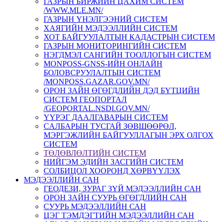
ГАЗРЫН БИРЖИЙН ЦАХИМ СИСТЕМ
/WWW.MLE.MN/
ГАЗРЫН ҮНЭЛГЭЭНИЙ СИСТЕМ
ХАЯГИЙН МЭДЭЭЛЛИЙН СИСТЕМ
ХОТ БАЙГУУЛАЛТЫН КАДАСТРЫН СИСТЕМ
ГАЗРЫН МОНИТОРИНГИЙН СИСТЕМ
НЭГДМЭЛ САНГИЙН ТООЛЛОГЫН СИСТЕМ
MONPOSS-GNSS-ИЙН ОНЛАЙН
БОЛОВСРУУЛАЛТЫН СИСТЕМ
/MONPOSS.GAZAR.GOV.MN/
ОРОН ЗАЙН ӨГӨГДЛИЙН ДЭД БҮТЦИЙН
СИСТЕМ ГЕОПОРТАЛ
/GEOPORTAL.NSDI.GOV.MN/
ҮҮРЭГ ДААЛГАВАРЫН СИСТЕМ
CАЛБАРЫН ТУСГАЙ ЗӨВШӨӨРӨЛ,
МЭРГЭЖЛИЙН БАЙГУУЛЛАГЫН ЭРХ ОЛГОХ
СИСТЕМ
ТӨЛӨВЛӨЛТИЙН СИСТЕМ
НИЙГЭМ ЭДИЙН ЗАСГИЙН СИСТЕМ
СОЛБИЦОЛ ХООРОНД ХӨРВҮҮЛЭХ
МЭДЭЭЛЛИЙН САН
ГЕОДЕЗИ, ЗУРАГ ЗҮЙ МЭДЭЭЛЛИЙН САН
ОРОН ЗАЙН СУУРЬ ӨГӨГДЛИЙН САН
СУУРЬ МЭДЭЭЛЛИЙН САН
ЦЭГ ТЭМДЭГТИЙН МЭДЭЭЛЛИЙН САН