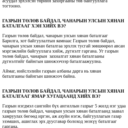
асуудал эрхэлсэн төрийн захиргааны төв байгууллага
тогтооно.
ГАЗРЫН ТӨЛӨВ БАЙДАЛ, ЧАНАРЫН УЛСЫН ХЯНАН
БАТАЛГААГ ХЭН ХИЙХ ВЭ?
Газрын төлөв байдал, чанарын улсын хянан баталгааг
Барилга, хот байгуулалтын яамнаас Газрын төлөв байдал,
чанарын улсын хянан баталгаа эрхлэх тусгай зөвшөөрөл авсан
мэргэжлийн байгууллага хийж, дүгнэлт гаргана. Уг газрын
төлөв байдал, чанарын захиалгат хянан баталгааны
дүгнэлтийг байнгын шинжээчээр баталгаажуулна.
Аймаг, нийслэлийн газрын албаны дарга нь хянан
баталгааны байнгын шинжээч байна.
ГАЗРЫН ТӨЛӨВ БАЙДАЛ, ЧАНАРЫН УЛСЫН ХЯНАН
БАТАЛГААГ ЯМАР ХУГАЦААНД ХИЙХ ВЭ?
Газрын нэгдмэл сангийн бүх ангиллын газрыг 5 жилд нэг удаа
газрын төлөв байдал, чанарын улсын хянан баталгаанд заавал
хамруулах бөгөөд иргэн, аж ахуйн нэгж, байгууллагын газар
эзэмших, ашиглах эрх дуусгавар болоход энэхүү баталгааг
гаргана.