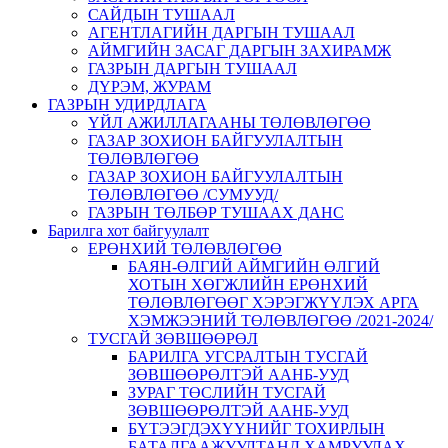
САЙДЫН ТУШААЛ
АГЕНТЛАГИЙН ДАРГЫН ТУШААЛ
АЙМГИЙН ЗАСАГ ДАРГЫН ЗАХИРАМЖ
ГАЗРЫН ДАРГЫН ТУШААЛ
ДҮРЭМ, ЖУРАМ
ГАЗРЫН УДИРДЛАГА
ҮЙЛ АЖИЛЛАГААНЫ ТӨЛӨВЛӨГӨӨ
ГАЗАР ЗОХИОН БАЙГУУЛАЛТЫН
ТӨЛӨВЛӨГӨӨ
ГАЗАР ЗОХИОН БАЙГУУЛАЛТЫН
ТӨЛӨВЛӨГӨӨ /СУМУУД/
ГАЗРЫН ТӨЛБӨР ТУШААХ ДАНС
Барилга хот байгуулалт
ЕРӨНХИЙ ТӨЛӨВЛӨГӨӨ
БАЯН-ӨЛГИЙ АЙМГИЙН ӨЛГИЙ
ХОТЫН ХӨГЖЛИЙН ЕРӨНХИЙ
ТӨЛӨВЛӨГӨӨГ ХЭРЭГЖҮҮЛЭХ АРГА
ХЭМЖЭЭНИЙ ТӨЛӨВЛӨГӨӨ /2021-2024/
ТУСГАЙ ЗӨВШӨӨРӨЛ
БАРИЛГА УГСРАЛТЫН ТУСГАЙ
ЗӨВШӨӨРӨЛТЭЙ ААНБ-УУД
ЗУРАГ ТӨСЛИЙН ТУСГАЙ
ЗӨВШӨӨРӨЛТЭЙ ААНБ-УУД
БҮТЭЭГДЭХҮҮНИЙГ ТОХИРЛЫН
БАТАЛГААЖУУЛТАНД ХАМРУУЛАХ