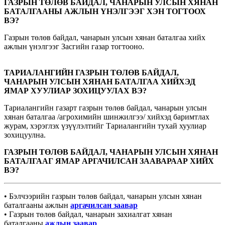
ГАЗРЫН ТӨЛӨВ БАЙДАЛ, ЧАНАРЫН УЛСЫН ХЯНАН
БАТАЛГААНЫ АЖЛЫН ҮНЭЛГЭЭГ ХЭН ТОГТООХ
ВЭ?
Газрын төлөв байдал, чанарын улсын хянан баталгаа хийх
ажлын үнэлгээг Засгийн газар тогтооно.
ТАРИАЛАНГИЙН ГАЗРЫН ТӨЛӨВ БАЙДАЛ,
ЧАНАРЫН УЛСЫН ХЯНАН БАТАЛГАА ХИЙХЭД
ЯМАР ХУУЛИАР ЗОХИЦУУЛАХ ВЭ?
Тариалангийн газарт газрын төлөв байдал, чанарын улсын
хянан баталгаа /агрохимийн шинжилгээ/ хийхэд баримтлах
журам, хэрэглэх үзүүлэлтийг Тариалангийн тухай хуулиар
зохицуулна.
ГАЗРЫН ТӨЛӨВ БАЙДАЛ, ЧАНАРЫН УЛСЫН ХЯНАН
БАТАЛГААГ ЯМАР АРГАЧИЛСАН ЗААВАРААР ХИЙХ
ВЭ?
• Бэлчээрийн газрын төлөв байдал, чанарын улсын хянан
баталгааны ажлын
аргачилсан заавар
• Газрын төлөв байдал, чанарын захиалгат хянан
баталгааны
ажлын заавар