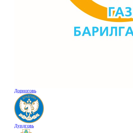
Дорноговь
Дундговь