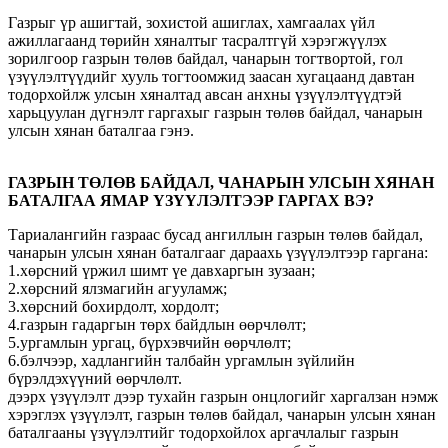
Газрыг үр ашигтай, зохистой ашиглах, хамгаалах үйл
ажиллагаанд төрийн хяналтыг тасралтгүй хэрэгжүүлэх
зорилгоор газрын төлөв байдал, чанарын тогтвортой, гол
үзүүлэлтүүдийг хууль тогтоомжид заасан хугацаанд давтан
тодорхойлж улсын хяналтад авсан анхны үзүүлэлтүүдтэй
харьцуулан дүгнэлт гаргахыг газрын төлөв байдал, чанарын
улсын хянан баталгаа гэнэ.
ГАЗРЫН ТӨЛӨВ БАЙДАЛ, ЧАНАРЫН УЛСЫН ХЯНАН
БАТАЛГАА ЯМАР ҮЗҮҮЛЭЛТЭЭР ГАРГАХ ВЭ?
Тариалангийн газраас бусад ангиллын газрын төлөв байдал,
чанарын улсын хянан баталгааг дараахь үзүүлэлтээр гаргана:
1.хөрсний үржил шимт үе давхаргын зузаан;
2.хөрсний ялзмагийн агууламж;
3.хөрсний бохирдолт, хордолт;
4.газрын гадаргын төрх байдлын өөрчлөлт;
5.ургамлын ургац, бүрхэвчийн өөрчлөлт;
6.бэлчээр, хадлангийн талбайн ургамлын зүйлийн
бүрэлдэхүүний өөрчлөлт.
дээрх үзүүлэлт дээр тухайн газрын онцлогийг харгалзан нэмж
хэрэглэх үзүүлэлт, газрын төлөв байдал, чанарын улсын хянан
баталгааны үзүүлэлтийг тодорхойлох аргачлалыг газрын