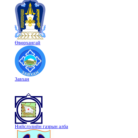
Өвөрхангай
Завхан
Нийслэлийн газрын алба