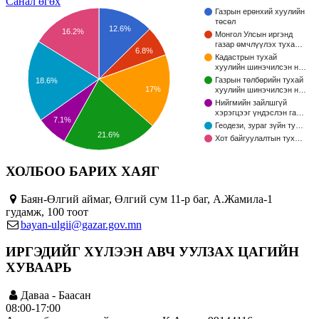
Санал өгөх
Газрын ерөнхий хуулийн
төсөл
12.6%
16.2%
Монгол Улсын иргэнд
газар өмчлүүлэх туха…
6.8%
Кадастрын тухай
хуулийн шинэчилсэн н…
Газрын төлбөрийн тухай
18.6%
17%
хуулийн шинэчилсэн н…
Нийгмийн зайлшгүй
хэрэгцээг үндэслэн га…
7.1%
Геодези, зураг зүйн ту…
21.6%
Хот байгуулалтын тух…
ХОЛБОО БАРИХ ХАЯГ
Баян-Өлгий аймаг, Өлгий сум 11-р баг, А.Жамила-1
гудамж, 100 тоот
bayan-ulgii@gazar.gov.mn
ИРГЭДИЙГ ХҮЛЭЭН АВЧ УУЛЗАХ ЦАГИЙН
ХУВААРЬ
Даваа - Баасан
08:00-17:00