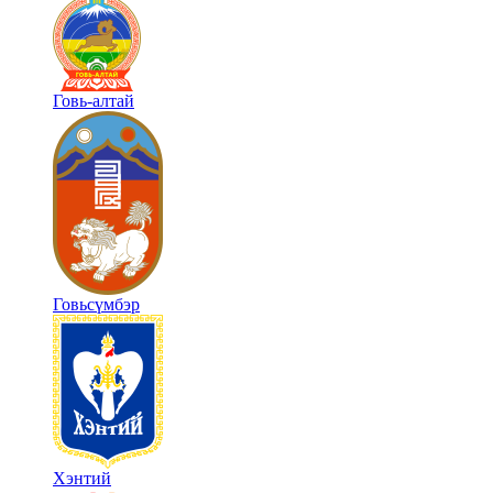
Говь-алтай
Говьсүмбэр
Хэнтий