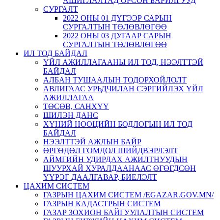
АШИГЛАЛТАД ОРСОН БАРИЛГУУД
СУРГАЛТ
2022 ОНЫ 01 ДҮГЭЭР САРЫН
СУРГАЛТЫН ТӨЛӨВЛӨГӨӨ
2022 ОНЫ 03 ДУГААР САРЫН
СУРГАЛТЫН ТӨЛӨВЛӨГӨӨ
ИЛ ТОД БАЙДАЛ
ҮЙЛ АЖИЛЛАГААНЫ ИЛ ТОД, НЭЭЛТТЭЙ
БАЙДАЛ
АЛБАН ТУШААЛЫН ТОДОРХОЙЛОЛТ
АВЛИГААС УРЬДЧИЛАН СЭРГИЙЛЭХ ҮЙЛ
АЖИЛЛАГАА
ТӨСӨВ, САНХҮҮ
ШИЛЭН ДАНС
ХҮНИЙ НӨӨЦИЙН БОДЛОГЫН ИЛ ТОД
БАЙДАЛ
НЭЭЛТТЭЙ АЖЛЫН БАЙР
ӨРГӨДӨЛ ГОМДОЛ ШИЙДВЭРЛЭЛТ
АЙМГИЙН УДИРДАХ АЖИЛТНУУДЫН
ШУУРХАЙ ХУРАЛДААНААС ӨГӨГДСӨН
ҮҮРЭГ ДААЛГАВАР, БИЕЛЭЛТ
ЦАХИМ СИСТЕМ
ГАЗРЫН ЦАХИМ СИСТЕМ /EGAZAR.GOV.MN/
ГАЗРЫН КАДАСТРЫН СИСТЕМ
ГАЗАР ЗОХИОН БАЙГУУЛАЛТЫН СИСТЕМ