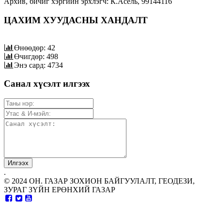
Архив, бичиг хэргийн эрхлэгч: К.Асель, 99144116
ЦАХИМ ХУУДАСНЫ ХАНДАЛТ
Өнөөдөр: 42
Өчигдөр: 498
Энэ сард: 4734
Санал хүсэлт илгээх
.
© 2024 ОН. ГАЗАР ЗОХИОН БАЙГУУЛАЛТ, ГЕОДЕЗИ,
ЗУРАГ ЗҮЙН ЕРӨНХИЙ ГАЗАР