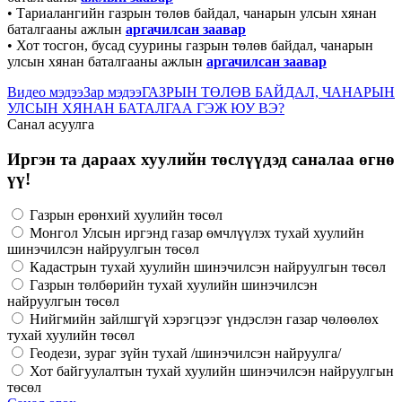
• Тариалангийн газрын төлөв байдал, чанарын улсын хянан
баталгааны ажлын
аргачилсан заавар
• Хот тосгон, бусад суурины газрын төлөв байдал, чанарын
улсын хянан баталгааны ажлын
аргачилсан заавар
Видео мэдээ
Зар мэдээ
ГАЗРЫН ТӨЛӨВ БАЙДАЛ, ЧАНАРЫН
УЛСЫН ХЯНАН БАТАЛГАА ГЭЖ ЮУ ВЭ?
Санал асуулга
Иргэн та дараах хуулийн төслүүдэд саналаа өгнө
үү!
Газрын ерөнхий хуулийн төсөл
Монгол Улсын иргэнд газар өмчлүүлэх тухай хуулийн
шинэчилсэн найруулгын төсөл
Кадастрын тухай хуулийн шинэчилсэн найруулгын төсөл
Газрын төлбөрийн тухай хуулийн шинэчилсэн
найруулгын төсөл
Нийгмийн зайлшгүй хэрэгцээг үндэслэн газар чөлөөлөх
тухай хуулийн төсөл
Геодези, зураг зүйн тухай /шинэчилсэн найруулга/
Хот байгуулалтын тухай хуулийн шинэчилсэн найруулгын
төсөл