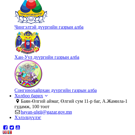
Чингэлтэй дүүргийн газрын алба
Хан-Уул дүүргийн газрын алба
Сонгинохайрхан дүүргийн газрын алба
Холбоо барих
Баян-Өлгий аймаг, Өлгий сум 11-р баг, А.Жамила-1
гудамж, 100 тоот
bayan-ulgii@gazar.gov.mn
Хэлэлцүүлэг