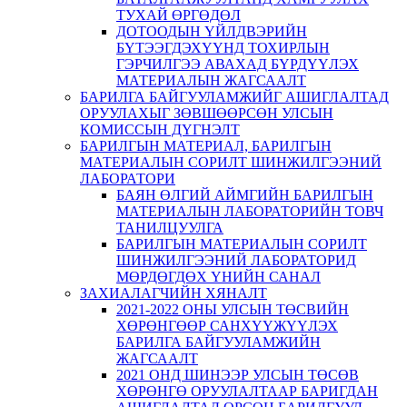
ТУХАЙ ӨРГӨДӨЛ
ДОТООДЫН ҮЙЛДВЭРИЙН
БҮТЭЭГДЭХҮҮНД ТОХИРЛЫН
ГЭРЧИЛГЭЭ АВАХАД БҮРДҮҮЛЭХ
МАТЕРИАЛЫН ЖАГСААЛТ
БАРИЛГА БАЙГУУЛАМЖИЙГ АШИГЛАЛТАД
ОРУУЛАХЫГ ЗӨВШӨӨРСӨН УЛСЫН
КОМИССЫН ДҮГНЭЛТ
БАРИЛГЫН МАТЕРИАЛ, БАРИЛГЫН
МАТЕРИАЛЫН СОРИЛТ ШИНЖИЛГЭЭНИЙ
ЛАБОРАТОРИ
БАЯН ӨЛГИЙ АЙМГИЙН БАРИЛГЫН
МАТЕРИАЛЫН ЛАБОРАТОРИЙН ТОВЧ
ТАНИЛЦУУЛГА
БАРИЛГЫН МАТЕРИАЛЫН СОРИЛТ
ШИНЖИЛГЭЭНИЙ ЛАБОРАТОРИД
МӨРДӨГДӨХ ҮНИЙН САНАЛ
ЗАХИАЛАГЧИЙН ХЯНАЛТ
2021-2022 ОНЫ УЛСЫН ТӨСВИЙН
ХӨРӨНГӨӨР САНХҮҮЖҮҮЛЭХ
БАРИЛГА БАЙГУУЛАМЖИЙН
ЖАГСААЛТ
2021 ОНД ШИНЭЭР УЛСЫН ТӨСӨВ
ХӨРӨНГӨ ОРУУЛАЛТААР БАРИГДАН