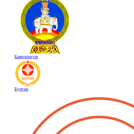
Баянхонгор
Булган