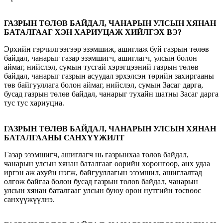
ГАЗРЫН ТӨЛӨВ БАЙДАЛ, ЧАНАРЫН УЛСЫН ХЯНАН
БАТАЛГААГ ХЭН ХАРИУЦАЖ ХИЙЛГЭХ ВЭ?
Эрхийн гэрчилгээгээр эзэмшиж, ашиглаж буй газрын төлөв
байдал, чанарыг газар эзэмшигч, ашиглагч, улсын болон
аймаг, нийслэл, сумын тусгай хэрэгцээний газрын төлөв
байдал, чанарыг газрын асуудал эрхэлсэн төрийн захиргааны
төв байгууллага болон аймаг, нийслэл, сумын Засаг дарга,
бусад газрын төлөв байдал, чанарыг тухайн шатны Засаг дарга
тус тус хариуцна.
ГАЗРЫН ТӨЛӨВ БАЙДАЛ, ЧАНАРЫН УЛСЫН ХЯНАН
БАТАЛГААНЫ САНХҮҮЖИЛТ
Газар эзэмшигч, ашиглагч нь газрынхаа төлөв байдал,
чанарын улсын хянан баталгааг өөрийн хөрөнгөөр, анх удаа
иргэн аж ахуйн нэгж, байгууллагын эзэмшил, ашиглалтад
олгож байгаа болон бусад газрын төлөв байдал, чанарын
улсын хянан баталгааг улсын буюу орон нутгийн төсвөөс
санхүүжүүлнэ.