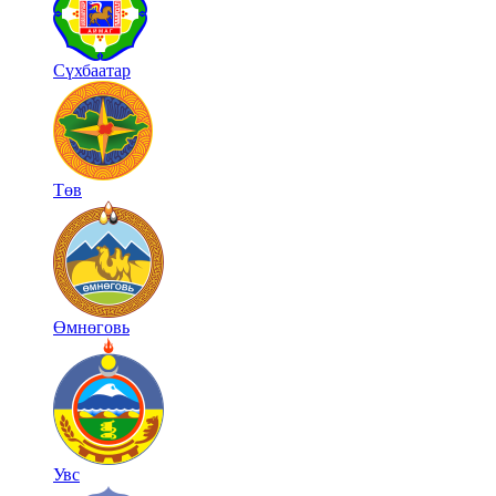
Сүхбаатар
Төв
Өмнөговь
Увс