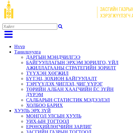
Нүүр
Танилцуулга
ДАРГЫН МЭНДЧИЛГЭЭ
БАЙГУУЛЛАГЫН ЭРХЭМ ЗОРИЛГО, ҮЙЛ
АЖИЛЛАГААНЫ СТРАТЕГИЙН ЗОРИЛТ
ТҮҮХЭН ХӨГЖИЛ
БҮТЭЦ, ЗОХИОН БАЙГУУЛАЛТ
ТЭРГҮҮЛЭХ ЧИГЛЭЛ, ЧИГ ҮҮРЭГ
ТӨРИЙН АЛБАН ХААГЧИЙН ЁС ЗҮЙН
ДҮРЭМ
САЛБАРЫН СТАТИСТИК МЭДЭЭЛЭЛ
ХОЛБОО БАРИХ
ХУУЛЬ ЭРХ ЗҮЙ
МОНГОЛ УЛСЫН ХУУЛЬ
УИХ-ЫН ТОГТООЛ
ЕРӨНХИЙЛӨГЧИЙН ЗАРЛИГ
ЗАСГИЙН ГАЗРЫН ТОГТООЛ