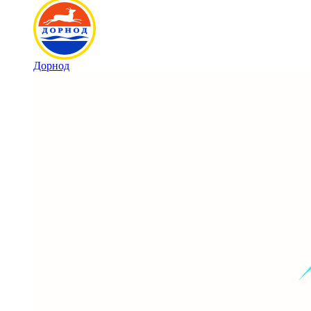
Дорнод