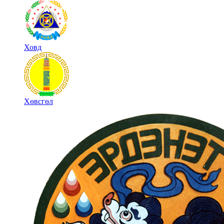
Ховд
Хөвсгөл