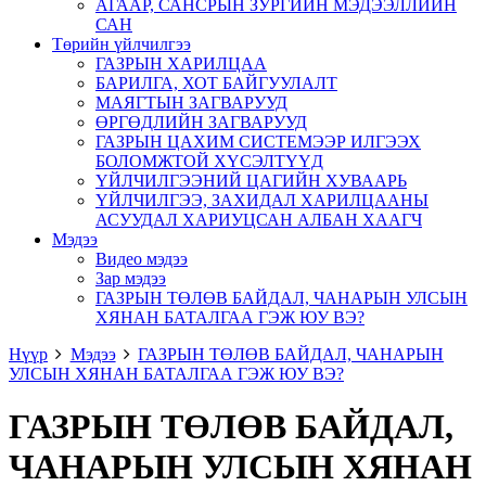
АГААР, САНСРЫН ЗУРГИЙН МЭДЭЭЛЛИЙН
САН
Төрийн үйлчилгээ
ГАЗРЫН ХАРИЛЦАА
БАРИЛГА, ХОТ БАЙГУУЛАЛТ
МАЯГТЫН ЗАГВАРУУД
ӨРГӨДЛИЙН ЗАГВАРУУД
ГАЗРЫН ЦАХИМ СИСТЕМЭЭР ИЛГЭЭХ
БОЛОМЖТОЙ ХҮСЭЛТҮҮД
ҮЙЛЧИЛГЭЭНИЙ ЦАГИЙН ХУВААРЬ
ҮЙЛЧИЛГЭЭ, ЗАХИДАЛ ХАРИЛЦААНЫ
АСУУДАЛ ХАРИУЦСАН АЛБАН ХААГЧ
Мэдээ
Видео мэдээ
Зар мэдээ
ГАЗРЫН ТӨЛӨВ БАЙДАЛ, ЧАНАРЫН УЛСЫН
ХЯНАН БАТАЛГАА ГЭЖ ЮУ ВЭ?
Нүүр
Мэдээ
ГАЗРЫН ТӨЛӨВ БАЙДАЛ, ЧАНАРЫН
УЛСЫН ХЯНАН БАТАЛГАА ГЭЖ ЮУ ВЭ?
ГАЗРЫН ТӨЛӨВ БАЙДАЛ,
ЧАНАРЫН УЛСЫН ХЯНАН