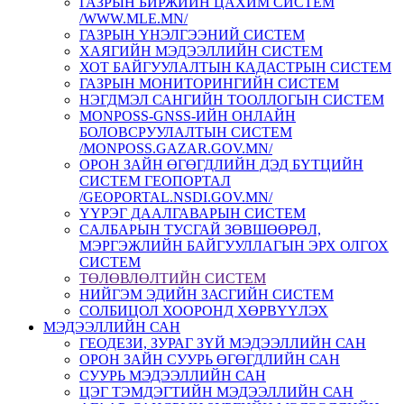
ГАЗРЫН БИРЖИЙН ЦАХИМ СИСТЕМ
/WWW.MLE.MN/
ГАЗРЫН ҮНЭЛГЭЭНИЙ СИСТЕМ
ХАЯГИЙН МЭДЭЭЛЛИЙН СИСТЕМ
ХОТ БАЙГУУЛАЛТЫН КАДАСТРЫН СИСТЕМ
ГАЗРЫН МОНИТОРИНГИЙН СИСТЕМ
НЭГДМЭЛ САНГИЙН ТООЛЛОГЫН СИСТЕМ
MONPOSS-GNSS-ИЙН ОНЛАЙН
БОЛОВСРУУЛАЛТЫН СИСТЕМ
/MONPOSS.GAZAR.GOV.MN/
ОРОН ЗАЙН ӨГӨГДЛИЙН ДЭД БҮТЦИЙН
СИСТЕМ ГЕОПОРТАЛ
/GEOPORTAL.NSDI.GOV.MN/
ҮҮРЭГ ДААЛГАВАРЫН СИСТЕМ
CАЛБАРЫН ТУСГАЙ ЗӨВШӨӨРӨЛ,
МЭРГЭЖЛИЙН БАЙГУУЛЛАГЫН ЭРХ ОЛГОХ
СИСТЕМ
ТӨЛӨВЛӨЛТИЙН СИСТЕМ
НИЙГЭМ ЭДИЙН ЗАСГИЙН СИСТЕМ
СОЛБИЦОЛ ХООРОНД ХӨРВҮҮЛЭХ
МЭДЭЭЛЛИЙН САН
ГЕОДЕЗИ, ЗУРАГ ЗҮЙ МЭДЭЭЛЛИЙН САН
ОРОН ЗАЙН СУУРЬ ӨГӨГДЛИЙН САН
СУУРЬ МЭДЭЭЛЛИЙН САН
ЦЭГ ТЭМДЭГТИЙН МЭДЭЭЛЛИЙН САН