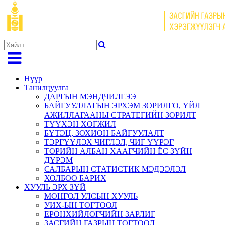
Нүүр
Танилцуулга
ДАРГЫН МЭНДЧИЛГЭЭ
БАЙГУУЛЛАГЫН ЭРХЭМ ЗОРИЛГО, ҮЙЛ
АЖИЛЛАГААНЫ СТРАТЕГИЙН ЗОРИЛТ
ТҮҮХЭН ХӨГЖИЛ
БҮТЭЦ, ЗОХИОН БАЙГУУЛАЛТ
ТЭРГҮҮЛЭХ ЧИГЛЭЛ, ЧИГ ҮҮРЭГ
ТӨРИЙН АЛБАН ХААГЧИЙН ЁС ЗҮЙН
ДҮРЭМ
САЛБАРЫН СТАТИСТИК МЭДЭЭЛЭЛ
ХОЛБОО БАРИХ
ХУУЛЬ ЭРХ ЗҮЙ
МОНГОЛ УЛСЫН ХУУЛЬ
УИХ-ЫН ТОГТООЛ
ЕРӨНХИЙЛӨГЧИЙН ЗАРЛИГ
ЗАСГИЙН ГАЗРЫН ТОГТООЛ