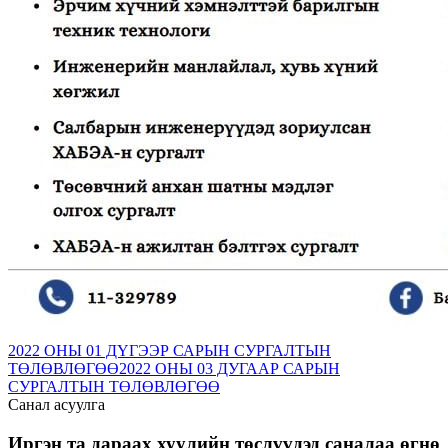
2022 ОНЫ 01 ДҮГЭЭР САРЫН СУРГАЛТЫН
ТӨЛӨВЛӨГӨӨ
2022 ОНЫ 03 ДУГААР САРЫН
СУРГАЛТЫН ТӨЛӨВЛӨГӨӨ
Санал асуулга
Иргэн та дараах хуулийн төслүүдэд саналаа өгнө