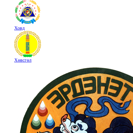
Ховд
Хөвсгөл