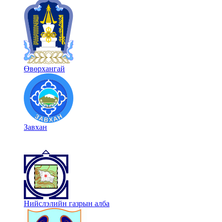
Өвөрхангай
Завхан
Нийслэлийн газрын алба