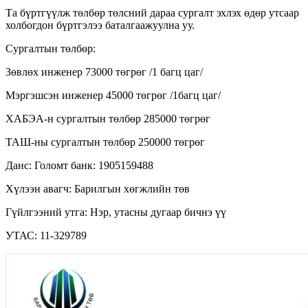
Та бүртгүүлж төлбөр төлсний дараа сургалт эхлэх өдөр утсаар
холбогдон бүртгэлээ баталгаажуулна уу.
Сургалтын төлбөр:
Зөвлөх инженер 73000 төгрөг /1 багц цаг/
Мэргэшсэн инженер 45000 төгрөг /1багц цаг/
ХАБЭА-н сургалтын төлбөр 285000 төгрөг
ТАШ-ны сургалтын төлбөр 250000 төгрөг
Данс: Голомт банк: 1905159488
Хүлээн авагч: Барилгын хөгжлийн төв
Гүйлгээний утга: Нэр, утасны дугаар бичнэ үү
УТАС: 11-329789