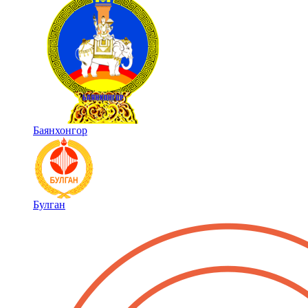
Баянхонгор
Булган