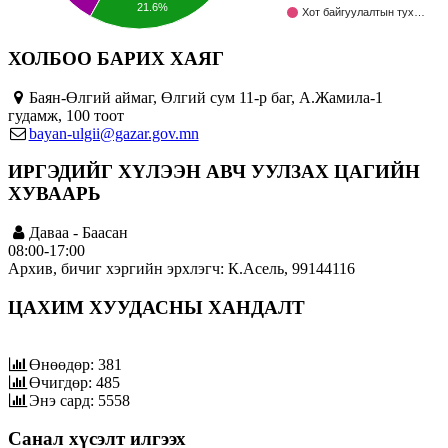
21.6%
Хот байгуулалтын тух…
ХОЛБОО БАРИХ ХАЯГ
Баян-Өлгий аймаг, Өлгий сум 11-р баг, А.Жамила-1
гудамж, 100 тоот
bayan-ulgii@gazar.gov.mn
ИРГЭДИЙГ ХҮЛЭЭН АВЧ УУЛЗАХ ЦАГИЙН
ХУВААРЬ
Даваа - Баасан
08:00-17:00
Архив, бичиг хэргийн эрхлэгч: К.Асель, 99144116
ЦАХИМ ХУУДАСНЫ ХАНДАЛТ
Өнөөдөр: 381
Өчигдөр: 485
Энэ сард: 5558
Санал хүсэлт илгээх