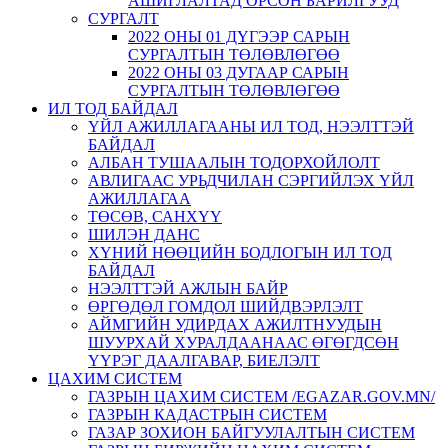
АШИГЛАЛТАД ОРСОН БАРИЛГУУД
СУРГАЛТ
2022 ОНЫ 01 ДҮГЭЭР САРЫН
СУРГАЛТЫН ТӨЛӨВЛӨГӨӨ
2022 ОНЫ 03 ДУГААР САРЫН
СУРГАЛТЫН ТӨЛӨВЛӨГӨӨ
ИЛ ТОД БАЙДАЛ
ҮЙЛ АЖИЛЛАГААНЫ ИЛ ТОД, НЭЭЛТТЭЙ
БАЙДАЛ
АЛБАН ТУШААЛЫН ТОДОРХОЙЛОЛТ
АВЛИГААС УРЬДЧИЛАН СЭРГИЙЛЭХ ҮЙЛ
АЖИЛЛАГАА
ТӨСӨВ, САНХҮҮ
ШИЛЭН ДАНС
ХҮНИЙ НӨӨЦИЙН БОДЛОГЫН ИЛ ТОД
БАЙДАЛ
НЭЭЛТТЭЙ АЖЛЫН БАЙР
ӨРГӨДӨЛ ГОМДОЛ ШИЙДВЭРЛЭЛТ
АЙМГИЙН УДИРДАХ АЖИЛТНУУДЫН
ШУУРХАЙ ХУРАЛДААНААС ӨГӨГДСӨН
ҮҮРЭГ ДААЛГАВАР, БИЕЛЭЛТ
ЦАХИМ СИСТЕМ
ГАЗРЫН ЦАХИМ СИСТЕМ /EGAZAR.GOV.MN/
ГАЗРЫН КАДАСТРЫН СИСТЕМ
ГАЗАР ЗОХИОН БАЙГУУЛАЛТЫН СИСТЕМ