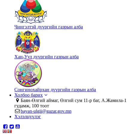
Чингэлтэй дүүргийн газрын алба
Хан-Уул дүүргийн газрын алба
Сонгинохайрхан дүүргийн газрын алба
Холбоо барих
Баян-Өлгий аймаг, Өлгий сум 11-р баг, А.Жамила-1
гудамж, 100 тоот
bayan-ulgii@gazar.gov.mn
Хэлэлцүүлэг