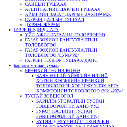
САЙДЫН ТУШААЛ
АГЕНТЛАГИЙН ДАРГЫН ТУШААЛ
АЙМГИЙН ЗАСАГ ДАРГЫН ЗАХИРАМЖ
ГАЗРЫН ДАРГЫН ТУШААЛ
ДҮРЭМ, ЖУРАМ
ГАЗРЫН УДИРДЛАГА
ҮЙЛ АЖИЛЛАГААНЫ ТӨЛӨВЛӨГӨӨ
ГАЗАР ЗОХИОН БАЙГУУЛАЛТЫН
ТӨЛӨВЛӨГӨӨ
ГАЗАР ЗОХИОН БАЙГУУЛАЛТЫН
ТӨЛӨВЛӨГӨӨ /СУМУУД/
ГАЗРЫН ТӨЛБӨР ТУШААХ ДАНС
Барилга хот байгуулалт
ЕРӨНХИЙ ТӨЛӨВЛӨГӨӨ
БАЯН-ӨЛГИЙ АЙМГИЙН ӨЛГИЙ
ХОТЫН ХӨГЖЛИЙН ЕРӨНХИЙ
ТӨЛӨВЛӨГӨӨГ ХЭРЭГЖҮҮЛЭХ АРГА
ХЭМЖЭЭНИЙ ТӨЛӨВЛӨГӨӨ /2021-2024/
ТУСГАЙ ЗӨВШӨӨРӨЛ
БАРИЛГА УГСРАЛТЫН ТУСГАЙ
ЗӨВШӨӨРӨЛТЭЙ ААНБ-УУД
ЗУРАГ ТӨСЛИЙН ТУСГАЙ
ЗӨВШӨӨРӨЛТЭЙ ААНБ-УУД
БҮТЭЭГДЭХҮҮНИЙГ ТОХИРЛЫН
БАТАЛГААЖУУЛТАНД ХАМРУУЛАХ