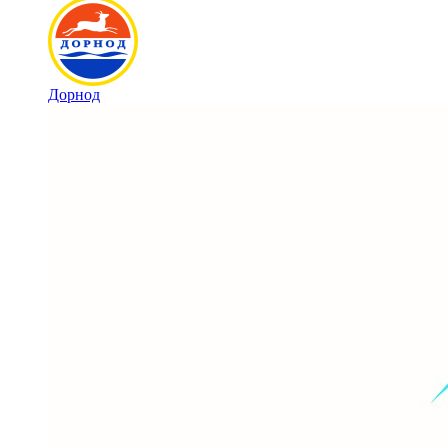
Дорнод