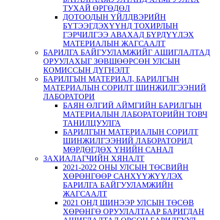
ТУХАЙ ӨРГӨДӨЛ
ДОТООДЫН ҮЙЛДВЭРИЙН
БҮТЭЭГДЭХҮҮНД ТОХИРЛЫН
ГЭРЧИЛГЭЭ АВАХАД БҮРДҮҮЛЭХ
МАТЕРИАЛЫН ЖАГСААЛТ
БАРИЛГА БАЙГУУЛАМЖИЙГ АШИГЛАЛТАД
ОРУУЛАХЫГ ЗӨВШӨӨРСӨН УЛСЫН
КОМИССЫН ДҮГНЭЛТ
БАРИЛГЫН МАТЕРИАЛ, БАРИЛГЫН
МАТЕРИАЛЫН СОРИЛТ ШИНЖИЛГЭЭНИЙ
ЛАБОРАТОРИ
БАЯН ӨЛГИЙ АЙМГИЙН БАРИЛГЫН
МАТЕРИАЛЫН ЛАБОРАТОРИЙН ТОВЧ
ТАНИЛЦУУЛГА
БАРИЛГЫН МАТЕРИАЛЫН СОРИЛТ
ШИНЖИЛГЭЭНИЙ ЛАБОРАТОРИД
МӨРДӨГДӨХ ҮНИЙН САНАЛ
ЗАХИАЛАГЧИЙН ХЯНАЛТ
2021-2022 ОНЫ УЛСЫН ТӨСВИЙН
ХӨРӨНГӨӨР САНХҮҮЖҮҮЛЭХ
БАРИЛГА БАЙГУУЛАМЖИЙН
ЖАГСААЛТ
2021 ОНД ШИНЭЭР УЛСЫН ТӨСӨВ
ХӨРӨНГӨ ОРУУЛАЛТААР БАРИГДАН