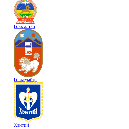
Говь-алтай
Говьсүмбэр
Хэнтий