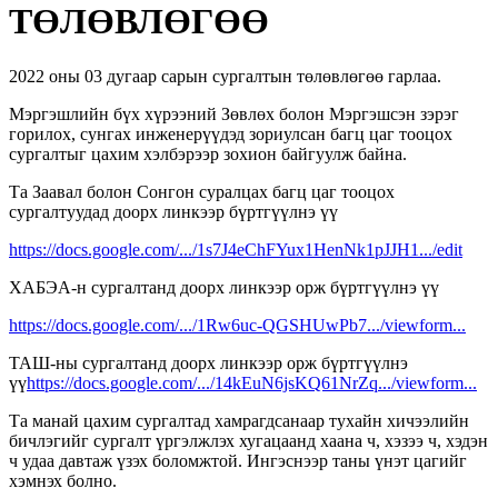
ТӨЛӨВЛӨГӨӨ
2022 оны 03 дугаар сарын сургалтын төлөвлөгөө гарлаа.
Мэргэшлийн бүх хүрээний Зөвлөх болон Мэргэшсэн зэрэг
горилох, сунгах инженерүүдэд зориулсан багц цаг тооцох
сургалтыг цахим хэлбэрээр зохион байгуулж байна.
Та Заавал болон Сонгон суралцах багц цаг тооцох
сургалтуудад доорх линкээр бүртгүүлнэ үү
https://docs.google.com/.../1s7J4eChFYux1HenNk1pJJH1.../edit
ХАБЭА-н сургалтанд доорх линкээр орж бүртгүүлнэ үү
https://docs.google.com/.../1Rw6uc-QGSHUwPb7.../viewform...
ТАШ-ны сургалтанд доорх линкээр орж бүртгүүлнэ
үү
https://docs.google.com/.../14kEuN6jsKQ61NrZq.../viewform...
Та манай цахим сургалтад хамрагдсанаар тухайн хичээлийн
бичлэгийг сургалт үргэлжлэх хугацаанд хаана ч, хэзээ ч, хэдэн
ч удаа давтаж үзэх боломжтой. Ингэснээр таны үнэт цагийг
хэмнэх болно.