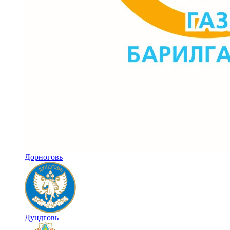
Дорноговь
Дундговь