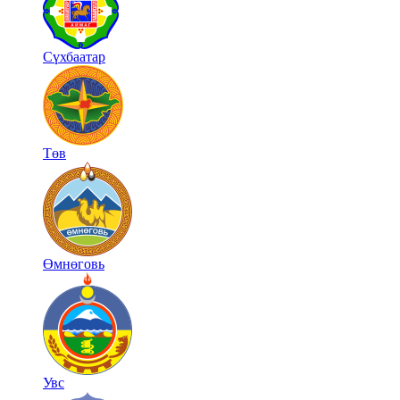
Сүхбаатар
Төв
Өмнөговь
Увс