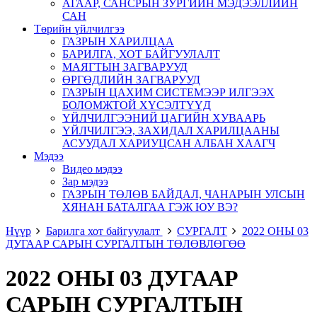
АГААР, САНСРЫН ЗУРГИЙН МЭДЭЭЛЛИЙН
САН
Төрийн үйлчилгээ
ГАЗРЫН ХАРИЛЦАА
БАРИЛГА, ХОТ БАЙГУУЛАЛТ
МАЯГТЫН ЗАГВАРУУД
ӨРГӨДЛИЙН ЗАГВАРУУД
ГАЗРЫН ЦАХИМ СИСТЕМЭЭР ИЛГЭЭХ
БОЛОМЖТОЙ ХҮСЭЛТҮҮД
ҮЙЛЧИЛГЭЭНИЙ ЦАГИЙН ХУВААРЬ
ҮЙЛЧИЛГЭЭ, ЗАХИДАЛ ХАРИЛЦААНЫ
АСУУДАЛ ХАРИУЦСАН АЛБАН ХААГЧ
Мэдээ
Видео мэдээ
Зар мэдээ
ГАЗРЫН ТӨЛӨВ БАЙДАЛ, ЧАНАРЫН УЛСЫН
ХЯНАН БАТАЛГАА ГЭЖ ЮУ ВЭ?
Нүүр
Барилга хот байгуулалт
СУРГАЛТ
2022 ОНЫ 03
ДУГААР САРЫН СУРГАЛТЫН ТӨЛӨВЛӨГӨӨ
2022 ОНЫ 03 ДУГААР
САРЫН СУРГАЛТЫН